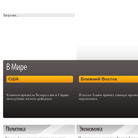
Загрузка...
США
Ближний Восток
Клинтон призвала Белоруссию и Сирию
Ильхам Алиев принял спикера иранс
немедленно начать реформы
парламента