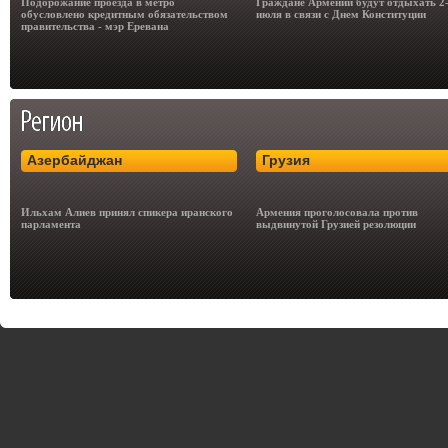
Подорожание проезда в метро
Граждане Армении будут отдыхать 2
обусловлено кредитным обязательством
июля в связи с Днем Конституции
правительства - мэр Еревана
Азербайджан
Грузия
Ильхам Алиев принял спикера иранского
Армения проголосовала против
парламента
выдвинутой Грузией резолюции