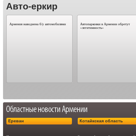
Авто-еркир
Армения наводнена б/у автомобилями
Автопарковки в Армении обретут
«легитимность»
Ереван
Котайкская область