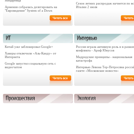
Мецаренца
Сезон летних распродаж начнется по в
Армения собралась делегировать на
Италии 2 июля
"Евровидение" System of a Down
Китай уже заблокировал Google+
Россия играла активную роль и в разжи
конфликта - Ариф Юнусов
Хакеры отключили «Аль-Каиду» от
Интернета
Мадридские принципы - национальная
катастрофа
Google запустил социальную сеть с
видеочатом
Интервью Левона Тер-Петросяна росси
газете «Московские новости»