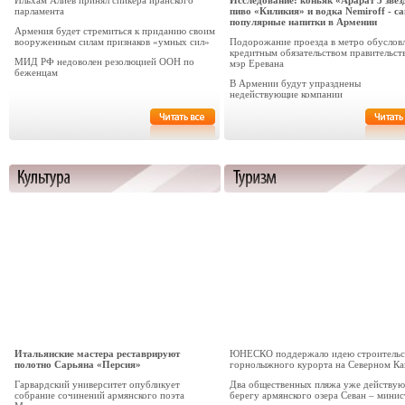
Ильхам Алиев принял спикера иранского
Исследование: коньяк «Арарат 3 звез
парламента
пиво «Киликия» и водка Nemiroff - с
популярные напитки в Армении
Армения будет стремиться к приданию своим
вооруженным силам признаков «умных сил»
Подорожание проезда в метро обуслов
кредитным обязательством правительств
МИД РФ недоволен резолюцией ООН по
мэр Еревана
беженцам
В Армении будут упразднены
недействующие компании
Итальянские мастера реставрируют
ЮНЕСКО поддержало идею строительс
полотно Сарьяна «Персия»
горнолыжного курорта на Северном Ка
Гарвардский университет опубликует
Два общественных пляжа уже действую
собрание сочинений армянского поэта
берегу армянского озера Севан – минис