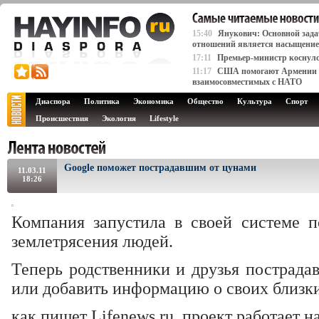
15:40
Янукович: Основной зада
отношений является насыщение 
17:11
Премьер-министр коснулся
11:17
США помогают Армении д
взаимосовместимых с НАТО
Диаспора
Политика
Экономика
Общество
Культура
Спорт
Происшествия
Экология
Lifestyle
Google поможет пострадавшим от цунами
11.03.11
18:26
Компания запустила в своей системе 
землетрясения людей.
Теперь родственники и друзья пострада
или добавить информацию о своих близк
как пишет Lifenews.ru, проект работает н