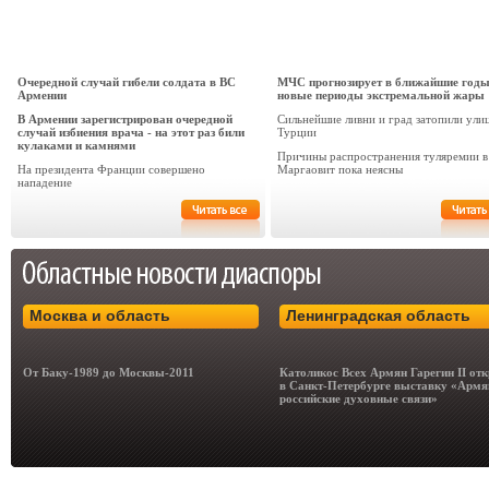
Очередной случай гибели солдата в ВС
МЧС прогнозирует в ближайшие год
Армении
новые периоды экстремальной жары
В Армении зарегистрирован очередной
Сильнейшие ливни и град затопили ули
случай избиения врача - на этот раз били
Турции
кулаками и камнями
Причины распространения туляремии в
На президента Франции совершено
Маргаовит пока неясны
нападение
Москва и область
Ленинградская область
От Баку-1989 до Москвы-2011
Католикос Всех Армян Гарегин II от
в Санкт-Петербурге выставку «Армя
российские духовные связи»