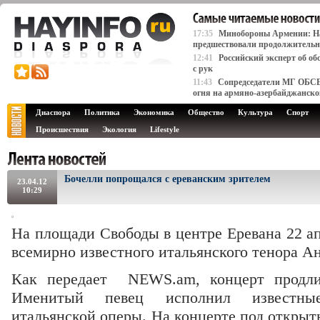
17:35
Минобороны Армении: На
предшествовали продолжительн
12:41
Российский эксперт об об
с рук
11:43
Сопредседатели МГ ОБСЕ
огня на армяно-азербайджанско
Диаспора
Политика
Экономика
Общество
Культура
Спорт
Происшествия
Экология
Lifestyle
Бочелли попрощался с ереванским зрителем
23.04.12
10:29
На площади Свободы в центре Еревана 22 а
всемирно известного итальянского тенора А
Как передает NEWS.am, концерт продлил
Именитый певец исполнил известные
итальянской оперы. На концерте под откры