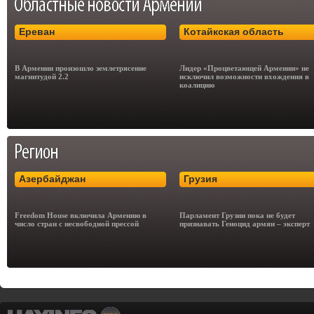
Ереван
Котайкская область
В Армении произошло землетрясение
Лидер «Процветающей Армении» не
магнитудой 2.2
исключил возможности вхождения в
коалицию
Азербайджан
Грузия
Freedom House включила Армению в
Парламент Грузии пока не будет
число стран с несвободной прессой
признавать Геноцид армян – эксперт