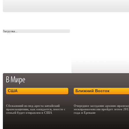
Загрузка...
США
Ближний Восток
Сбежавший из-под ареста китайский
Очередное заседание армяно-иранск
правозащитник, как ожидается, вместе с
межправкомиссии пройдет летом 201
семьей будет отправлен в США
года в Ереване