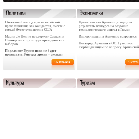
Сбежавший из-под ареста китайский
Правительство Армении утвердило
правозащитник, как ожидается, вместе с
результаты конкурса на создание
семьей будет отправлен в США
технологического центра в Гюмри
Марин Ле Пен не поддержит Саркози и
Импорт машин в Армению сократился
Олланда во втором туре президентских
Постпред Армении в ООН утер нос
выборов
азербайджанцам по вопросу Армянско
Парламент Грузии пока не будет
признавать Геноцид армян – эксперт