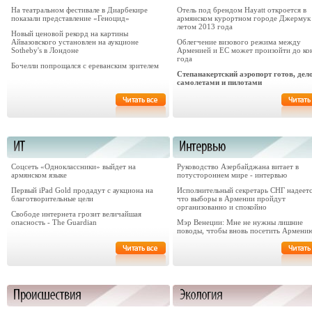
На театральном фестивале в Диарбекире
Отель под брендом Hayatt откроется в
показали представление «Геноцид»
армянском курортном городе Джермук
летом 2013 года
Новый ценовой рекорд на картины
Айвазовского установлен на аукционе
Облегчение визового режима между
Sotheby's в Лондоне
Арменией и ЕС может произойти до ко
года
Бочелли попрощался с ереванским зрителем
Степанакертский аэропорт готов, дело
самолетами и пилотами
Соцсеть «Одноклассники» выйдет на
Руководство Азербайджана витает в
армянском языке
потустороннем мире - интервью
Первый iPad Gold продадут с аукциона на
Исполнительный секретарь СНГ надеетс
благотворительные цели
что выборы в Армении пройдут
организованно и спокойно
Свободе интернета грозит величайшая
опасность - The Guardian
Мэр Венеции: Мне не нужны лишние
поводы, чтобы вновь посетить Армени