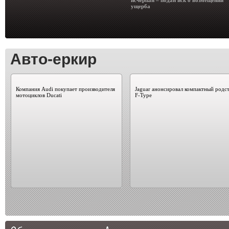
исчерпан – подан иск о возмещении
ущерба
Авто-еркир
Компания Audi покупает производителя
Jaguar анонсировал компактный родс
мотоциклов Ducati
F-Type