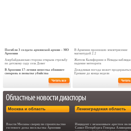
Погибли 3 солдата армянской армии – МО
В Армении произошло землетрясение
Армении
магнитудой 2.2
Азербайджанская сторона открыла стрельбу
Жители Калифорнии и Невады наблюда
по детскому саду села Довег
падение метеорита
В Армении 17-летняя невестка обвиняет
Дождливая погода может продержаться
свекровь в попытке убийства
Ереване до конца недели
Москва и область
Ленинградская область
Власти Москвы свернули строительство
Инцидент с незаконным арестом пол
гостевого дома посольства Армении
Санкт-Петербурга Геворка Аливорян