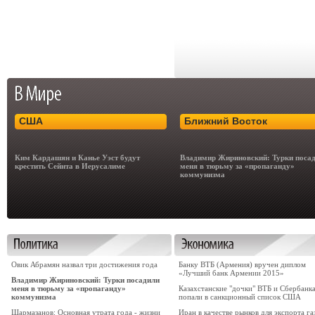
США
Ближний Восток
Ким Кардашян и Канье Уэст будут
Владимир Жириновский: Турки поса
крестить Сейнта в Иерусалиме
меня в тюрьму за «пропаганду»
коммунизма
Овик Абрамян назвал три достижения года
Банку ВТБ (Армения) вручен диплом
«Лучший банк Армении 2015»
Владимир Жириновский: Турки посадили
меня в тюрьму за «пропаганду»
Казахстанские "дочки" ВТБ и Сбербанк
коммунизма
попали в санкционный список США
Шармазанов: Основная утрата года - жизни
Иран в качестве рынков для экспорта га