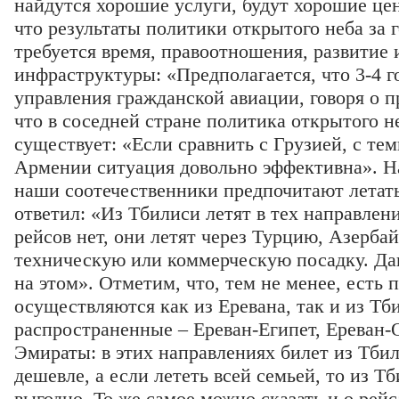
найдутся хорошие услуги, будут хорошие це
что результаты политики открытого неба за 
требуется время, правоотношения, развитие 
инфраструктуры: «Предполагается, что 3-4 год
управления гражданской авиации, говоря о п
что в соседней стране политика открытого не
существует: «Если сравнить с Грузией, с тем
Армении ситуация довольно эффективна». На
наши соотечественники предпочитают летат
ответил: «Из Тбилиси летят в тех направлен
рейсов нет, они летят через Турцию, Азерба
техническую или коммерческую посадку. Дав
на этом». Отметим, что, тем не менее, есть
осуществляются как из Еревана, так и из Тб
распространенные – Ереван-Египет, Ереван
Эмираты: в этих направлениях билет из Тбил
дешевле, а если лететь всей семьей, то из Т
выгодно. То же самое можно сказать и о рейс