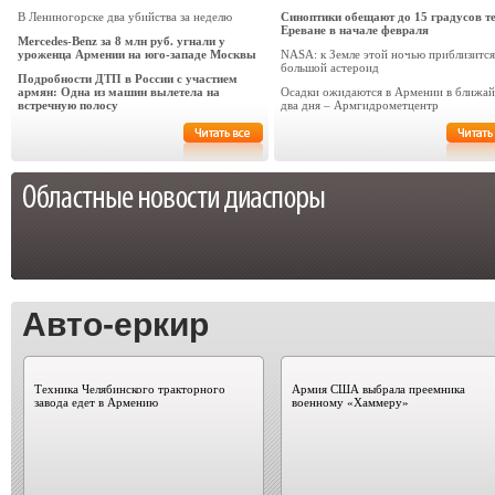
В Лениногорске два убийства за неделю
Синоптики обещают до 15 градусов т
Ереване в начале февраля
Mercedes-Benz за 8 млн руб. угнали у
уроженца Армении на юго-западе Москвы
NASA: к Земле этой ночью приблизится
большой астероид
Подробности ДТП в России с участием
армян: Одна из машин вылетела на
Осадки ожидаются в Армении в ближа
встречную полосу
два дня – Армгидрометцентр
Авто-еркир
Техника Челябинского тракторного
Армия США выбрала преемника
завода едет в Армению
военному «Хаммеру»