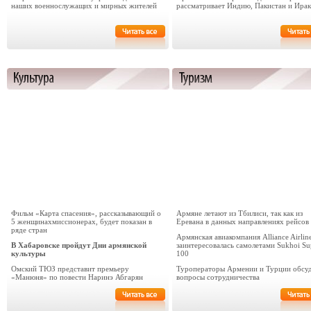
наших военнослужащих и мирных жителей
рассматривает Индию, Пакистан и Ирак
Фильм «Карта спасения», рассказывающий о
Армяне летают из Тбилиси, так как из
5 женщинах­миссионерах, будет показан в
Еревана в данных направлениях рейсов
ряде стран
Армянская авиакомпания Alliance Airlin
В Хабаровске пройдут Дни армянской
заинтересовалась самолетами Sukhoi Sup
культуры
100
Омский ТЮЗ представит премьеру
Туроператоры Армении и Турции обсу
«Манюня» по повести Наринэ Абгарян
вопросы сотрудничества