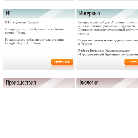
ИТ с видом на Арарат
Беспрецедентный для Армении проект 
восстановлению уникальной крепости
Orange» уходит из Армении – её бизнес
Даштадем повысит культурный рейтинг
купил «Ucom»
страны
Роскомнадзор заблокирует ряд страниц
Впервые фильм о геноциде армян пок
Google Play и App Store
в Турции
Роберт Кочарян: Компрометации
«Процветающей Армении» не произо