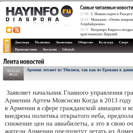
17:08
C Новым годом и Рождест
16:24
Манукян: «Очень понрави
Азербайджана»
22:51
Патриарх Кирилл поздрав
христианских Церквей
Диаспора
Политика
Экономика
Общество
Культура
Спорт
Происшествия
Экология
Lifestyle
Армяне летают из Тбилиси, так как из Еревана в данн
23.12.15
09:25
Заявляет начальник Главного управления гр
Армении Артем Мовсисян Когда в 2013 году
в Армении в сфере гражданской авиации и в
внедрена политика открытого неба, предпол
снижение цен на авиабилеты, а это в свою оч
жители Армении предпочтут летать из Армен