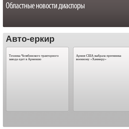
Авто-еркир
Техника Челябинского тракторного
Армия США выбрала преемника
завода едет в Армению
военному «Хаммеру»