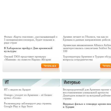
Фильм «Карта спасения», рассказывающий о
Армяне летают из Тбилиси, так как из
5 женщинах­миссионерах, будет показан в
Еревана в данных направлениях рейсов
ряде стран
Армянская авиакомпания Alliance Airlin
В Хабаровске пройдут Дни армянской
заинтересовалась самолетами Sukhoi Sup
культуры
100
Омский ТЮЗ представит премьеру
Туроператоры Армении и Турции обсу
«Манюня» по повести Наринэ Абгарян
вопросы сотрудничества
ИТ с видом на Арарат
Беспрецедентный для Армении проект 
восстановлению уникальной крепости
Orange» уходит из Армении – её бизнес
Даштадем повысит культурный рейтинг
купил «Ucom»
страны
Роскомнадзор заблокирует ряд страниц
Впервые фильм о геноциде армян пок
Google Play и App Store
в Турции