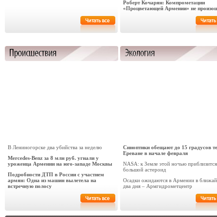
Роберт Кочарян: Компрометации
«Процветающей Армении» не произо
В Лениногорске два убийства за неделю
Синоптики обещают до 15 градусов т
Ереване в начале февраля
Mercedes-Benz за 8 млн руб. угнали у
уроженца Армении на юго-западе Москвы
NASA: к Земле этой ночью приблизится
большой астероид
Подробности ДТП в России с участием
армян: Одна из машин вылетела на
Осадки ожидаются в Армении в ближа
встречную полосу
два дня – Армгидрометцентр