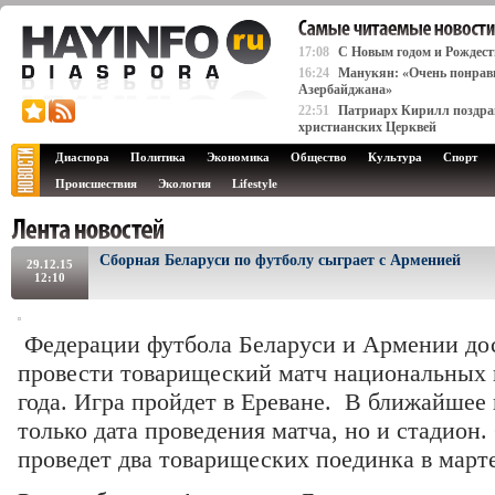
17:08
C Новым годом и Рождест
16:24
Манукян: «Очень понрави
Азербайджана»
22:51
Патриарх Кирилл поздрав
христианских Церквей
Диаспора
Политика
Экономика
Общество
Культура
Спорт
Происшествия
Экология
Lifestyle
Сборная Беларуси по футболу сыграет с Арменией
29.12.15
12:10
Федерации футбола Беларуси и Армении дос
провести товарищеский матч национальных 
года. Игра пройдет в Ереване. В ближайшее 
только дата проведения матча, но и стадион
проведет два товарищеских поединка в марте