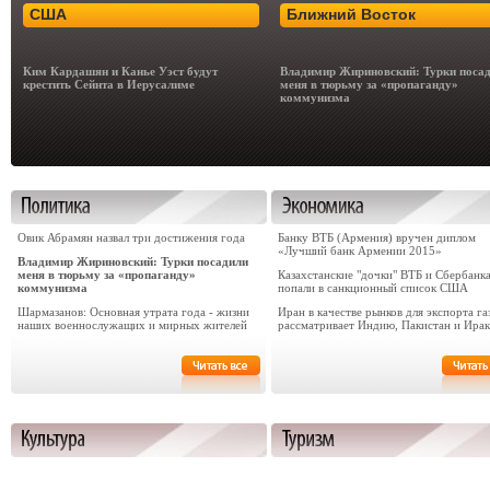
США
Ближний Восток
Ким Кардашян и Канье Уэст будут
Владимир Жириновский: Турки поса
крестить Сейнта в Иерусалиме
меня в тюрьму за «пропаганду»
коммунизма
Овик Абрамян назвал три достижения года
Банку ВТБ (Армения) вручен диплом
«Лучший банк Армении 2015»
Владимир Жириновский: Турки посадили
меня в тюрьму за «пропаганду»
Казахстанские "дочки" ВТБ и Сбербанк
коммунизма
попали в санкционный список США
Шармазанов: Основная утрата года - жизни
Иран в качестве рынков для экспорта га
наших военнослужащих и мирных жителей
рассматривает Индию, Пакистан и Ирак