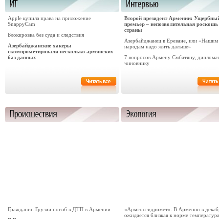
Apple купила права на приложение
Второй президент Армении: Ущербны
SnappyCam
премьер – непозволительная роскошь
страны
Блокировка без суда и следствия
Азербайджанец в Ереване, или «Нашим
Азербайджанские хакеры
народам надо жить дальше»
скомпрометировали несколько армянских
баз данных
7 вопросов Армену Смбатяну, диплома
чиновнику
Гражданин Грузии погиб в ДТП в Армении
«Армгосгидромет»: В Армении в декаб
ожидается близкая к норме температур