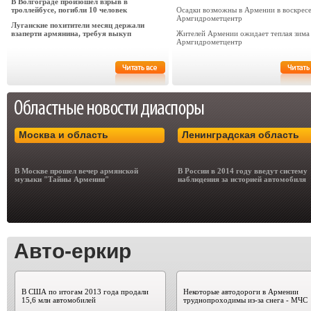
В Волгограде произошел взрыв в
троллейбусе, погибли 10 человек
Осадки возможны в Армении в воскресе
Армгидрометцентр
Луганские похитители месяц держали
взаперти армянина, требуя выкуп
Жителей Армении ожидает теплая зима 
Армгидрометцентр
Москва и область
Ленинградская область
В Москве прошел вечер армянской
В России в 2014 году введут систему
музыки "Тайны Армении"
наблюдения за историей автомобиля
Авто-еркир
В США по итогам 2013 года продали
Некоторые автодороги в Армении
15,6 млн автомобилей
труднопроходимы из-за снега - МЧС