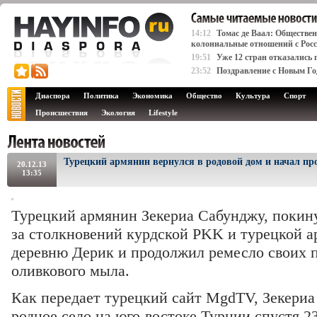
14:12
Томас де Ваал: Обществе
колониальные отношений с Рос
19:51
Уже 12 стран отказались 
23:52
Поздравление с Новым Г
Диаспора
Политика
Экономика
Общество
Культура
Спорт
Происшествия
Экология
Lifestyle
Турецкий армянин вернулся в родовой дом и начал п
20.12.13
13:35
Турецкий армянин Зекериа Сабунджу, покин
за столкновений курдской PKK и турецкой а
деревню Дерик и продолжил ремесло своих п
оливкового мыла.
Как передает турецкий сайт MgdTV, Зекериа
родное село на юго-востоке Турции спустя 23