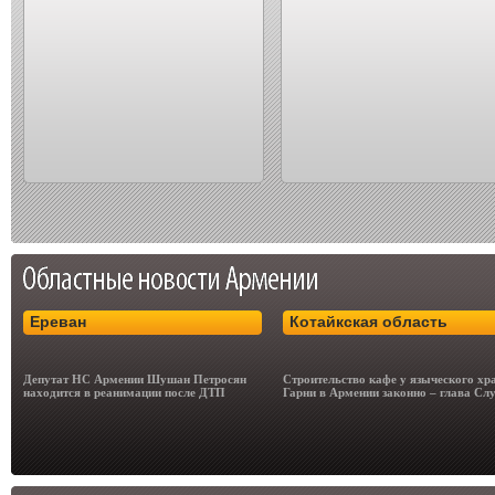
Ереван
Котайкская область
Депутат НС Армении Шушан Петросян
Строительство кафе у языческого хр
находится в реанимации после ДТП
Гарни в Армении законно – глава С