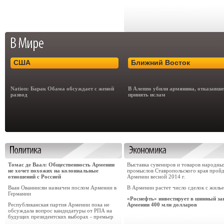
США
Ближний Восток
Nation: Барак Обама обсуждает с женой
В Алеппо убили армянина, отказавше
развод
принять ислам
Томас де Ваал: Общественность Армении
Выставка сувениров и товаров народны
не хочет похожих на колониальные
промыслов Ставропольского края пройд
отношений с Россией
Армении весной 2014 г.
Ваан Ованнисян назначен послом Армении в
В Армении растет число сделок с жиль
Германии
«Роснефть» инвестирует в шинный за
Республиканская партия Армении пока не
Армении 400 млн долларов
обсуждала вопрос кандидатуры от РПА на
будущих президентских выборах - премьер