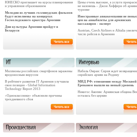
ЮНЕСКО приглашает на курсы планирования
Цены очень высокие, а услуги прекрас
и управления образованием
не назовешь – Джон Хефферн об армян
туризме
Мелодии из лучших голливудских фильмов
будут исполнены на концертах
Иностранные авиакомпании не повы
Госмолодежного оркестра Армении
цен на авиабилеты для армянских
пассажиров - эксперт
Дни культуры Армении пройдут в
Беларуси
Austrian, Czech Airlines и Alitalia увели
число рейсов в Армению
Миллионы российских смартфонов заражены
Набиль Омран: Сирия ждет возвращени
вредоносным вирусом
сирийских армян на Родину
В рейтинге развития IT Армения улучшила
МИД РФ: отношения между Москвой
свои позиции - Global Information
Ереваном вышли на новый уровень
Technology Report 2013
Никогос Акопян: Армянская община Ве
«Одноклассники» объяснили причины
осталась без церкви
трехдневного сбоя