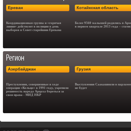
Ереван
Котайкская область
Координационная группа и «горячая
Более 9560 малышей родились в Арм
линия» действуют в полиции в день
в первом квартале 2013 года – стати
выборов в Совет старейшин Еревана
Азербайджан
Грузия
Преступления, совершенные в ходе
Выступления Саакашвили в парламе
операции «Кольцо» в 1991 году, укрепили
не будет
решимость народа Арцаха бороться за
свои права - МИД НКР