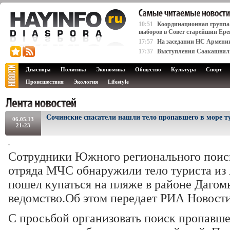
10:51
Координационная группа 
выборов в Совет старейшин Ере
17:57
На заседании НС Армени
17:37
Выступления Саакашвили 
Диаспора
Политика
Экономика
Общество
Культура
Спорт
Происшествия
Экология
Lifestyle
Сочинские спасатели нашли тело пропавшего в море т
06.05.13
21:23
Сотрудники Южного регионального поиск
отряда МЧС обнаружили тело туриста из
пошел купаться на пляже в районе Дагом
ведомство.Об этом передает РИА Новост
С просьбой организовать поиск пропавше