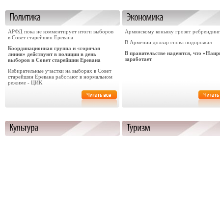
АРФД пока не комментирует итоги выборов
Армянскому коньяку грозит ребрендин
в Совет старейшин Еревана
В Армении доллар снова подорожал
Координационная группа и «горячая
В правительстве надеются, что «Наир
линия» действуют в полиции в день
заработает
выборов в Совет старейшин Еревана
Избирательные участки на выборах в Совет
старейшин Еревана работают в нормальном
режиме - ЦИК