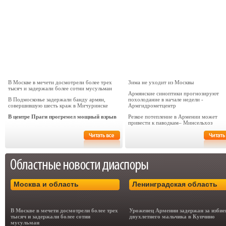
В Москве в мечети досмотрели более трех
Зима не уходит из Москвы
тысяч и задержали более сотни мусульман
Армянские синоптики прогнозируют
В Подмосковье задержали банду армян,
похолодание в начале недели -
совершившую шесть краж в Мичуринске
Армгидрометцентр
В центре Праги прогремел мощный взрыв
Резкое потепление в Армении может
привести к паводкам– Минсельхоз
Москва и область
Ленинградская область
В Москве в мечети досмотрели более трех
Уроженец Армении задержан за избие
тысяч и задержали более сотни
двухлетнего мальчика в Купчино
мусульман