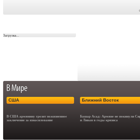
Загрузка...
США
Ближний Восток
В США армянину грозит пожизненное
Башар Асад: Армяне не покинули С
заключение за изнасилование
и Ливан в годы кризиса