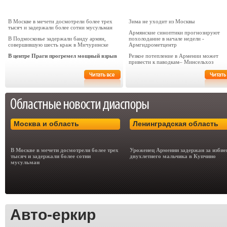
В Москве в мечети досмотрели более трех
Зима не уходит из Москвы
тысяч и задержали более сотни мусульман
Армянские синоптики прогнозируют
В Подмосковье задержали банду армян,
похолодание в начале недели -
совершившую шесть краж в Мичуринске
Армгидрометцентр
В центре Праги прогремел мощный взрыв
Резкое потепление в Армении может
привести к паводкам– Минсельхоз
Москва и область
Ленинградская область
В Москве в мечети досмотрели более трех
Уроженец Армении задержан за избие
тысяч и задержали более сотни
двухлетнего мальчика в Купчино
мусульман
Авто-еркир