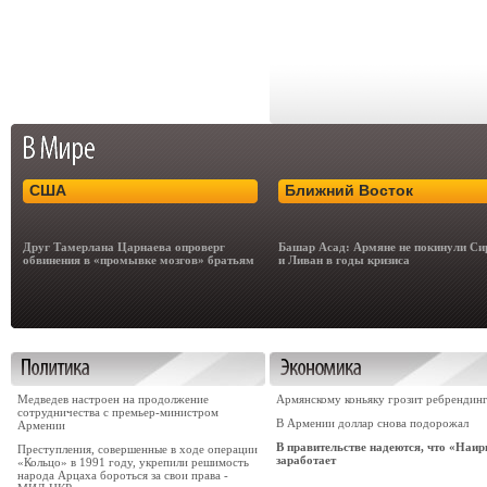
США
Ближний Восток
Друг Тамерлана Царнаева опроверг
Башар Асад: Армяне не покинули С
обвинения в «промывке мозгов» братьям
и Ливан в годы кризиса
Медведев настроен на продолжение
Армянскому коньяку грозит ребрендин
сотрудничества с премьер-министром
В Армении доллар снова подорожал
Армении
В правительстве надеются, что «Наир
Преступления, совершенные в ходе операции
заработает
«Кольцо» в 1991 году, укрепили решимость
народа Арцаха бороться за свои права -