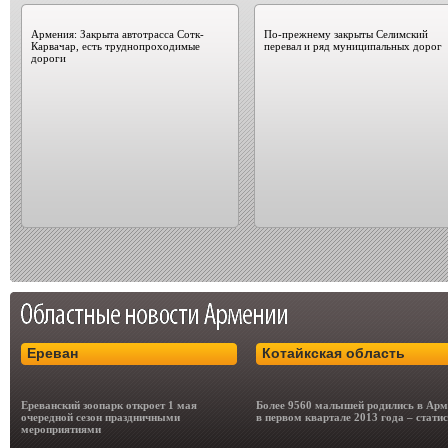
Армения: Закрыта автотрасса Сотк-
По-прежнему закрыты Селимский
Карвачар, есть труднопроходимые
перевал и ряд муниципальных дорог
дороги
Ереван
Котайкская область
Ереванский зоопарк откроет 1 мая
Более 9560 малышей родились в Арм
очередной сезон праздничными
в первом квартале 2013 года – стати
мероприятиями