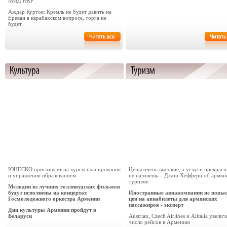
МИД НКР
Аждар Куртов: Кремль не будет давить на
Ереван в карабахском вопросе, торга не
будет
ЮНЕСКО приглашает на курсы планирования
Цены очень высокие, а услуги прекрас
и управления образованием
не назовешь – Джон Хефферн об армян
туризме
Мелодии из лучших голливудских фильмов
будут исполнены на концертах
Иностранные авиакомпании не повы
Госмолодежного оркестра Армении
цен на авиабилеты для армянских
пассажиров - эксперт
Дни культуры Армении пройдут в
Беларуси
Austrian, Czech Airlines и Alitalia увели
число рейсов в Армению