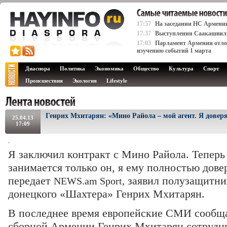
17:57
На заседании НС Армени
17:37
Выступления Саакашвили 
17:03
Парламент Армении отлож
изучению событий 1 марта
Диаспора
Политика
Экономика
Общество
Культура
Спорт
Происшествия
Экология
Lifestyle
Генрих Мхитарян: «Мино Райола – мой агент. Я довер
25.04.13
17:09
Я заключил контракт с Мино Райола. Тепер
занимается только он, я ему полностью дове
передает
заявил полузащитни
NEWS.am Sport,
донецкого «Шахтера» Генрих Мхитарян.
В последнее время европейские СМИ сообщ
сборной Армении Генрих Мхитарян сотрудн