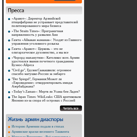
«Аравот»: Директор Арзнийской
птицефабрики не устраивает представителей
политизированного мира бизнеса
«The Straits Times»: Приграничная
напряженность у развалин Ани
Газета «Айкакан жаманак»: Уходят из Главного
управления уголовного розыска
Газета «Аравот»: Церковь – это не
олигархическое духовенство, а мы все
«Чорорд ишханутюн»: Католикос всех Армян
удостоился звания почетного гражданина
Буэнос-Айреса
"Civil.ge", Грузия:Саакашвили: огромное
спасибо матушке-России за эмбарго
"Der Spiegel", Германия:Может ли
«Евровидение» откорректировать имидж
Азербайджана?
«Today’s Zaman»: Мертв ли Усама бен Ладен?
The Japan Times: WikiLeaks: США критиковали
Японию из-за спора об островах с Россией
Историю Армении подали в стихах
Армянские краски весеннего Ташкента
Меружан Вермишян: «Всё начинается с