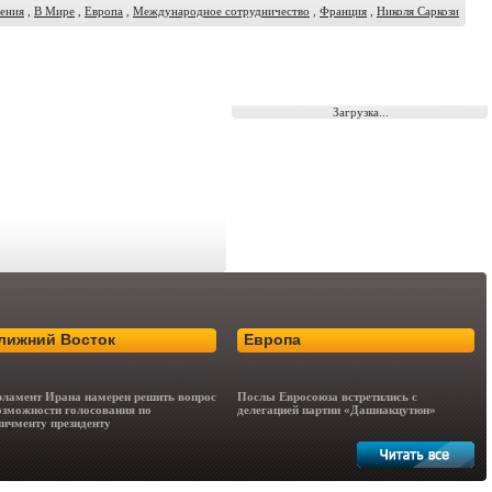
ения
,
В Мире
,
Европа
,
Международное сотрудничество
,
Франция
,
Николя Саркози
Загрузка...
лижний Восток
Европа
ламент Ирана намерен решить вопрос
Послы Евросоюза встретились с
озможности голосования по
делегацией партии «Дашнакцутюн»
ичменту президенту