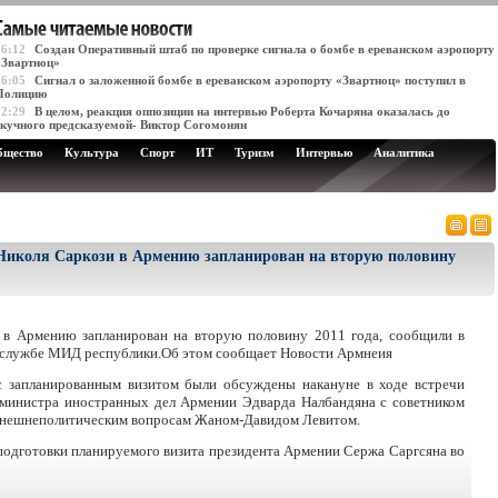
16:12
Создан Оперативный штаб по проверке сигнала о бомбе в ереванском аэропорту
«Звартноц»
16:05
Сигнал о заложенной бомбе в ереванском аэропорту «Звартноц» поступил в
Полицию
12:29
В целом, реакция оппозиции на интервью Роберта Кочаряна оказалась до
скучного предсказуемой- Виктор Согомонян
бщество
Культура
Спорт
ИТ
Туризм
Интервью
Аналитика
Николя Саркози в Армению запланирован на вторую половину
 в Армению запланирован на вторую половину 2011 года, сообщили в
с-службе МИД республики.Об этом сообщает Новости Армнеия
с запланированным визитом были обсуждены накануне в ходе встречи
 министра иностранных дел Армении Эдварда Налбандяна с советником
 внешнеполитическим вопросам Жаном-Давидом Левитом.
подготовки планируемого визита президента Армении Сержа Саргсяна во