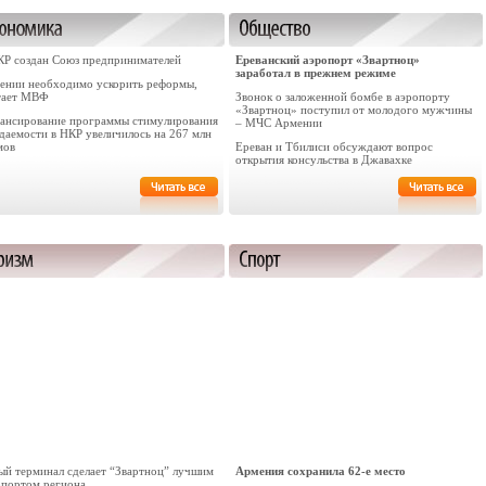
КР создан Союз предпринимателей
Ереванский аэропорт «Звартноц»
заработал в прежнем режиме
ении необходимо ускорить реформы,
тает МВФ
Звонок о заложенной бомбе в аэропорту
«Звартноц» поступил от молодого мужчины
ансирование программы стимулирования
– МЧС Армении
даемости в НКР увеличилось на 267 млн
мов
Ереван и Тбилиси обсуждают вопрос
открытия консульства в Джавахке
ый терминал сделает “Звартноц” лучшим
Армения сохранила 62-е место
опортом региона