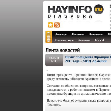
Диаспора
Политика
Экономика
О
Происшествия
Экология
Lifestyle
Визит президента Франции 
18.05.11
2011 года - МИД Армении
12:33
Визит президента Франции Николя Саркози
среду агентству «Новости-Армения» в прес
Согласно сообщению, вопросы, связанные 
находящегося с рабочим визитом в Париже
президента Франции по дипломатическим и
На встрече были обсуждены также вопросы 
Францию.