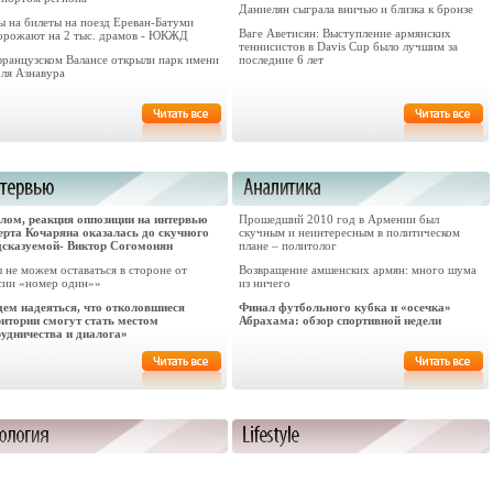
Даниелян сыграла вничью и близка к бронзе
ы на билеты на поезд Ереван-Батуми
Ваге Аветисян: Выступление армянских
орожают на 2 тыс. драмов - ЮКЖД
теннисистов в Davis Cup было лучшим за
французском Валансе открыли парк имени
последние 6 лет
ля Азнавура
елом, реакция оппозиции на интервью
Прошедший 2010 год в Армении был
ерта Кочаряна оказалась до скучного
скучным и неинтересным в политическом
дсказуемой- Виктор Согомонян
плане – политолог
 не можем оставаться в стороне от
Возвращение амшенских армян: много шума
сии «номер один»»
из ничего
дем надеяться, что отколовшиеся
Финал футбольного кубка и «осечка»
ритории смогут стать местом
Абрахама: обзор спортивной недели
рудничества и диалога»