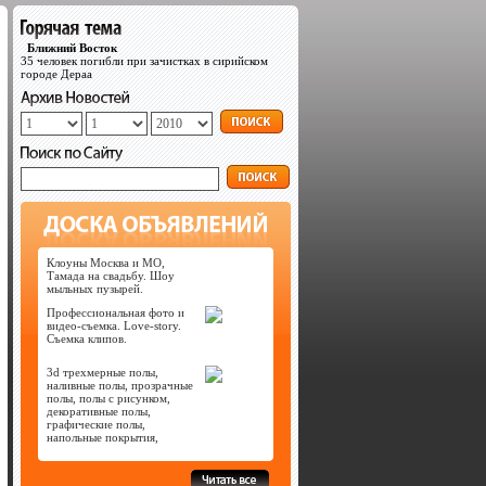
Ближний Восток
35 человек погибли при зачистках в сирийском
городе Дераа
Клоуны Москва и МО,
Тамада на свадьбу. Шоу
мыльных пузырей.
Профессиональная фото и
видео-съемка. Love-story.
Съемка клипов.
3d трехмерные полы,
наливные полы, прозрачные
полы, полы с рисунком,
декоративные полы,
графические полы,
напольные покрытия,