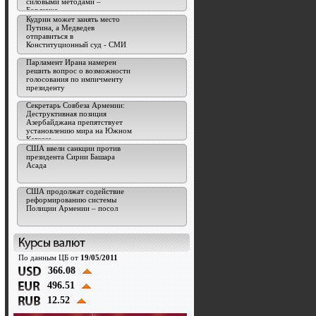
силовыми методами –
Бордюжа
Кудрин может занять место
Путина, а Медведев
отправиться в
Конституционный суд - СМИ
Парламент Ирана намерен
решить вопрос о возможности
голосования по импичменту
президенту
Секретарь Совбеза Армении:
Деструктивная позиция
Азербайджана препятствует
установлению мира на Южном
Кавказе
США ввели санкции против
президента Сирии Башара
Асада
США продолжат содействие
реформированию системы
Полиции Армении – посол
По данным ЦБ от
19/05/2011
366.08
496.51
12.52