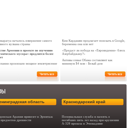
икарагуа началось извержение самого
Ким Кардашян предлагает поискать в Google,
вного вулкана страны
беременна она или нет
стие Армении в проекте по изучению
«Придаст ли победа на «Евровидении» блеск
смического мусора» продлится более
Азербайджану?»
ет
Активы семьи Обама составляют как
спании произошло мощное землетрясение
минимум $4 млн - Белый дом
енинградская область
Краснодарский край
довская Аравия привезет в Эрмитаж
Поминальная служба в память о
 предметов древности
погибших пять лет назад при крушении
А-320 прошла в Эчмиадзине