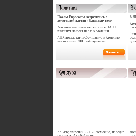
Послы Евросоюза встретились с
В Н
делегацией партии «Дашнакцутюн»
Арм
Замглавы американской миссии в НАТО
счи
выдвинут на пост посла в Армении
Фин
АНК предложил ЕС отправить в Армению
рож
как минимум 2000 наблюдателей
дра
На «Евровидении-2011», возможно, победил
Нов
не дуэт из Азербайджана
аэр