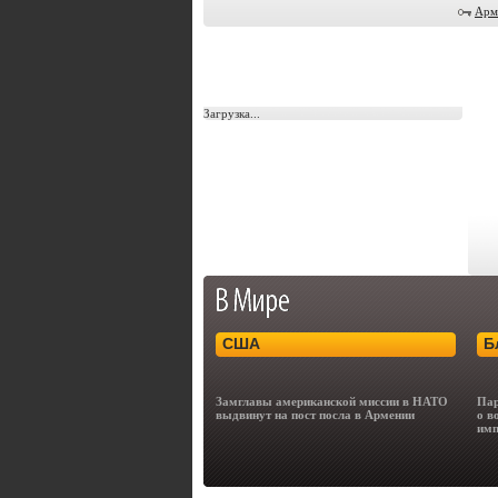
Арм
Загрузка...
США
Б
Замглавы американской миссии в НАТО
Пар
выдвинут на пост посла в Армении
о в
имп