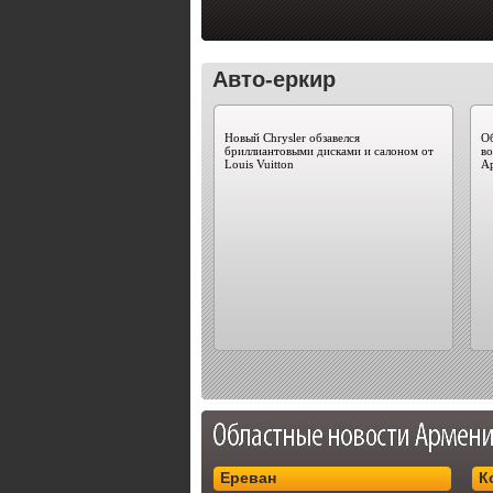
Авто-еркир
Новый Chrysler обзавелся
Об
бриллиантовыми дисками и салоном от
во
Louis Vuitton
А
Ереван
К