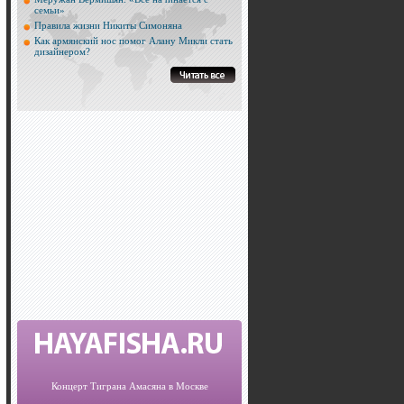
семьи»
Правила жизни Никиты Симоняна
Как армянский нос помог Алану Микли стать
дизайнером?
Концерт Тиграна Амасяна в Москве