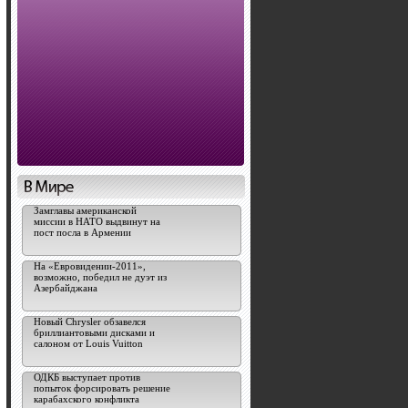
Замглавы американской
миссии в НАТО выдвинут на
пост посла в Армении
На «Евровидении-2011»,
возможно, победил не дуэт из
Азербайджана
Новый Chrysler обзавелся
бриллиантовыми дисками и
салоном от Louis Vuitton
ОДКБ выступает против
попыток форсировать решение
карабахского конфликта