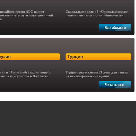
лижайшее время ADC начнет
Скандальное дело об «Одноклассниках»
доставлять услуги фиксированной
пополнилось еще одним обвиняемым
зи
рузия
Турция
ван и Тбилиси обсуждают вопрос
Турции предоставлен 21 день для ответа
рытия консульства в Джавахке
на иск американских армян