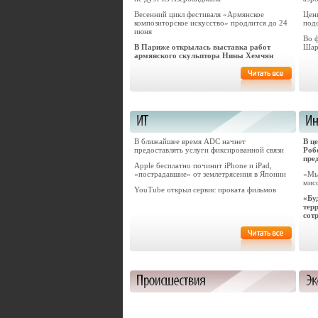
Весенний цикл фестиваля «Армянское
Цен
композиторское искусство» продлится до 24
под
июня
Во 
В Париже открылась выставка работ
Шар
армянского скульптора Нины Хемчян
В ближайшее время ADC начнет
В ц
предоставлять услуги фиксированной связи
Роб
пре
Apple бесплатно починит iPhone и iPad,
«пострадавшие» от землетрясения в Японии
«Мы
мис
YouTube открыл сервис проката фильмов
«Бу
тер
сот