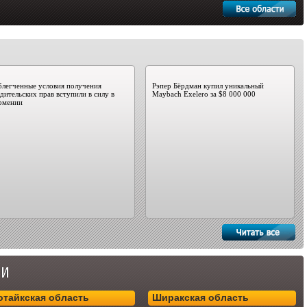
легченные условия получения
Рэпер Бёрдман купил уникальный
дительских прав вступили в силу в
Maybach Exelero за $8 000 000
рмении
отайкская область
Ширакская область