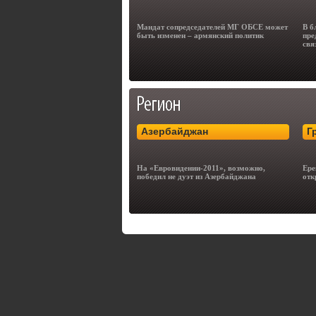
Мандат сопредседателей МГ ОБСЕ может
В б
быть изменен – армянский политик
пре
свя
Азербайджан
Г
На «Евровидении-2011», возможно,
Ере
победил не дуэт из Азербайджана
отк