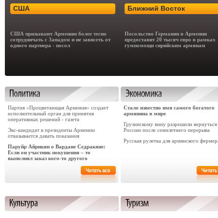
США
Ближний Восток
США призывают Армению более тесно
Посольство Германии в Армении
сотрудничать с Западом и не зависеть от
предоставит 20 тысяч евро в рамках
одного партнера - посол
гумпомощи сирийским армянам
Партия «Процветающая Армения» создает
Стало известно имя самого богатого
исполнительный орган для принятия
армянина в мире
оперативных решений - газета
Грузинскому вину разрешили вернуться
Экс-кандидат в президенты Армении
Россию после семилетнего перерыва
отказывается давать показания
Русская рулетка для армянского фермер
Паруйр Айрикян о Вардане Седракяне:
Если он участник покушения – то
выполнял заказ кого-то другого