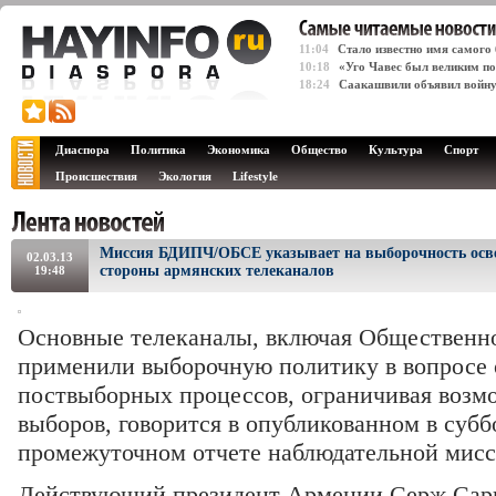
11:04
Стало известно имя самого
10:18
«Уго Чавес был великим п
18:24
Саакашвили объявил войну
Диаспора
Политика
Экономика
Общество
Культура
Спорт
Происшествия
Экология
Lifestyle
Миссия БДИПЧ/ОБСЕ указывает на выборочность осве
02.03.13
стороны армянских телеканалов
19:48
Основные телеканалы, включая Общественн
применили выборочную политику в вопросе
поствыборных процессов, ограничивая возм
выборов, говорится в опубликованном в субб
промежуточном отчете наблюдательной ми
Действующий президент Армении Серж Сарг