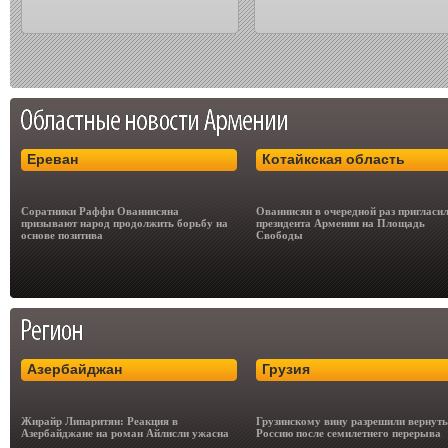
Ереван
Котайкская область
Соратники Раффи Ованнисяна
Ованнисян в очередной раз пригласи
призывают народ продолжить борьбу на
президента Армении на Площадь
основе позитива
Свободы
Азербайджан
Грузия
Жирайр Липаритян: Реакция в
Грузинскому вину разрешили вернуть
Азербайджане на роман Айлисли ужасна
Россию после семилетнего перерыва