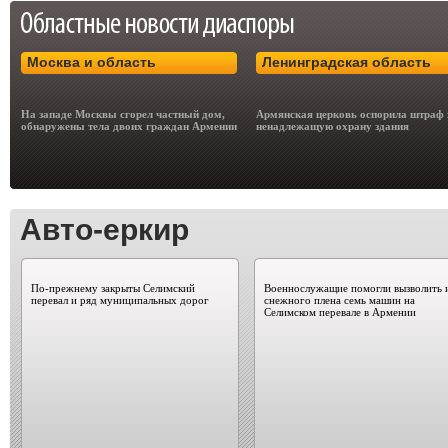
Москва и область
Ленинградская область
На западе Москвы сгорел частный дом,
Армянская церковь оспорила штраф 
обнаружены тела двоих граждан Армении
ненадлежащую охрану здания
Авто-еркир
По-прежнему закрыты Селимский
Военнослужащие помогли вызволить 
перевал и ряд муниципальных дорог
снежного плена семь машин на
Селимском перевале в Армении