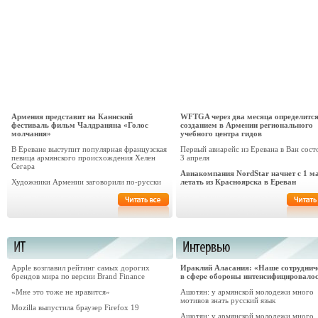
Армения представит на Каннский
WFTGA через два месяца определится
фестиваль фильм Чалдраняна «Голос
созданием в Армении регионального
молчания»
учебного центра гидов
В Ереване выступит популярная французская
Первый авиарейс из Еревана в Ван сост
певица армянского происхождения Хелен
3 апреля
Сегара
Авиакомпания NordStar начнет с 1 м
Художники Армении заговорили по-русски
летать из Красноярска в Ереван
Apple возглавил рейтинг самых дорогих
Ираклий Аласания: «Наше сотруднич
брендов мира по версии Brand Finance
в сфере обороны интенсифицировало
«Мне это тоже не нравится»
Ашотян: у армянской молодежи много
мотивов знать русский язык
Mozilla выпустила браузер Firefox 19
Ашотян: у армянской молодежи много