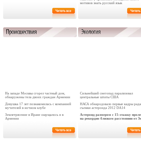
мотивов знать русский язык
На западе Москвы сгорел частный дом,
Сильнейший снегопад парализовал
обнаружены тела двоих граждан Армении
центральные штаты США
Девушка 17 лет познакомилась с компанией
НАСА обнародовало первые кадры рад
мучителей в ночном клубе
съемки астероида 2012 DA14
Землетрясение в Иране ощущалось и в
Астероид размером с 15-этажку проле
Армении
на рекордно близком расстоянии от З