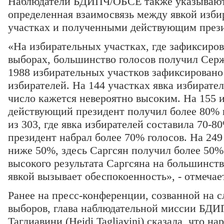
Наблюдатели БДИПЧ/ОБСЕ также указывают 
определенная взаимосвязь между явкой изби
участках и полученными действующим през
«На избирательных участках, где зафиксиров
выборах, большинство голосов получил Серж
1988 избирательных участков зафиксировано
избирателей. На 144 участках явка избирате
число кажется невероятно высоким. На 155 
действующий президент получил более 80% г
из 303, где явка избирателей составила 70-
президент набрал более 70% голосов. На 249 
ниже 50%, здесь Саргсян получил более 50%
высокого результата Саргсяна на большинств
явкой вызывает обеспокоенность», - отмечает
Ранее на пресс-конференции, созванной на 
выборов, глава наблюдательной миссии БД
Таглиавини (Heidi Tagliavini) сказала, что н