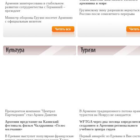
Армения заинтересована в стабильном
армянина в мире
развитии сотрудничества с Германией –
Грузинскому вину разрешили вернуться
президент
Россию после семилетнего перерыва
Министр обороны Грузии посетит Армению
с официальным визитом
Президентом компании "Централ
В Армении традиционного потока иран
Партнершип" стал Армен Давитян
туристов на Новруз не ожидается
Армения представит на Каннский
WFTGA через два месяца определится
фестиваль фильм Чалдраняна «Голос
созданием в Армении регионального
молчания»
учебного центра гидов
В Ереване выступит популярная французская
Первый авиарейс из Еревана в Ван сост
певица армянского происхождения Хелен
3 апреля