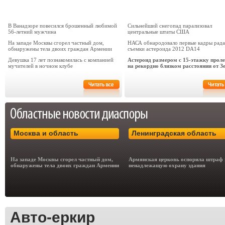
В Ванадзоре повесился брошенный любимой
Сильнейший снегопад парализовал
56-летний мужчина
центральные штаты США
На западе Москвы сгорел частный дом,
НАСА обнародовало первые кадры рад
обнаружены тела двоих граждан Армении
съемки астероида 2012 DA14
Девушка 17 лет познакомилась с компанией
Астероид размером с 15-этажку проле
мучителей в ночном клубе
на рекордно близком расстоянии от З
Москва и область
Ленинградская область
На западе Москвы сгорел частный дом,
Армянская церковь оспорила штраф 
обнаружены тела двоих граждан Армении
ненадлежащую охрану здания
Авто-еркир