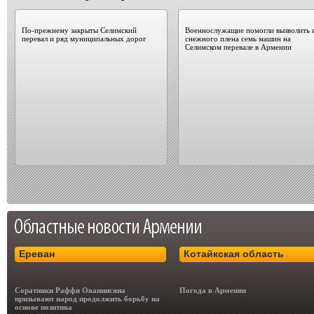
По-прежнему закрыты Селимский
Военнослужащие помогли вызволить 
перевал и ряд муниципальных дорог
снежного плена семь машин на
Селимском перевале в Армении
Ереван
Котайкская область
Соратники Раффи Ованнисяна
Погода в Армении
призывают народ продолжить борьбу на
основе позитива