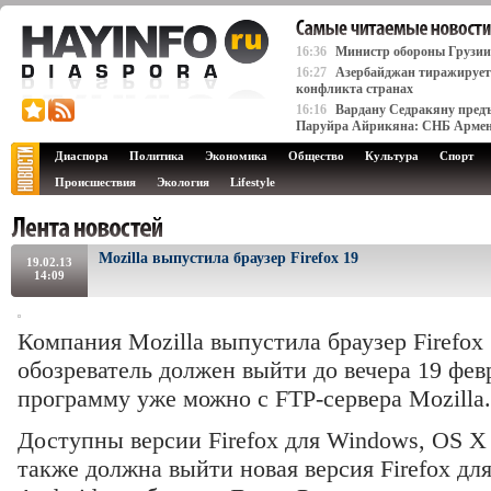
16:36
Министр обороны Грузии
16:27
Азербайджан тиражирует 
конфликта странах
16:16
Вардану Седракяну предъ
Паруйра Айрикяна: СНБ Арме
Диаспора
Политика
Экономика
Общество
Культура
Спорт
Происшествия
Экология
Lifestyle
Mozilla выпустила браузер Firefox 19
19.02.13
14:09
Компания Mozilla выпустила браузер Firefox
обозреватель должен выйти до вечера 19 февр
программу уже можно с FTP-сервера Mozilla.
Доступны версии Firefox для Windows, OS X 
также должна выйти новая версия Firefox д