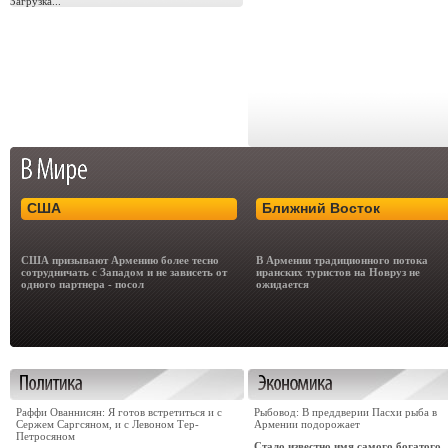
Загрузка...
США
Ближний Восток
США призывают Армению более тесно
В Армении традиционного потока
сотрудничать с Западом и не зависеть от
иранских туристов на Новруз не
одного партнера - посол
ожидается
Раффи Ованнисян: Я готов встретиться и с
Рыбовод: В преддверии Пасхи рыба в
Сержем Саргсяном, и с Левоном Тер-
Армении подорожает
Петросяном
Стало известно имя самого богатого