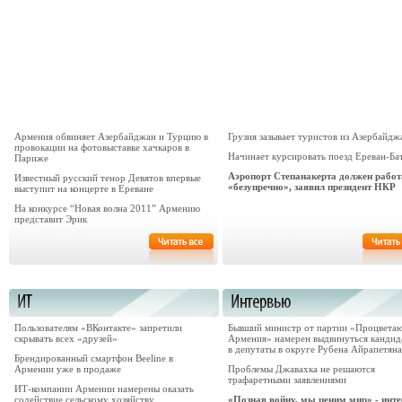
Армения обвиняет Азербайджан и Турцию в
Грузия зазывает туристов из Азербайдж
провокации на фотовыставке хачкаров в
Начинает курсировать поезд Ереван-Ба
Париже
Аэропорт Степанакерта должен работ
Известный русский тенор Девятов впервые
«безупречно», заявил президент НКР
выступит на концерте в Ереване
На конкурсе “Новая волна 2011” Армению
представит Эрик
Пользователям «ВКонтакте» запретили
Бывший министр от партии «Процвета
скрывать всех «друзей»
Армения» намерен выдвинуться кандид
в депутаты в округе Рубена Айрапетяна
Брендированный смартфон Beeline в
Армении уже в продаже
Проблемы Джавахка не решаются
трафаретными заявлениями
ИТ-компании Армении намерены оказать
содействие сельскому хозяйству
«Познав войну, мы ценим мир» - инт