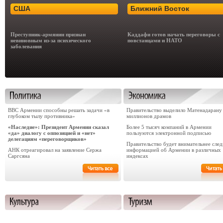
США
Ближний Восток
Преступник-армянин признан
Каддафи готов начать переговоры с
невиновным из-за психического
повстанцами и НАТО
заболевания
ВВС Армении способны решать задачи «в
Правительство выделило Матенадарану
глубоком тылу противника»
миллионов драмов
«Наследие»: Президент Армении сказал
Более 5 тысяч компаний в Армении
«да» диалогу с оппозицией и «нет»
пользуются электронной подписью
делегациям «переговорщиков»
Правительство будет внимательнее след
АНК отреагировал на заявление Сержа
информацией об Армении в различных
Саргсяна
индексах