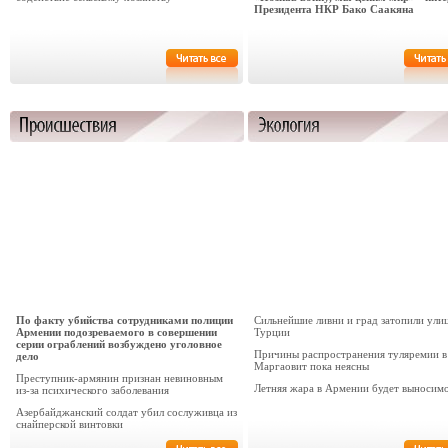
Президента НКР Бако Саакяна
По факту убийства сотрудниками полиции
Сильнейшие ливни и град затопили ули
Армении подозреваемого в совершении
Турции
серии ограблений возбуждено уголовное
Причины распространения туляремии в
дело
Маргаовит пока неясны
Преступник-армянин признан невиновным
Летняя жара в Армении будет выносим
из-за психического заболевания
Азербайджанский солдат убил сослуживца из
снайперской винтовки