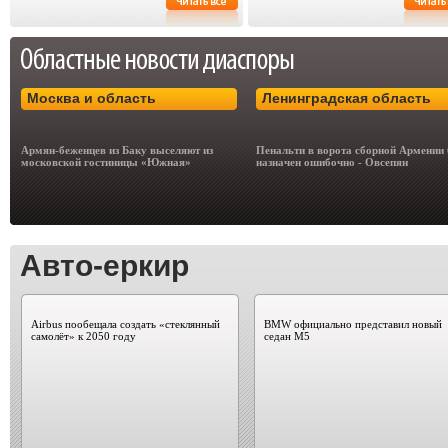
Москва и область
Ленинградская область
Армян-беженцев из Баку выселяют из
Пенальти в ворота сборной Армении
московской гостиницы «Южная»
назначен ошибочно - Овсепян
Авто-еркир
Airbus пообещала создать «стеклянный
BMW официально представил новый
самолёт» к 2050 году
седан M5