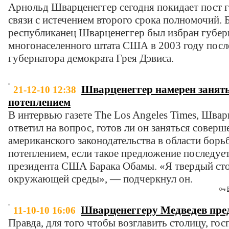
Арнольд Шварценеггер сегодня покидает пост 
связи с истечением второго срока полномочий. 
республиканец Шварценеггер был избран губер
многонаселенного штата США в 2003 году после
губернатора демократа Грея Дэвиса.
Шварценеггер намерен занять
21-12-10 12:38
потеплением
В интервью газете The Los Angeles Times, Шва
ответил на вопрос, готов ли он заняться совер
американского законодательства в области борь
потеплением, если такое предложение последуе
президента США Барака Обамы. «Я твердый ст
окружающей среды», — подчеркнул он.
Шварценеггеру Медведев пре
11-10-10 16:06
Правда, для того чтобы возглавить столицу, г