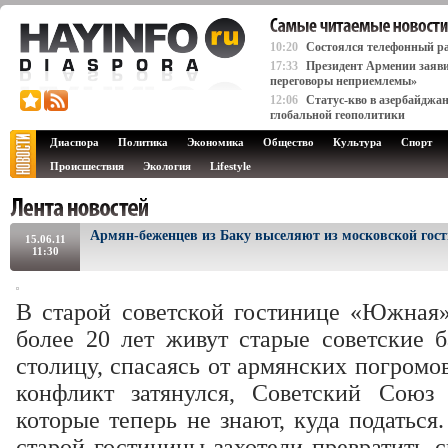
10:20
Состоялся телефонный ра
17:33
Президент Армении заяви
переговоры неприемлемы»
12:06
Статус-кво в азербайджа
глобальной геополитики
Диаспора
Политика
Экономика
Общество
Культура
Спорт
Происшествия
Экология
Lifestyle
Армян-беженцев из Баку выселяют из московской го
15.06.11
11:30
В старой советской гостинице «Южная
более 20 лет живут старые советские 
столицу, спасаясь от армянских погромо
конфликт затянулся, Советский Союз 
которые теперь не знают, куда податься
старой гостиницы захотели превратить с