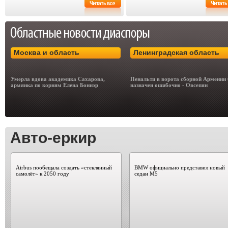
Москва и область
Ленинградская область
Умерла вдова академика Сахарова,
Пенальти в ворота сборной Армении
армянка по корням Елена Боннэр
назначен ошибочно - Овсепян
Авто-еркир
Airbus пообещала создать «стеклянный
BMW официально представил новый
самолёт» к 2050 году
седан M5