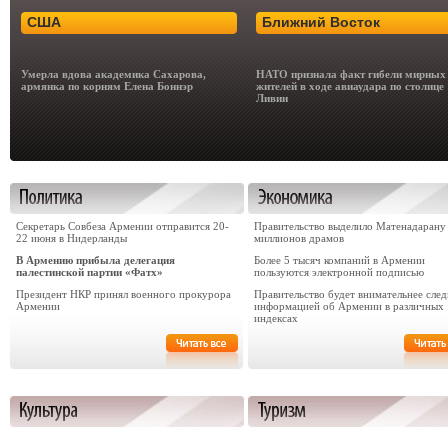
США
Ближний Восток
Умерла вдова академика Сахарова,
НАТО признала факт гибели мирных
армянка по корням Елена Боннэр
жителей в ходе авиаудара по столице
Ливии
Секретарь Совбеза Армении отправится 20-
Правительство выделило Матенадарану
22 июня в Нидерланды
миллионов драмов
В Армению прибыла делегация
Более 5 тысяч компаний в Армении
палестинской партии «Фатх»
пользуются электронной подписью
Президент НКР принял военного прокурора
Правительство будет внимательнее след
Армении
информацией об Армении в различных
индексах