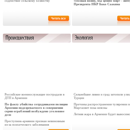
содействие сельскому хозяйству
«Познав войну, мы ценим мир» - инт
Президента НКР Бако Саакяна
Российские военнослужащие пострадали в
Сильнейшие ливни и град затопили ули
ДТП в Армении
Турции
По факту убийства сотрудниками полиции
Причины распространения туляремии в
Армении подозреваемого в совершении
Маргаовит пока неясны
серии ограблений возбуждено уголовное
Летняя жара в Армении будет выносим
дело
Преступник-армянин признан невиновным
из-за психического заболевания