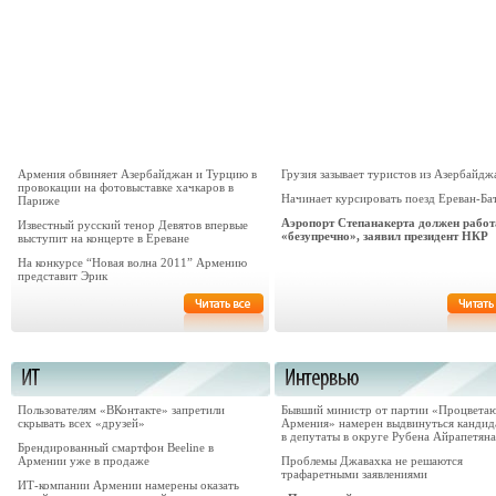
Армения обвиняет Азербайджан и Турцию в
Грузия зазывает туристов из Азербайдж
провокации на фотовыставке хачкаров в
Начинает курсировать поезд Ереван-Ба
Париже
Аэропорт Степанакерта должен работ
Известный русский тенор Девятов впервые
«безупречно», заявил президент НКР
выступит на концерте в Ереване
На конкурсе “Новая волна 2011” Армению
представит Эрик
Пользователям «ВКонтакте» запретили
Бывший министр от партии «Процвета
скрывать всех «друзей»
Армения» намерен выдвинуться кандид
в депутаты в округе Рубена Айрапетяна
Брендированный смартфон Beeline в
Армении уже в продаже
Проблемы Джавахка не решаются
трафаретными заявлениями
ИТ-компании Армении намерены оказать