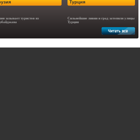
рузия
Турция
зия зазывает туристов из
Сильнейшие ливни и град затопили улицы
рбайджана
Турции