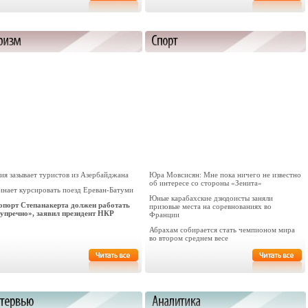
ия зазывает туристов из Азербайджана
Юра Мовсисян: Мне пока ничего не известно
об интересе со стороны «Зенита»
инает курсировать поезд Ереван-Батуми
Юные карабахские дзюдоисты заняли
опорт Степанакерта должен работать
призовые места на соревнованиях во
зупречно», заявил президент НКР
Франции
Абрахам собирается стать чемпионом мира
во втором среднем весе