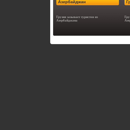
Азербайджан
Г
Грузия зазывает туристов из
Гру
Азербайджана
Азе