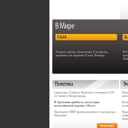
США
Б
Умерла вдова академика Сахарова,
НАТ
армянка по корням Елена Боннэр
жит
Ли
Секретарь Совбеза Армении отправится 20-
Пра
22 июня в Нидерланды
мил
В Армению прибыла делегация
Бол
палестинской партии «Фатх»
пол
Президент НКР принял военного прокурора
Прав
Армении
инф
инд