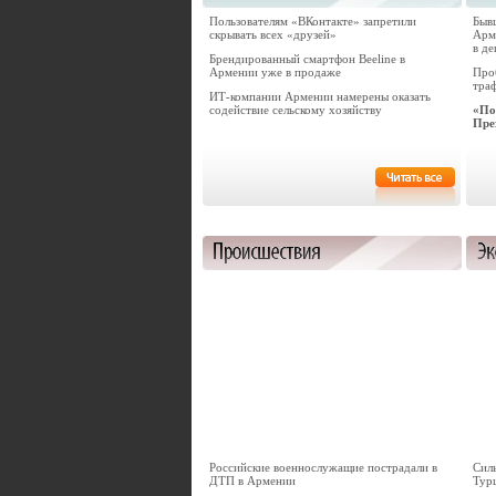
Пользователям «ВКонтакте» запретили
Быв
скрывать всех «друзей»
Арм
в де
Брендированный смартфон Beeline в
Армении уже в продаже
Про
тра
ИТ-компании Армении намерены оказать
содействие сельскому хозяйству
«По
Пре
Российские военнослужащие пострадали в
Сил
ДТП в Армении
Тур