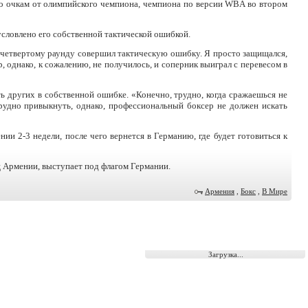
по очкам от олимпийского чемпиона, чемпиона по версии WBA во втором
словлено его собственной тактической ошибкой.
к четвертому раунду совершил тактическую ошибку. Я просто защищался,
, однако, к сожалению, не получилось, и соперник выиграл с перевесом в
ь других в собственной ошибке. «Конечно, трудно, когда сражаешься не
трудно привыкнуть, однако, профессиональный боксер не должен искать
нии 2-3 недели, после чего вернется в Германию, где будет готовиться к
 Армении, выступает под флагом Германии.
Армения
,
Бокс
,
В Мире
Загрузка...