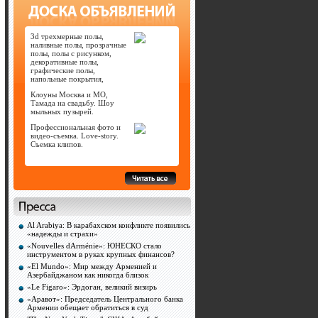
3d трехмерные полы,
наливные полы, прозрачные
полы, полы с рисунком,
декоративные полы,
графические полы,
напольные покрытия,
Клоуны Москва и МО,
Тамада на свадьбу. Шоу
мыльных пузырей.
Профессиональная фото и
видео-съемка. Love-story.
Съемка клипов.
Al Arabiya: В карабахском конфликте появились
«надежды и страхи»
«Nouvelles dArménie»: ЮНЕСКО стало
инструментом в руках крупных финансов?
«El Mundo»: Мир между Арменией и
Азербайджаном как никогда близок
«Le Figaro»: Эрдоган, великий визирь
«Аравот»: Председатель Центрального банка
Армении обещает обратиться в суд