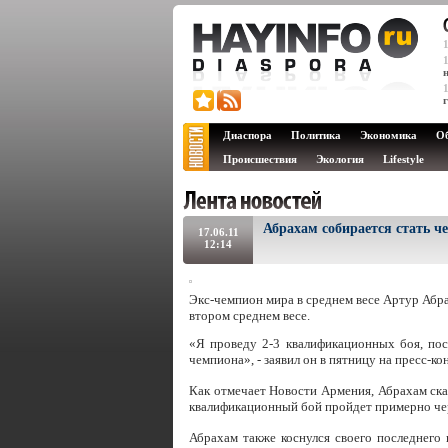
Диаспора
Политика
Экономика
О
Происшествия
Экология
Lifestyle
Абрахам собирается стать ч
17.06.11
12:14
Экс-чемпион мира в среднем весе Артур Абр
втором среднем весе.
«Я проведу 2-3 квалификационных боя, пос
чемпиона», - заявил он в пятницу на пресс-к
Как отмечает Новости Армения, Абрахам сказ
квалификационный бой пройдет примерно чер
Абрахам также коснулся своего последнего