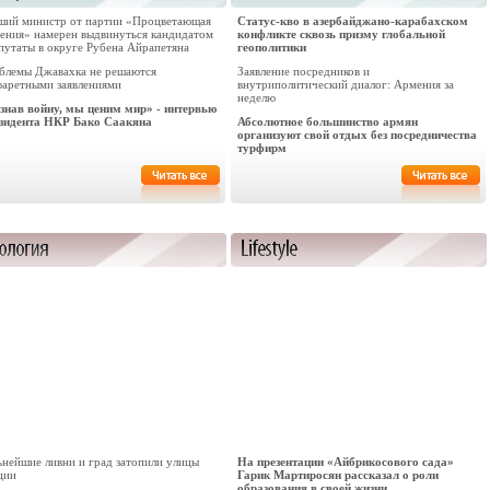
ший министр от партии «Процветающая
Статус-кво в азербайджано-карабахском
ения» намерен выдвинуться кандидатом
конфликте сквозь призму глобальной
путаты в округе Рубена Айрапетяна
геополитики
блемы Джавахка не решаются
Заявление посредников и
фаретными заявлениями
внутриполитический диалог: Армения за
неделю
знав войну, мы ценим мир» - интервью
зидента НКР Бако Саакяна
Абсолютное большинство армян
организуют свой отдых без посредничества
турфирм
ьнейшие ливни и град затопили улицы
На презентации «Айбрикосового сада»
ции
Гарик Мартиросян рассказал о роли
образования в своей жизни