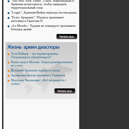
"The New York Times", США: Азербайджан и
Армения встречаются, чтобы завершить
территориальный спор
"Lragir", Армения:Война периода постмодерна
"Голос Армении": Тбилиси принимает
католикоса Гарегина II
«Le Monde»: Турция не планирует признавать
Геноцид армян
Тетя Пайцар – последняя армянка
Тигранакерта (Диарбекира)?
Наши лица в Москве: Запрограммированная
на успех
Историю Армении подали в стихах
Армянские краски весеннего Ташкента
Меружан Вермишян: «Всё начинается с
семьи»