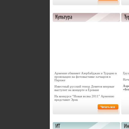
Армения обвиняет Азербайджан и Турцию в
Груз
провокации на фотовыставке хачкаров в
Нач
Париже
Аэр
Известный русский тенор Девятов впервые
«бе
выступит на концерте в Ереване
На конкурсе “Новая волна 2011” Армению
представит Эрик