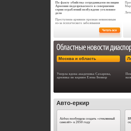
По факту убийства сотрудниками полиции
При
Армении подозреваемого в совершении
Мар
серии ограблений возбуждено уголовное
Лет
дело
Преступник-армянин признан невиновным
из-за психического заболевания
Москва и область
Л
Умерла вдова академика Сахарова,
Пен
армянка по корням Елена Боннэр
наз
Авто-еркир
Airbus пообещала создать «стеклянный
B
самолёт» к 2050 году
с