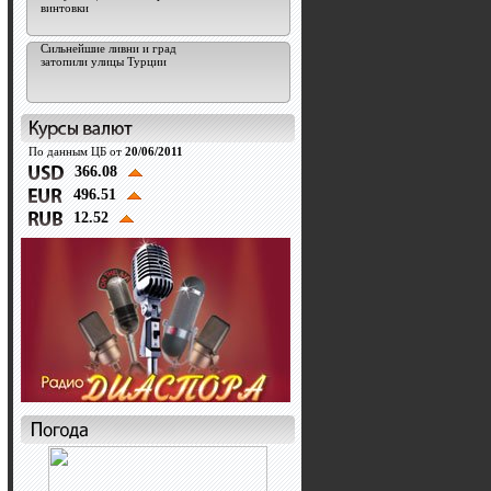
винтовки
Сильнейшие ливни и град
затопили улицы Турции
По данным ЦБ от
20/06/2011
366.08
496.51
12.52