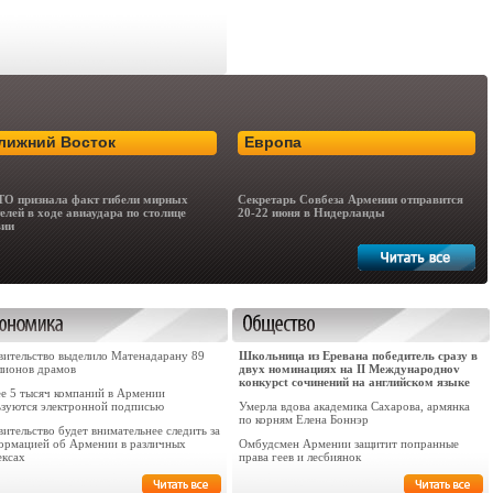
лижний Восток
Европа
О признала факт гибели мирных
Секретарь Совбеза Армении отправится
елей в ходе авиаудара по столице
20-22 июня в Нидерланды
вии
вительство выделило Матенадарану 89
Школьница из Еревана победитель сразу в
лионов драмов
двух номинациях на II Международноv
конкурсt сочинений на английском языке
ее 5 тысяч компаний в Армении
ьзуются электронной подписью
Умерла вдова академика Сахарова, армянка
по корням Елена Боннэр
ительство будет внимательнее следить за
ормацией об Армении в различных
Омбудсмен Армении защитит попранные
ексах
права геев и лесбиянок