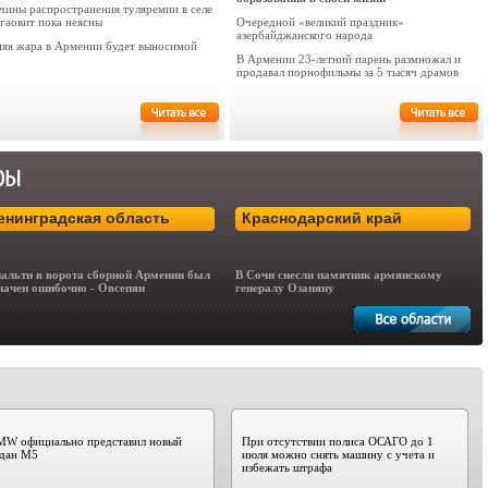
чины распространения туляремии в селе
гаовит пока неясны
Очередной «великий праздник»
азербайджанского народа
няя жара в Армении будет выносимой
В Армении 23-летний парень размножал и
продавал порнофильмы за 5 тысяч драмов
енинградская область
Краснодарский край
альти в ворота сборной Армении был
В Сочи снесли памятник армянскому
начен ошибочно - Овсепян
генералу Озаняну
MW официально представил новый
При отсутствии полиса ОСАГО до 1
едан M5
июля можно снять машину с учета и
избежать штрафа