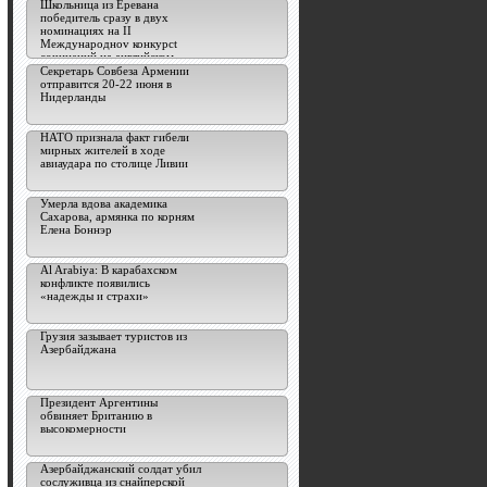
Школьница из Еревана
победитель сразу в двух
номинациях на II
Международноv конкурсt
сочинений на английском
языке
Секретарь Совбеза Армении
отправится 20-22 июня в
Нидерланды
НАТО признала факт гибели
мирных жителей в ходе
авиаудара по столице Ливии
Умерла вдова академика
Сахарова, армянка по корням
Елена Боннэр
Al Arabiya: В карабахском
конфликте появились
«надежды и страхи»
Грузия зазывает туристов из
Азербайджана
Президент Аргентины
обвиняет Британию в
высокомерности
Азербайджанский солдат убил
сослуживца из снайперской