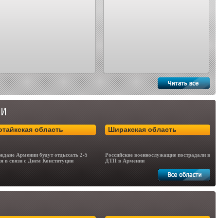
отайкская область
Ширакская область
ждане Армении будут отдыхать 2-5
Российские военнослужащие пострадали в
я в связи с Днем Конституции
ДТП в Армении