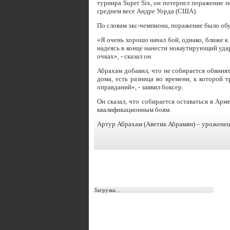
турнира Super Six, он потерпел поражение 
среднем весе Андре Уорда (США).
По словам экс-чемпиона, поражение было обу
«Я очень хорошо начал бой, однако, ближе 
надеясь в конце нанести нокаутирующий удар
очках», - сказал он.
Абрахам добавил, что не собирается обвинят
дома, есть разница во времени, к которой 
оправданий», - заявил боксер.
Он сказал, что собирается оставаться в Арме
квалификационным боям.
Артур Абрахам (Аветик Абрамян) – уроженец
Загрузка...