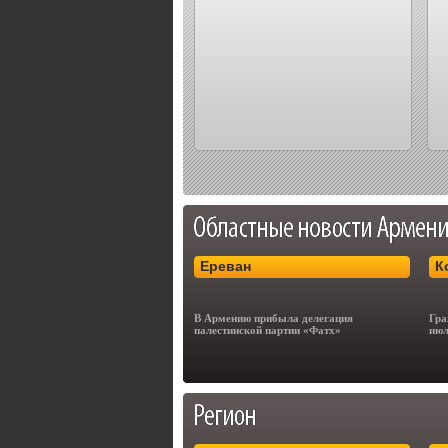
Ереван
К
В Армению прибыла делегация
Гра
палестинской партии «Фатх»
июл