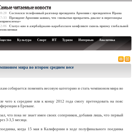
10:20
Состоялся телефонный разговор президента Армении с президентом Ирана
17:33
Президент Армении заявил, что «попытки превратить диалог в переговоры
неприемлемы»
12:06
Статус-кво в азербайджано-карабахском конфликте сквозь призму глобальной
геополитики
бщество
Культура
Спорт
ИТ
Туризм
Интервью
Аналитика
емпионом мира во втором среднем весе
ахам собирается поменять весовую категорию и стать чемпионом мира во
ле чего к середине или к концу 2012 года смогу претендовать на пояс
онференции в Ереване.
ал, что пока не знает имен своих соперников, добавив лишь, что первый
ез 3-3,5 месяца.
 поединка, когда 15 мая в Калифорнии в ходе полуфинального поединка