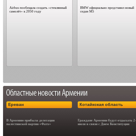
Airbus пообещала создать «стеклянный
BMW официально представил новый
самолёт» к 2050 году
седан M5
Ереван
Котайкская область
В Армению прибыла делегация
Граждане Армении будут отдыхать 2
палестинской партии «Фатх»
июля в связи с Днем Конституции