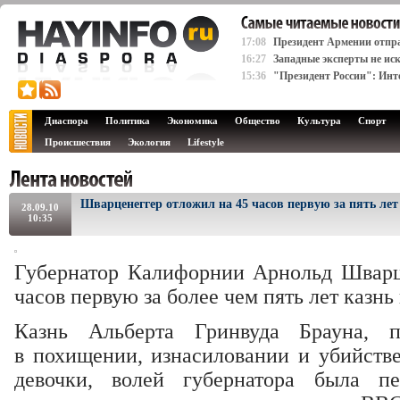
17:08
Президент Армении отпра
16:27
Западные эксперты не ис
15:36
"Президент России": Инте
Диаспора
Политика
Экономика
Общество
Культура
Спорт
Происшествия
Экология
Lifestyle
Шварценеггер отложил на 45 часов первую за пять ле
28.09.10
10:35
Губернатор Калифорнии Арнольд Шварц
часов первую за более чем пять лет казнь 
Казнь Альберта Гринвуда Брауна, п
в похищении, изнасиловании и убийстве
девочки, волей губернатора была п