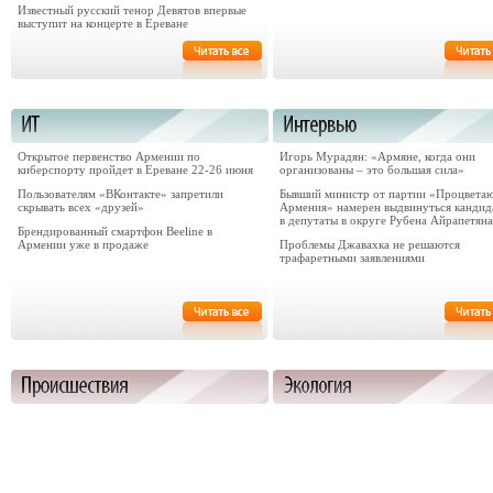
Известный русский тенор Девятов впервые
выступит на концерте в Ереване
Открытое первенство Армении по
Игорь Мурадян: «Армяне, когда они
киберспорту пройдет в Ереване 22-26 июня
организованы – это большая сила»
Пользователям «ВКонтакте» запретили
Бывший министр от партии «Процвета
скрывать всех «друзей»
Армения» намерен выдвинуться кандид
в депутаты в округе Рубена Айрапетяна
Брендированный смартфон Beeline в
Армении уже в продаже
Проблемы Джавахка не решаются
трафаретными заявлениями