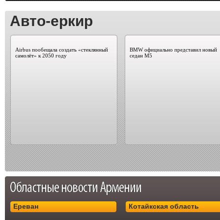
Авто-еркир
Airbus пообещала создать «стеклянный
BMW официально представил новый
самолёт» к 2050 году
седан M5
Ереван
Котайкская область