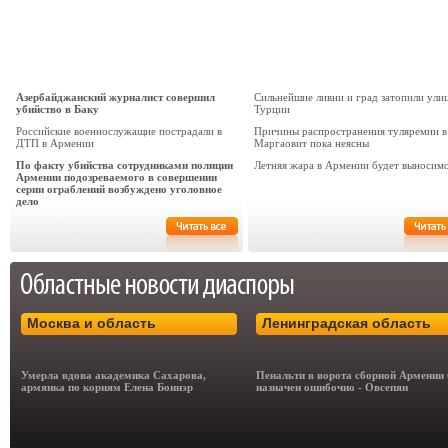
Азербайджанский журналист совершил
Сильнейшие ливни и град затопили ули
убийство в Баку
Турции
Российские военнослужащие пострадали в
Причины распространения туляремии в
ДТП в Армении
Маргаовит пока неясны
По факту убийства сотрудниками полиции
Летняя жара в Армении будет выносим
Армении подозреваемого в совершении
серии ограблений возбуждено уголовное
дело
Москва и область
Ленинградская область
Умерла вдова академика Сахарова,
Пенальти в ворота сборной Армении
армянка по корням Елена Боннэр
назначен ошибочно - Овсепян