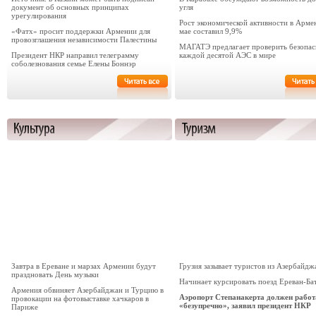
документ об основных принципах
угля
урегулирования
Рост экономической активности в Арме
«Фатх» просит поддержки Армении для
мае составил 9,9%
провозглашения независимости Палестины
МАГАТЭ предлагает проверить безопас
Президент НКР направил телеграмму
каждой десятой АЭС в мире
соболезнования семье Елены Боннэр
Завтра в Ереване и марзах Армении будут
Грузия зазывает туристов из Азербайдж
праздновать День музыки
Начинает курсировать поезд Ереван-Ба
Армения обвиняет Азербайджан и Турцию в
Аэропорт Степанакерта должен работ
провокации на фотовыставке хачкаров в
«безупречно», заявил президент НКР
Париже