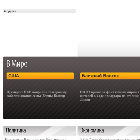
Загрузка...
США
Ближний Восток
Президент НКР направил телеграмму
НАТО признала факт гибели мирных
соболезнования семье Елены Боннэр
жителей в ходе авиаудара по столице
Ливии
Источник: в Казани может быть подписан
В Карабахе обсуждают возможность д