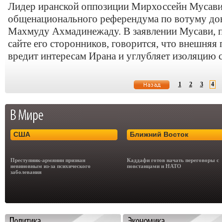
Лидер иранской оппозиции Мирхоссейн Мусави 
общенационального референдума по вотуму до
Махмуду Ахмадинежаду. В заявлении Мусави, 
сайте его сторонников, говорится, что внешня
вредит интересам Ирана и углубляет изоляцию 
1
2
3
4
США
Ближний Восток
Преступник-армянин признан
Каддафи готов начать переговоры с
невиновным из-за психического
повстанцами и НАТО
заболевания