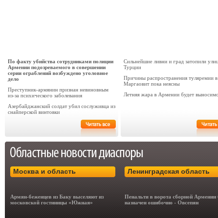
По факту убийства сотрудниками полиции
Сильнейшие ливни и град затопили ули
Армении подозреваемого в совершении
Турции
серии ограблений возбуждено уголовное
Причины распространения туляремии в
дело
Маргаовит пока неясны
Преступник-армянин признан невиновным
Летняя жара в Армении будет выносим
из-за психического заболевания
Азербайджанский солдат убил сослуживца из
снайперской винтовки
Москва и область
Ленинградская область
Армян-беженцев из Баку выселяют из
Пенальти в ворота сборной Армении
московской гостиницы «Южная»
назначен ошибочно - Овсепян