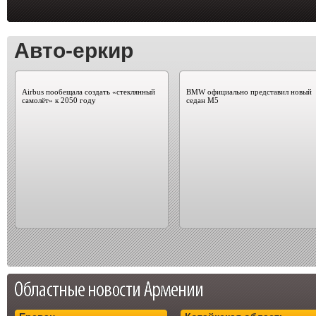
Авто-еркир
Airbus пообещала создать «стеклянный
BMW официально представил новый
самолёт» к 2050 году
седан M5