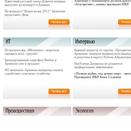
Аэропорт Степанакерта должен работ
Известный русский тенор Девятов впервые
«безупречно», заявил президент НКР
выступит на концерте в Ереване
На конкурсе “Новая волна 2011” Армению
представит Эрик
Пользователям «ВКонтакте» запретили
Бывший министр от партии «Процвета
скрывать всех «друзей»
Армения» намерен выдвинуться кандид
в депутаты в округе Рубена Айрапетяна
Брендированный смартфон Beeline в
Армении уже в продаже
Проблемы Джавахка не решаются
трафаретными заявлениями
ИТ-компании Армении намерены оказать
содействие сельскому хозяйству
«Познав войну, мы ценим мир» - инт
Президента НКР Бако Саакяна