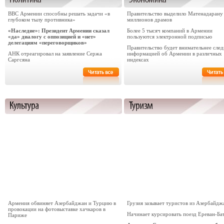
ВВС Армении способны решать задачи «в
Правительство выделило Матенадарану
глубоком тылу противника»
миллионов драмов
«Наследие»: Президент Армении сказал
Более 5 тысяч компаний в Армении
«да» диалогу с оппозицией и «нет»
пользуются электронной подписью
делегациям «переговорщиков»
Правительство будет внимательнее след
АНК отреагировал на заявление Сержа
информацией об Армении в различных
Саргсяна
индексах
Армения обвиняет Азербайджан и Турцию в
Грузия зазывает туристов из Азербайдж
провокации на фотовыставке хачкаров в
Начинает курсировать поезд Ереван-Ба
Париже