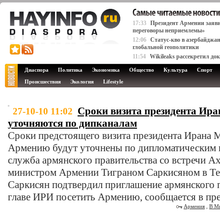
17:33
Президент Армении заяви
переговоры неприемлемы»
12:06
Статус-кво в азербайджа
глобальной геополитики
11:54
Wikileaks рассекретил д
Диаспора
Политика
Экономика
Общество
Культура
Спорт
Происшествия
Экология
Lifestyle
Сроки визита президента Ир
27-10-10 11:02
уточняются по дипканалам
Сроки предстоящего визита президента Ирана
Армению будут уточнены по дипломатическим к
служба армянского правительства со встречи А
министром Армении Тиграном Саркисяном в Тег
Саркисян подтвердил приглашение армянского 
главе ИРИ посетить Армению, сообщается в пре
Армения
,
В М