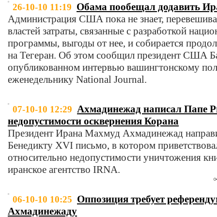
Обама пообещал додавить Ир
26-10-10 11:19
Администрация США пока не знает, перевешиваю
властей затраты, связанные с разработкой наци
программы, выгоды от нее, и собирается продо
на Тегеран. Об этом сообщил президент США Б
опубликованном интервью вашингтонскому по
еженедельнику National Journal.
Ахмадинежад написал Папе Р
07-10-10 12:29
недопустимости осквернения Корана
Президент Ирана Махмуд Ахмадинежад направ
Бенедикту XVI письмо, в котором приветствов
относительно недопустимости уничтожения кни
иранское агентство IRNA.
Оппозиция требует референду
06-10-10 10:25
Ахмадинежаду