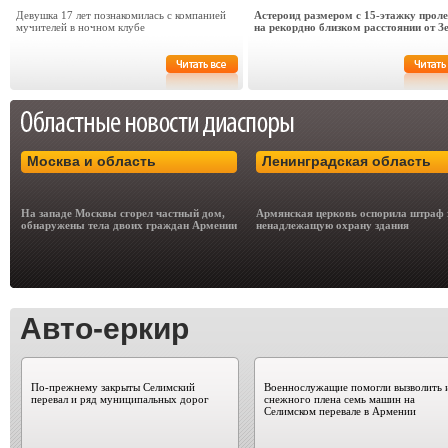
Девушка 17 лет познакомилась с компанией
Астероид размером с 15-этажку проле
мучителей в ночном клубе
на рекордно близком расстоянии от З
Москва и область
Ленинградская область
На западе Москвы сгорел частный дом,
Армянская церковь оспорила штраф 
обнаружены тела двоих граждан Армении
ненадлежащую охрану здания
Авто-еркир
По-прежнему закрыты Селимский
Военнослужащие помогли вызволить 
перевал и ряд муниципальных дорог
снежного плена семь машин на
Селимском перевале в Армении