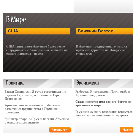
США
Ближний Восток
США призывают Армению более тесно
В Армении традиционного потока
сотрудничать с Западом и не зависеть от
иранских туристов на Новруз не
одного партнера - посол
ожидается
Раффи Ованнисян: Я готов встретиться и с
Рыбовод: В преддверии Пасхи рыба в
Сержем Саргсяном, и с Левоном Тер-
Армении подорожает
Петросяном
Стало известно имя самого богатого
Армения заинтересована в стабильном
армянина в мире
развитии сотрудничества с Германией –
Грузинскому вину разрешили вернуться
президент
Россию после семилетнего перерыва
Министр обороны Грузии посетит Армению
с официальным визитом