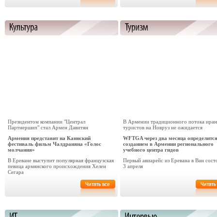
Президентом компании "Централ
В Армении традиционного потока иран
Партнершип" стал Армен Давитян
туристов на Новруз не ожидается
Армения представит на Каннский
WFTGA через два месяца определится
фестиваль фильм Чалдраняна «Голос
созданием в Армении регионального
молчания»
учебного центра гидов
В Ереване выступит популярная французская
Первый авиарейс из Еревана в Ван сост
певица армянского происхождения Хелен
3 апреля
Сегара