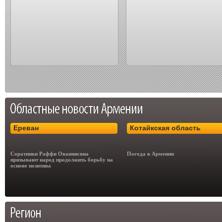
Ереван
Котайкская область
Соратники Раффи Ованнисяна
Погода в Армении
призывают народ продолжить борьбу на
основе позитива