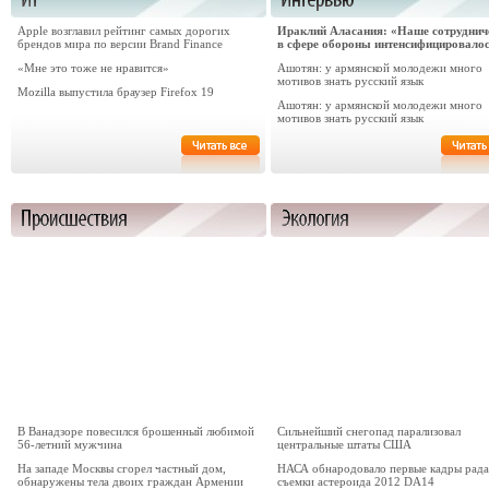
Apple возглавил рейтинг самых дорогих
Ираклий Аласания: «Наше сотруднич
брендов мира по версии Brand Finance
в сфере обороны интенсифицировало
«Мне это тоже не нравится»
Ашотян: у армянской молодежи много
мотивов знать русский язык
Mozilla выпустила браузер Firefox 19
Ашотян: у армянской молодежи много
мотивов знать русский язык
В Ванадзоре повесился брошенный любимой
Сильнейший снегопад парализовал
56-летний мужчина
центральные штаты США
На западе Москвы сгорел частный дом,
НАСА обнародовало первые кадры рад
обнаружены тела двоих граждан Армении
съемки астероида 2012 DA14