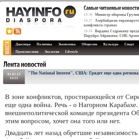
16:36
Министр обороны Грузии
16:27
Азербайджан тиражирует 
конфликта странах
16:16
Вардану Седракяну предъ
Паруйра Айрикяна: СНБ Арме
Диаспора
Политика
Экономика
Общество
Культура
Спорт
Происшествия
Экология
Lifestyle
"The National Interest", США: Грядет еще одна регион
01.02.13
14:55
В зоне конфликтов, простирающейся от Сири
еще одна война. Речь - о Нагорном Карабахе
внешнеполитической команде президента Об
этим вопросом, хочет она того или нет.
Двадцать лет назад обретшие независимость