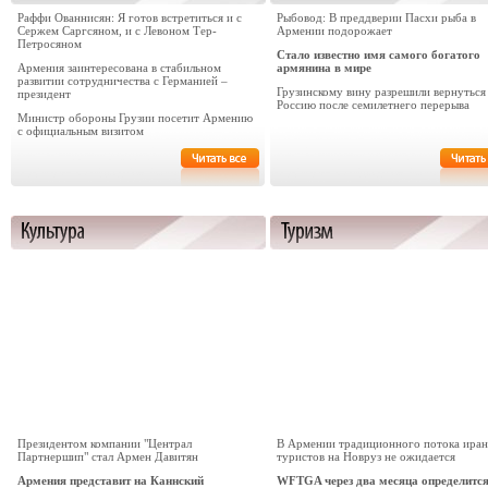
Раффи Ованнисян: Я готов встретиться и с
Рыбовод: В преддверии Пасхи рыба в
Сержем Саргсяном, и с Левоном Тер-
Армении подорожает
Петросяном
Стало известно имя самого богатого
Армения заинтересована в стабильном
армянина в мире
развитии сотрудничества с Германией –
Грузинскому вину разрешили вернуться
президент
Россию после семилетнего перерыва
Министр обороны Грузии посетит Армению
с официальным визитом
Президентом компании "Централ
В Армении традиционного потока иран
Партнершип" стал Армен Давитян
туристов на Новруз не ожидается
Армения представит на Каннский
WFTGA через два месяца определится