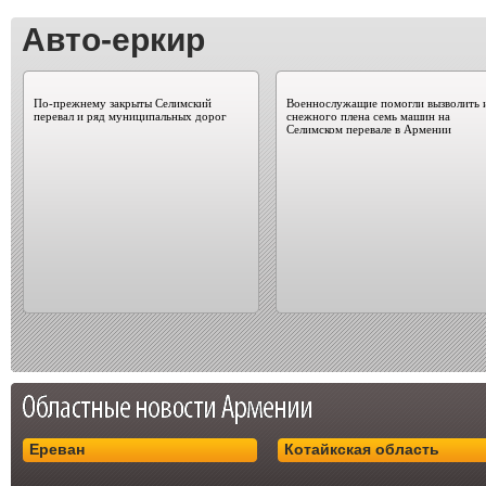
Авто-еркир
По-прежнему закрыты Селимский
Военнослужащие помогли вызволить 
перевал и ряд муниципальных дорог
снежного плена семь машин на
Селимском перевале в Армении
Ереван
Котайкская область