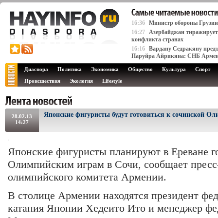
16:36
Министр обороны Грузии
16:27
Азербайджан тиражирует 
конфликта странах
16:16
Вардану Седракяну предъ
Паруйра Айрикяна: СНБ Арме
Диаспора
Политика
Экономика
Общество
Культура
Спорт
Происшествия
Экология
Lifestyle
Японские фигуристы будут готовиться к сочинской Ол
28.02.13
14:27
Японские фигуристы планируют в Ереване г
Олимпийским играм в Сочи, сообщает пресс
олимпийского комитета Армении.
В столице Армении находятся президент фе
катания Японии Хедеито Ито и менеджер фе