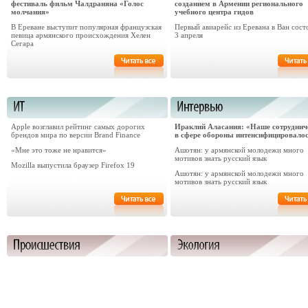
фестиваль фильм Чалдраняна «Голос
созданием в Армении регионального
молчания»
учебного центра гидов
В Ереване выступит популярная французская
Первый авиарейс из Еревана в Ван сост
певица армянского происхождения Хелен
3 апреля
Сегара
Apple возглавил рейтинг самых дорогих
Ираклий Аласания: «Наше сотруднич
брендов мира по версии Brand Finance
в сфере обороны интенсифицировало
«Мне это тоже не нравится»
Ашотян: у армянской молодежи много
мотивов знать русский язык
Mozilla выпустила браузер Firefox 19
Ашотян: у армянской молодежи много
мотивов знать русский язык