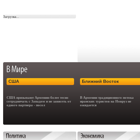
Загрузка...
США
Ближний Восток
США призывают Армению более тесно
В Армении традиционного потока
сотрудничать с Западом и не зависеть от
иранских туристов на Новруз не
одного партнера - посол
ожидается