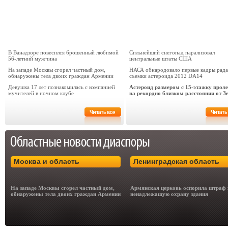
В Ванадзоре повесился брошенный любимой
Сильнейший снегопад парализовал
56-летний мужчина
центральные штаты США
На западе Москвы сгорел частный дом,
НАСА обнародовало первые кадры рад
обнаружены тела двоих граждан Армении
съемки астероида 2012 DA14
Девушка 17 лет познакомилась с компанией
Астероид размером с 15-этажку проле
мучителей в ночном клубе
на рекордно близком расстоянии от З
Москва и область
Ленинградская область
На западе Москвы сгорел частный дом,
Армянская церковь оспорила штраф 
обнаружены тела двоих граждан Армении
ненадлежащую охрану здания