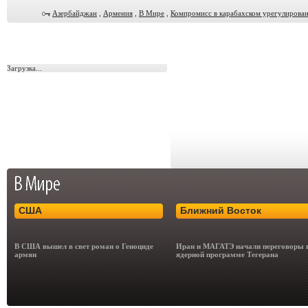
Азербайджан
,
Армения
,
В Мире
,
Компромисс в карабахском урегулирова
Загрузка...
США
Ближний Восток
В США вышел в свет роман о Геноциде
Иран и МАГАТЭ начали переговоры 
армян
ядерной программе Тегерана