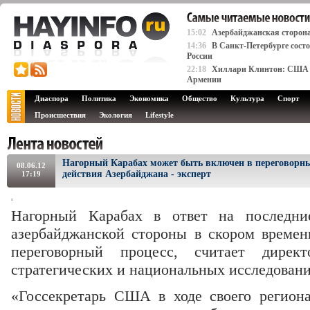
15:02
Азербайджанская сторон
14:36
В Санкт-Петербурге состо
России
22:18
Хиллари Клинтон: США п
Армении
Диаспора
Политика
Экономика
Общество
Культура
Спорт
Происшествия
Экология
Lifestyle
Нагорный Карабах может быть включен в переговорный
08.06.12
действия Азербайджана - эксперт
17:19
Нагорный Карабах в ответ на последние
азербайджанской стороны в скором време
переговорный процесс, считает дирек
стратегических и национальных исследовани
«Госсекретарь США в ходе своего региона