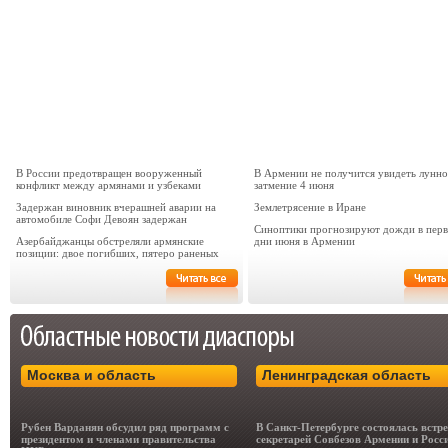
В России предотвращен вооруженный
В Армении не получится увидеть лунно
конфликт между армянами и узбеками
затмение 4 июня
Задержан виновник вчерашней аварии на
Землетрясение в Иране
автомобиле Софи Девоян задержан
Синоптики прогнозируют дожди в пер
Азербайджанцы обстреляли армянские
дни июня в Армении
позиции: двое погибших, пятеро раненых
Москва и область
Ленинградская область
Рубен Варданян обсудил ряд программ с
В Санкт-Петербурге состоялась встр
президентом и членами правительства
секретарей Совбезов Армении и Росс