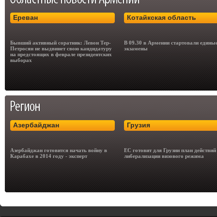
Ереван
Котайкская область
Бывший активный соратник: Левон Тер-
В 09.30 в Армении стартовали едины
Петросян не выдвинет свою кандидатуру
экзамены
на предстоящих в феврале президентских
выборах
Азербайджан
Грузия
Азербайджан готовится начать войну в
ЕС готовит для Грузии план действий
Карабахе в 2014 году - эксперт
либерализации визового режима