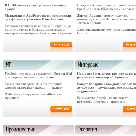
В США вышел в свет роман о Геноциде
Граждане Армении смогут приобретать
армян
Ереване билеты РЖД по всем направле
Медиамакс и АрмРосгазпром представили
Жители Армении смогут получать
два фильма c участием Иэна Гиллана
шенгенскую визу в Испанию в посольст
Литвы в Ереване
Молодые скрипачи из порядка 20 стран мира
примут участие в Восьмом музыкальном
Двое американских туристов похищены
конкурсе имени Арама Хачатуряна в Ереване
Египте
Facebook переманил создателей iPhone и iPad
Не может быть плохо там, где красот
для разработки своего смартфона
российский инвестор об Армении
Свыше тысячи армянских электронных
Роберт Кочарян: «Каждый человек зн
адресов атакованы хакерами — эксперт
лучше всех - улучшилась его жизнь, 
ухудшилась»
В Абовяне обнаружено тело 48-летнего
мужчины
Руководство Азербайджана витает в
потустороннем мире - интервью