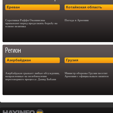
Ереван
Котайкская область
Соратники Раффи Ованнисяна
Погода в Армении
призывают народ продолжить борьбу на
основе позитива
Азербайджан
Грузия
Азербайджан срывает любые обсуждения,
Министр обороны Грузии посетит
направленные на возобновление
Армению с официальным визитом
переговорного процесса: Давид Бабаян