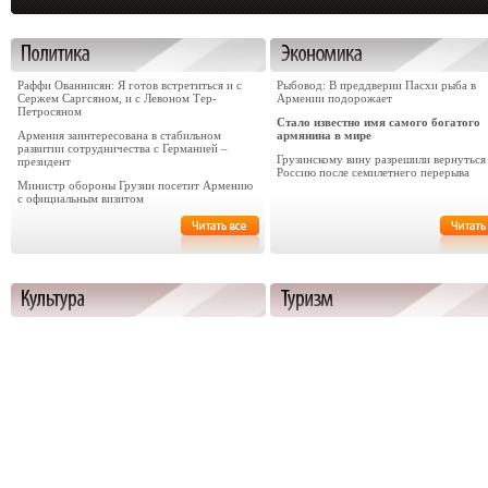
Раффи Ованнисян: Я готов встретиться и с
Рыбовод: В преддверии Пасхи рыба в
Сержем Саргсяном, и с Левоном Тер-
Армении подорожает
Петросяном
Стало известно имя самого богатого
Армения заинтересована в стабильном
армянина в мире
развитии сотрудничества с Германией –
Грузинскому вину разрешили вернуться
президент
Россию после семилетнего перерыва
Министр обороны Грузии посетит Армению
с официальным визитом