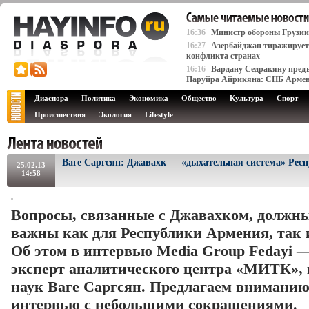
16:36
Министр обороны Грузии
16:27
Азербайджан тиражирует 
конфликта странах
16:16
Вардану Седракяну предъ
Паруйра Айрикяна: СНБ Арме
Диаспора
Политика
Экономика
Общество
Культура
Спорт
Происшествия
Экология
Lifestyle
Ваге Саргсян: Джавахк — «дыхательная система» Рес
25.02.13
14:58
Вопросы, связанные с Джавахком, должн
важны как для Республики Армения, так и
Об этом в интервью Media Group Fedayi —
эксперт аналитического центра «МИТК», 
наук Ваге Саргсян. Предлагаем вниманию
интервью с небольшими сокращениями.