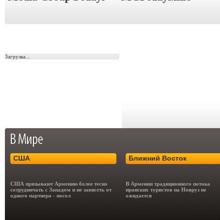
Загрузка...
США
Ближний Восток
США призывают Армению более тесно
В Армении традиционного потока
сотрудничать с Западом и не зависеть от
иранских туристов на Новруз не
одного партнера - посол
ожидается