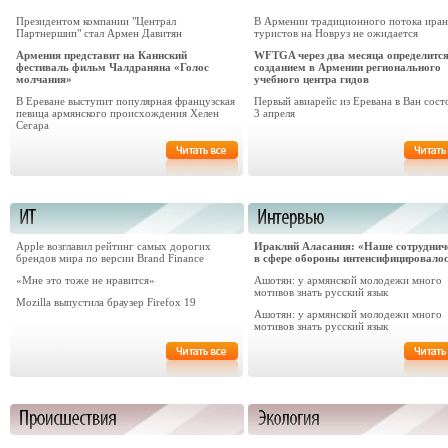
Президентом компании "Централ
В Армении традиционного потока иран
Партнершип" стал Армен Давитян
туристов на Новруз не ожидается
Армения представит на Каннский
WFTGA через два месяца определится
фестиваль фильм Чалдраняна «Голос
созданием в Армении регионального
молчания»
учебного центра гидов
В Ереване выступит популярная французская
Первый авиарейс из Еревана в Ван сост
певица армянского происхождения Хелен
3 апреля
Сегара
Apple возглавил рейтинг самых дорогих
Ираклий Аласания: «Наше сотруднич
брендов мира по версии Brand Finance
в сфере обороны интенсифицировало
«Мне это тоже не нравится»
Ашотян: у армянской молодежи много
мотивов знать русский язык
Mozilla выпустила браузер Firefox 19
Ашотян: у армянской молодежи много
мотивов знать русский язык