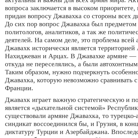
вопроса заключается в высоком приоритете,
придан вопросу Джавахка со стороны всех д
До сих пор вопрос Джавахка был предметом
политологов, аналитиков, а так же политич
деятелей. На самом деле, это проблема всей
Джавахк исторически является территорией 
Нахиджеван и Арцах. В Джавахке армяне — 
откуда не переселялись, а были автохонтным
Таким образом, нужно подчеркнуть особенн
Джавахка, которую невозможно сравнивать 
Франции.
Джавахк играет важную стратегическую и п
является «дыхательной системой» Республик
существовали армяне Джавахка, то турецко
синдикат воссоединился бы, и Грузия, в кон
диктатуру Турции и Азербайджана. Впослед