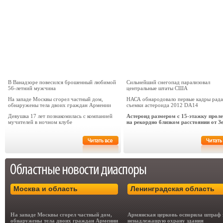
В Ванадзоре повесился брошенный любимой
Сильнейший снегопад парализовал
56-летний мужчина
центральные штаты США
На западе Москвы сгорел частный дом,
НАСА обнародовало первые кадры рад
обнаружены тела двоих граждан Армении
съемки астероида 2012 DA14
Девушка 17 лет познакомилась с компанией
Астероид размером с 15-этажку проле
мучителей в ночном клубе
на рекордно близком расстоянии от З
Москва и область
Ленинградская область
На западе Москвы сгорел частный дом,
Армянская церковь оспорила штраф 
обнаружены тела двоих граждан Армении
ненадлежащую охрану здания