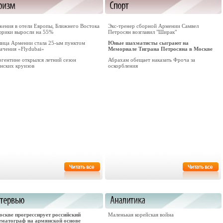
жения в отели Европы, Ближнего Востока
Экс-тренер сборной Армении Самвел
фрики выросли на 55%
Петросян возглавил "Ширак"
лица Армении стала 25-ым пунктом
Юные шахматисты сыграют на
ачения «Flydubai»
Мемориале Тиграна Петросяна в Москве
ргентине открылся летний сезон
Абрахам обещает наказать Фроча за
анских круизов
оскорбления
оскве прогрессирует российский
Маленькая корейская война
ематограф на армянской основе