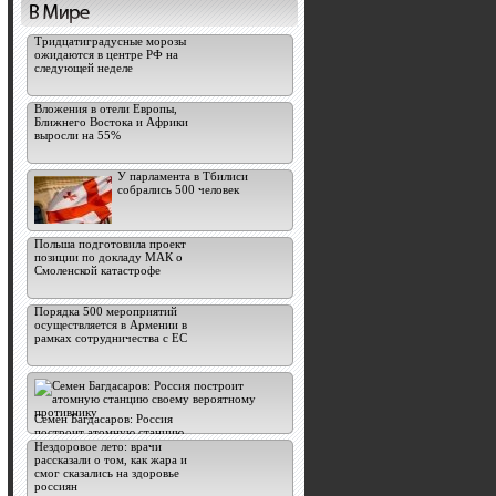
Тридцатиградусные морозы
ожидаются в центре РФ на
следующей неделе
Вложения в отели Европы,
Ближнего Востока и Африки
выросли на 55%
У парламента в Тбилиси
собрались 500 человек
Польша подготовила проект
позиции по докладу МАК о
Смоленской катастрофе
Порядка 500 мероприятий
осуществляется в Армении в
рамках сотрудничества с ЕС
Семен Багдасаров: Россия
построит атомную станцию
своему вероятному
Нездоровое лето: врачи
противнику
рассказали о том, как жара и
смог сказались на здоровье
россиян