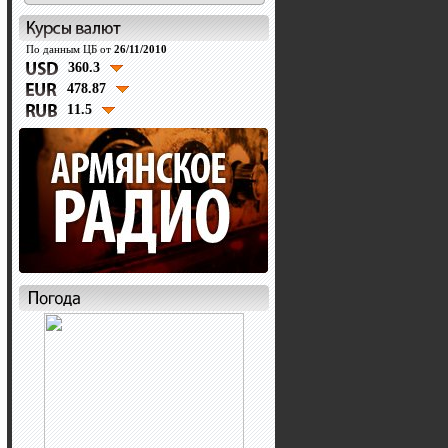
По данным ЦБ от
26/11/2010
360.3
478.87
11.5