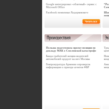
Google интегрировал «облачный» сервис с
“Ра
Microsoft Office
Сам
Facebook помиловал Ходорковского
Шан
мен
Польша подготовила проект позиции по
Три
докладу МАК о Смоленской катастрофе
цен
Банда грабителей жещин-водителей
Нем
автомобилей орудует на юге Москвы
конд
Генпрокуратура Армении опровергла
Аме
информацию о приезде агентов ФБР
меш