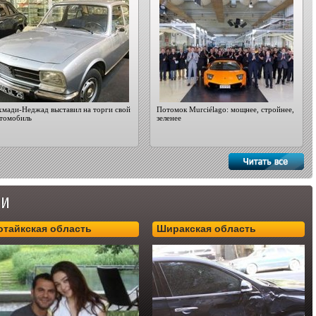
мади-Неджад выставил на торги свой
Потомок Murciélago: мощнее, стройнее,
втомобиль
зеленее
отайкская область
Ширакская область