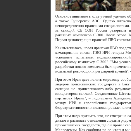
Основное внимание в ходе учений уделено об
а также Бушерской АЭС. Однако ключево
непосредственно иранскими специалистами. 
за санкций СБ ООН Россия разорвала п
ракетных комплексов С-300. После этого Т
Первая демонстрация иранской ПВО состоялас
Как выяснилось, новая иранская ПВО предст
командования силами ПВО ИРИ генерал Мо
успешные испытания модернизированно
российскому комплексу С-300". "Мы усовер
разработки нового комплекса был применен
исламской революции и регулярной армией", –
При этом Иран дает понять мировому сообщ
лидеров прикаспийских государств в Бак
санкции не принесликакого-либо резуль
инициатором санкций, Соединенные Штаты 
партнерах Ирана", – подчеркнул Ахмадине
между ИРИ и европейскими государства
безрезультативности и полном провале полит
При этом надо признать, что, не смотря на 
диалог и развивать отношения с целым рядом
прикаспийских государств, где он провел се
Медведевым. Как сообщил по ее итогам мин