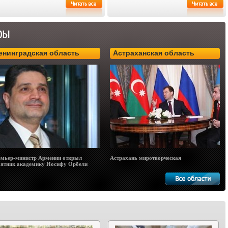
енинградская область
Астраханская область
мьер-министр Армении открыл
Астрахань миротворческая
ятник академику Иосифу Орбели