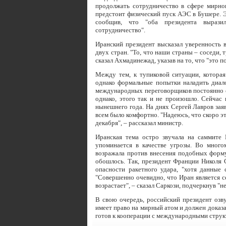
продолжать сотрудничество в сфере мирно
предстоит физический пуск АЭС в Бушере. Эт
сообщив, что "оба президента вырази
сотрудничество".
Иранский президент высказал уверенность 
двух стран. "То, что наши страны – соседи, 
сказал Ахмадинежад, указав на то, что "это по
Между тем, к тупиковой ситуации, которая
однако формальные попытки наладить диал
международных переговорщиков постоянно от
однако, этого так и не произошло. Сейчас
нынешнего года. На днях Сергей Лавров заяв
всем было комфортно. "Надеюсь, что скоро э
декабря", – рассказал министр.
Иранская тема остро звучала на саммите
упоминается в качестве угрозы. Во много
возражала против внесения подобных форму
обошлось. Так, президент Франции Николя 
опасности ракетного удара, "хотя данные
"Совершенно очевидно, что Иран является с
возрастает", – сказал Саркози, подчеркнув "
В свою очередь, российский президент озв
имеет право на мирный атом и должен доказа
готов к кооперации с международными струк