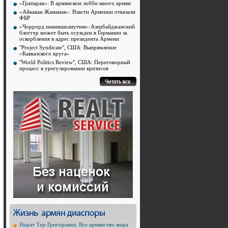
«Грапарак»: В армянском лобби много армян
«Айкакан Жаманак»: Власти Армении отказали
ФБР
«Чоррорд инкиншханутюн»:Азербайджанский
блоггер может быть осужден в Германии за
оскорбления в адрес президента Армени
"Project Syndicate", США: Выпрямление
«Кавказского круга»
"World Politics Review", США: Переговорный
процесс в урегулировании кризисов
Норат Тер-Григорьянц: Все армянство мира