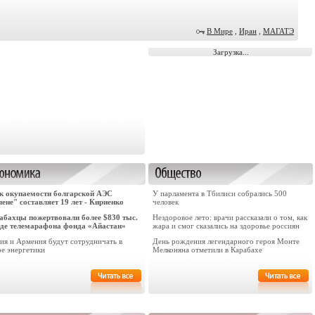
В Мире
,
Иран
,
МАГАТЭ
Загрузка...
к окупаемости болгарской АЭС
У парламента в Тбилиси собрались 500
лене" составляет 19 лет - Кириенко
человек
абахцы пожертвовали более $830 тыс.
Нездоровое лето: врачи рассказали о том, как
оде телемарафона фонда «Айастан»
жара и смог сказались на здоровье россиян
зия и Армения будут сотрудничать в
День рождения легендарного героя Монте
ре энергетики
Мелконяна отметили в Карабахе