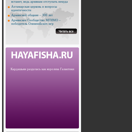
встанет, ведь армянам отступать некуда
Ахтамарская церковь и вопросы
идентичности
Армянской общине – 300 лет
Армянское Сообщество МГИМО –
победитель Олимпийских игр
Кардашьян разделась как королева Галактики