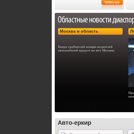
Москва и область
Л
Банда грабителей жещин-водителей
автомобилей орудует на юге Москвы
Пре
пам
Авто-еркир