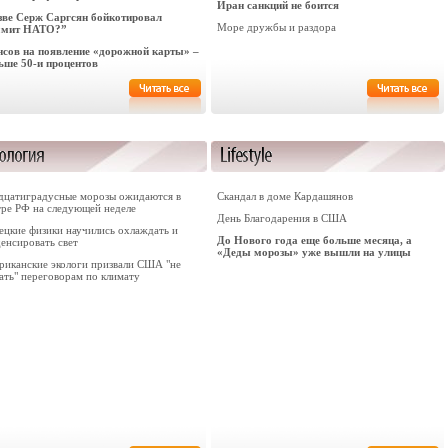
Иран санкций не боится
зве Серж Саргсян бойкотировал
Море дружбы и раздора
мит НАТО?”
сов на появление «дорожной карты» –
ьше 50-и процентов
дцатиградусные морозы ожидаются в
Скандал в доме Кардашянов
тре РФ на следующей неделе
День Благодарения в США
ецкие физики научились охлаждать и
До Нового года еще больше месяца, а
енсировать свет
«Деды морозы» уже вышли на улицы
риканские экологи призвали США "не
ать" переговорам по климату