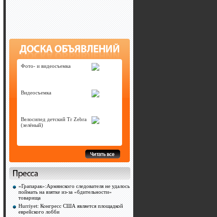
Фото- и видеосъемка
Видеосъемка
Велосипед детский Tr Zebra
(зелёный)
«Грапарак»:Армянского следователя не удалось
поймать на взятке из-за «бдительности»
товарища
Hurriyet: Конгресс США является площадкой
еврейского лобби