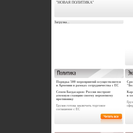
"НОВАЯ ПОЛИТИКА"
Загрузка...
Порядка 500 мероприятий осуществляется
Сро
в Армении в рамках сотрудничества с ЕС
"Бе
Семен Багдасаров: Россия построит
Кар
атомную станцию своему вероятному
в х
противнику
Гру
Грузия готова заключить торговое
сфе
соглашение с ЕС