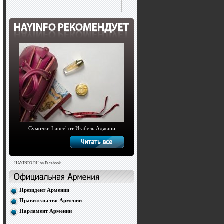
Сумочки Lancel от Изабель Аджани
HAYINFO.RU on Facebook
Президент Армении
Правительство Армении
Парламент Армении