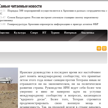
14:51
Порядка 500 мероприятий осуществляется в Армении в рамках сотрудничества с
ЕС
13:47
Семен Багдасаров: Россия построит атомную станцию своему вероятному
противнику
13:08
Генпрокуратура Армении опровергла информацию о приезде агентов ФБР
бщество
Культура
Спорт
ИТ
Туризм
Интервью
Аналитика
ранское руководство в последнее время все настойчивее
И
дает понять международному сообществу, что принятые
летом этого года новые санкции против Тегерана никак не
отражаются ни на экономическом, ни на политическом
развитии страны. Руководство ИРИ ведет себя более чем
уверенно и явно не намерено идти на уступки
международному сообществу в вопросах, касающихся
"ядерного досье". Более того, Тегеран стремится
продемонстрировать свою военную мощь и
независимость. Так, на прошлой неделе в стране начались