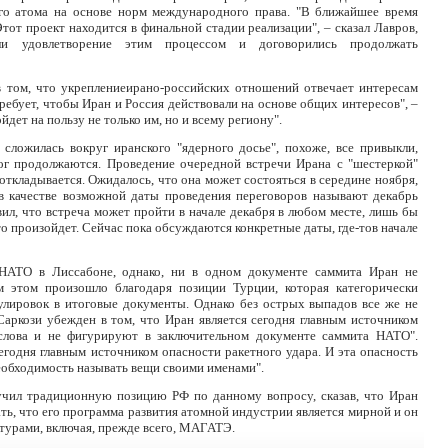
го атома на основе норм международного права. "В ближайшее время
от проект находится в финальной стадии реализации", – сказал Лавров,
ли удовлетворение этим процессом и договорились продолжать
в том, что укреплениеирано-российских отношений отвечает интересам
требует, чтобы Иран и Россия действовали на основе общих интересов", –
йдет на пользу не только им, но и всему региону".
 сложилась вокруг иранского "ядерного досье", похоже, все привыкли,
ог продолжаются. Проведение очередной встречи Ирана с "шестеркой"
кладывается. Ожидалось, что она может состояться в середине ноября,
 в качестве возможной даты проведения переговоров называют декабрь
ил, что встреча может пройти в начале декабря в любом месте, лишь бы
то произойдет. Сейчас пока обсуждаются конкретные даты, где-тов начале
 НАТО в Лиссабоне, однако, ни в одном документе саммита Иран не
м этом произошло благодаря позиции Турции, которая категорически
лировок в итоговые документы. Однако без острых выпадов все же не
Саркози убежден в том, что Иран является сегодня главным источником
 слова и не фигурируют в заключительном документе саммита НАТО".
егодня главным источником опасности ракетного удара. И эта опасность
необходимость называть вещи своими именами".
учил традиционную позицию РФ по данному вопросу, сказав, что Иран
ть, что его программа развития атомной индустрии является мирной и он
турами, включая, прежде всего, МАГАТЭ.