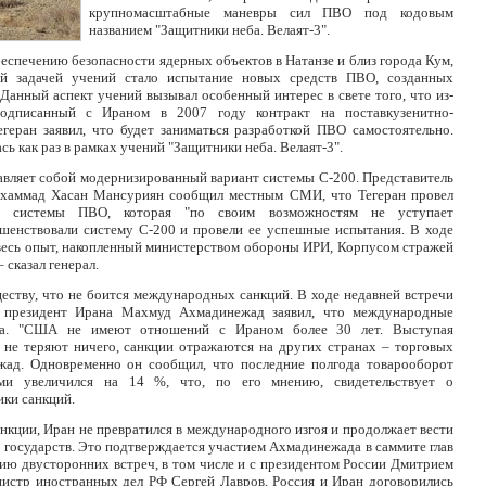
крупномасштабные маневры сил ПВО под кодовым
названием "Защитники неба. Велаят-3".
еспечению безопасности ядерных объектов в Натанзе и близ города Кум,
й задачей учений стало испытание новых средств ПВО, созданных
Данный аспект учений вызывал особенный интерес в свете того, что из-
одписанный с Ираном в 2007 году контракт на поставкузенитно-
егеран заявил, что будет заниматься разработкой ПВО самостоятельно.
ь как раз в рамках учений "Защитники неба. Велаят-3".
авляет собой модернизированный вариант системы С-200. Представитель
хаммад Хасан Мансуриян сообщил местным СМИ, что Тегеран провел
й системы ПВО, которая "по своим возможностям не уступает
шенствовали систему С-200 и провели ее успешные испытания. В ходе
 весь опыт, накопленный министерством обороны ИРИ, Корпусом стражей
 сказал генерал.
еству, что не боится международных санкций. В ходе недавней встречи
у президент Ирана Махмуд Ахмадинежад заявил, что международные
тата. "США не имеют отношений с Ираном более 30 лет. Выступая
не теряют ничего, санкции отражаются на других странах – торговых
жад. Одновременно он сообщил, что последние полгода товарооборот
ми увеличился на 14 %, что, по его мнению, свидетельствует о
ики санкций.
санкции, Иран не превратился в международного изгоя и продолжает вести
 государств. Это подтверждается участием Ахмадинежада в саммите глав
рию двусторонних встреч, в том числе и с президентом России Дмитрием
истр иностранных дел РФ Сергей Лавров, Россия и Иран договорились