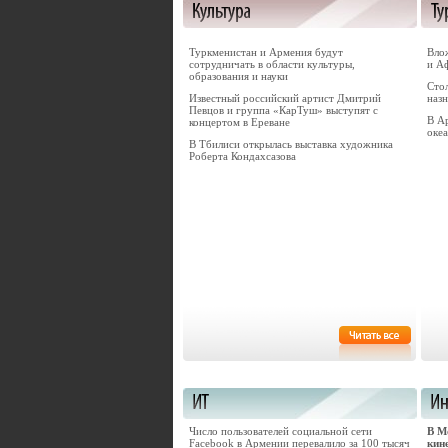
Туркменистан и Армения будут
Вло
сотрудничать в области культуры,
и А
образования и науки
Сто
Известный российский артист Дмитрий
назн
Певцов и группа «КарТуш» выступят с
В А
концертом в Ереване
оке
В Тбилиси открылась выставка художника
Роберта Кондахсазова
Число пользователей социальной сети
В М
Facebook в Армении перевалило за 100 тысяч
кин