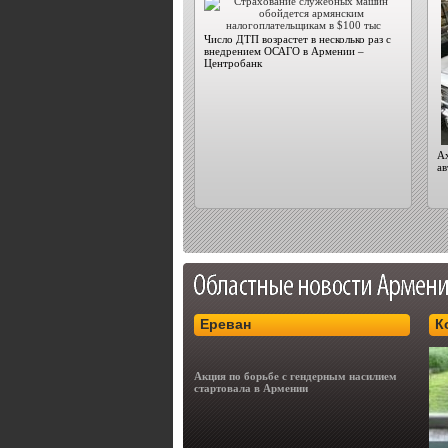
Число ДТП возрастет в несколько раз с
внедрением ОСАГО в Армении –
Центробанк
Ах
а
Ереван
К
Акция по борьбе с гендерным насилием
стартовала в Армении