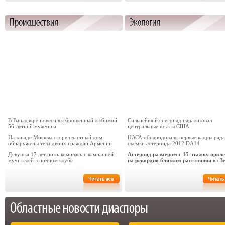
В Ванадзоре повесился брошенный любимой
Сильнейший снегопад парализовал
56-летний мужчина
центральные штаты США
На западе Москвы сгорел частный дом,
НАСА обнародовало первые кадры рад
обнаружены тела двоих граждан Армении
съемки астероида 2012 DA14
Девушка 17 лет познакомилась с компанией
Астероид размером с 15-этажку проле
мучителей в ночном клубе
на рекордно близком расстоянии от З