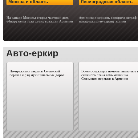
Москва и область
Ленинградская область
На западе Москвы сгорел частный дом,
Армянская церковь оспорила штраф 
обнаружены тела двоих граждан Армении
ненадлежащую охрану здания
Авто-еркир
По-прежнему закрыты Селимский
Военнослужащие помогли вызволить 
перевал и ряд муниципальных дорог
снежного плена семь машин на
Селимском перевале в Армении