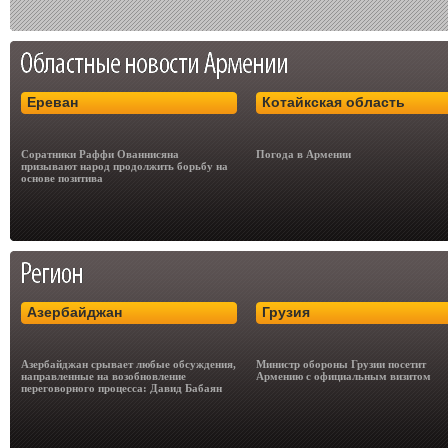
Ереван
Котайкская область
Соратники Раффи Ованнисяна
Погода в Армении
призывают народ продолжить борьбу на
основе позитива
Азербайджан
Грузия
Азербайджан срывает любые обсуждения,
Министр обороны Грузии посетит
направленные на возобновление
Армению с официальным визитом
переговорного процесса: Давид Бабаян