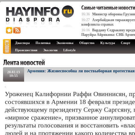
16:36
Министр обороны Грузии
16:27
Азербайджан тиражирует 
конфликта странах
16:16
Вардану Седракяну предъ
Паруйра Айрикяна: СНБ Арме
Диаспора
Политика
Экономика
Общество
Культура
Спорт
Происшествия
Экология
Lifestyle
Армения: Жизнеспособна ли поствыборная протестная
28.02.13
10:55
Уроженец Калифорнии Раффи Овиннисян, п
состоявшихся в Армении 18 февраля президе
действующему президенту Сержу Саргсяну, 
«мирное сражение», призванное аннулирова
результаты голосования и восстановить «вла
людей и на протяжении какого количества в