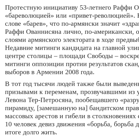
Протестную инициативу 53-летнего Раффи О
«бареволюцией» или «привет-революцией». 
слове «барев», что по-армянски значит «здра
Раффи Ованнисяна лично, по-американски, 
слоями армянского электората в ходе предв
Недавние митинги кандидата на главной ули
центре столицы – площади Свободы – воскр
митинги оппозиции протии результатов ска
выборов в Армении 2008 года.
В тот год тысячи людей также были выведе
призывами к переменам, прозвучавшими из у
Левона Тер-Петросяна, пообещавшего «разр
пирамиду, [замешанную на] бандитском прав
массовых арестов и гибели в столкновениях
10 человек девиз движения «борьба, борьба 
итоге долго жить.