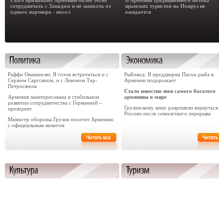
США призывают Армению более тесно
В Армении традиционного потока
сотрудничать с Западом и не зависеть от
иранских туристов на Новруз не
одного партнера - посол
ожидается
Раффи Ованнисян: Я готов встретиться и с
Рыбовод: В преддверии Пасхи рыба в
Сержем Саргсяном, и с Левоном Тер-
Армении подорожает
Петросяном
Стало известно имя самого богатого
Армения заинтересована в стабильном
армянина в мире
развитии сотрудничества с Германией –
Грузинскому вину разрешили вернуться
президент
Россию после семилетнего перерыва
Министр обороны Грузии посетит Армению
с официальным визитом