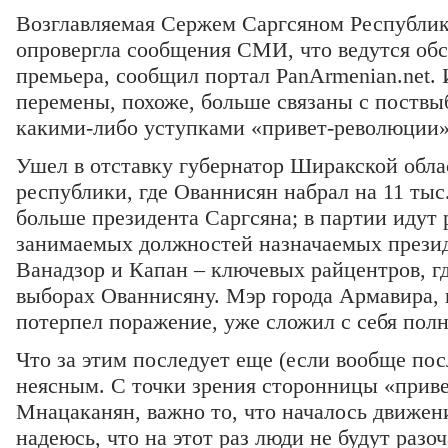
Возглавляемая Сержем Саргсяном Республи
опровергла сообщения СМИ, что ведутся об
премьера, сообщил портал PanArmenian.net.
перемены, похоже, больше связаны с поствы
какими-либо уступками «привет-революции»
Ушел в отставку губернатор Ширакской облас
республики, где Ованнисян набрал на 11 тыс
больше президента Саргсяна; в партии идут
занимаемых должностей назначаемых презид
Ванадзор и Капан – ключевых райцентров, г
выборах Ованнисяну. Мэр города Армавира, 
потерпел поражение, уже сложил с себя пол
Что за этим последует еще (если вообще пос
неясным. С точки зрения сторонницы «прив
Мнацаканян, важно то, что началось движени
надеюсь, что на этот раз люди не будут разо