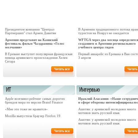
Президентом компании "Централ
В Армении традиционного потока иран
Партнершип" стал Армен Давитян
туристов на Новруз не ожидается
Армения представит на Каннский
WFTGA через два месяца определится
фестиваль фильм Чалдраняна «Голос
созданием в Армении регионального
молчания»
учебного центра гидов
В Ереване выступит популярная французская
Первый авиарейс из Еревана в Ван сост
певица армянского происхождения Хелен
3 апреля
Сегара
Apple возглавил рейтинг самых дорогих
Ираклий Аласания: «Наше сотруднич
брендов мира по версии Brand Finance
в сфере обороны интенсифицировало
«Мне это тоже не нравится»
Ашотян: у армянской молодежи много
мотивов знать русский язык
Mozilla выпустила браузер Firefox 19
Ашотян: у армянской молодежи много
мотивов знать русский язык