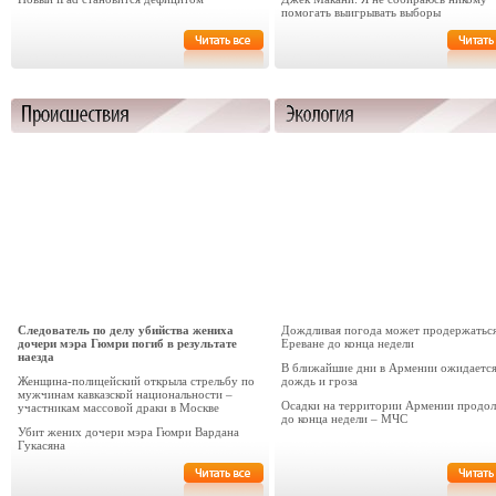
помогать выигрывать выборы
Следователь по делу убийства жениха
Дождливая погода может продержаться
дочери мэра Гюмри погиб в результате
Ереване до конца недели
наезда
В ближайшие дни в Армении ожидаетс
Женщина-полицейский открыла стрельбу по
дождь и гроза
мужчинам кавказской национальности –
Осадки на территории Армении продо
участникам массовой драки в Москве
до конца недели – МЧС
Убит жених дочери мэра Гюмри Вардана
Гукасяна