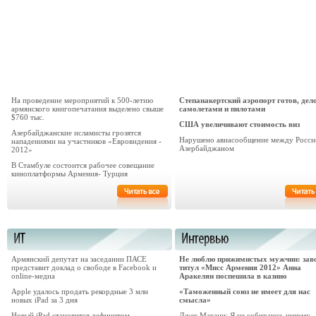
На проведение мероприятий к 500-летию
Степанакертский аэропорт готов, дело
армянского книгопечатания выделено свыше
самолетами и пилотами
$760 тыс.
США увеличивают стоимость виз
Азербайджанские исламисты грозятся
Нарушено авиасообщение между Росси
нападениями на участников «Евровидения -
Азербайджаном
2012»
В Стамбуле состоится рабочее совещание
киноплатформы Армения- Турция
Армянский депутат на заседании ПАСЕ
Не люблю прижимистых мужчин: зав
представит доклад о свободе в Facebook и
титул «Мисс Армения 2012» Анна
online-медиа
Аракелян поспешила в казино
Apple удалось продать рекордные 3 млн
«Таможенный союз не имеет для нас
новых iPad за 3 дня
смысла»
Новый iPad становится дефицитом
Джек Макани: Я не собираюсь никому