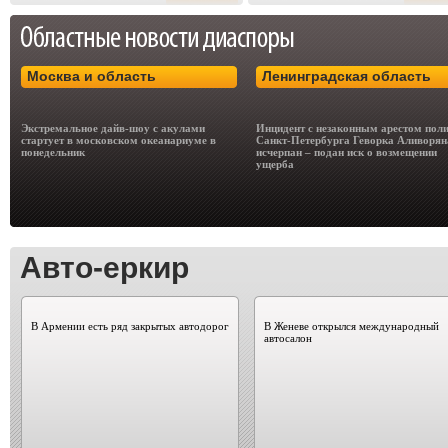
Москва и область
Ленинградская область
Экстремальное дайв-шоу с акулами
Инцидент с незаконным арестом пол
стартует в московском океанариуме в
Санкт-Петербурга Геворка Аливорян
понедельник
исчерпан – подан иск о возмещении
ущерба
Авто-еркир
В Армении есть ряд закрытых автодорог
В Женеве открылся международный
автосалон