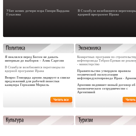
Убит жених дочери мэра Гюмри Вардана
В Стамбуле возобновятся переговор
Гукасяна
ядерной программе Ирана
Я поклялся перед Богом не давать
Конкретных программ по строительств
интервью до выборов – Алик Саргсян
нефтепровода Тебриз-Ереван не реализ
- министерство
В Стамбуле возобновятся переговоры по
ядерной программе Ирана
Правительство утвердило правила
технической эксплуатации
Вопрос Геноцида армян лидирует в списке
нефтепродуктопровода Иран - Армен
предложений для рабочей повестки
канцлера Германии Меркель
Армения подпишет новый договор об
экономическом сотрудничестве с
Аргентиной