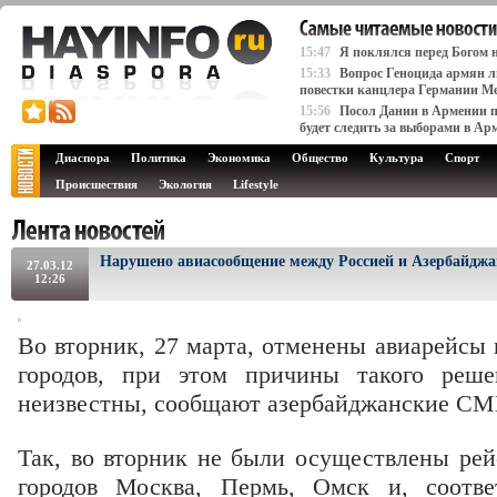
15:47
Я поклялся перед Богом 
15:33
Вопрос Геноцида армян л
повестки канцлера Германии М
15:56
Посол Дании в Армении п
будет следить за выборами в Ар
Диаспора
Политика
Экономика
Общество
Культура
Спорт
Происшествия
Экология
Lifestyle
Нарушено авиасообщение между Россией и Азербайдж
27.03.12
12:26
Во вторник, 27 марта, отменены авиарейсы 
городов, при этом причины такого реш
неизвестны, сообщают азербайджанские СМ
Так, во вторник не были осуществлены рей
городов Москва, Пермь, Омск и, соотве