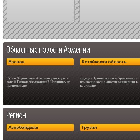
Ереван
Котайкская область
Рубен Айрапетян: А можно узнать, кто
Лидер «Процветающей Армении» не
такой Тигран Арзаканцян? Извините, не
исключил возможности вхождения в
припоминаю
коалицию
Азербайджан
Грузия