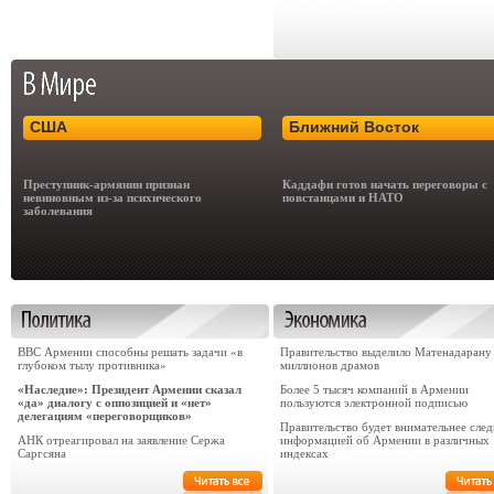
США
Ближний Восток
Преступник-армянин признан
Каддафи готов начать переговоры с
невиновным из-за психического
повстанцами и НАТО
заболевания
ВВС Армении способны решать задачи «в
Правительство выделило Матенадарану
глубоком тылу противника»
миллионов драмов
«Наследие»: Президент Армении сказал
Более 5 тысяч компаний в Армении
«да» диалогу с оппозицией и «нет»
пользуются электронной подписью
делегациям «переговорщиков»
Правительство будет внимательнее след
АНК отреагировал на заявление Сержа
информацией об Армении в различных
Саргсяна
индексах