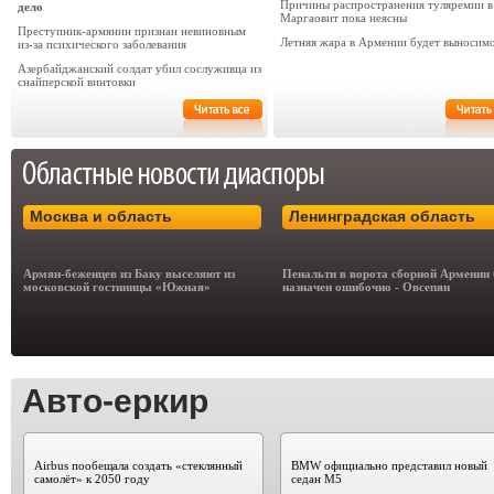
Причины распространения туляремии в
дело
Маргаовит пока неясны
Преступник-армянин признан невиновным
Летняя жара в Армении будет выносим
из-за психического заболевания
Азербайджанский солдат убил сослуживца из
снайперской винтовки
Москва и область
Ленинградская область
Армян-беженцев из Баку выселяют из
Пенальти в ворота сборной Армении
московской гостиницы «Южная»
назначен ошибочно - Овсепян
Авто-еркир
Airbus пообещала создать «стеклянный
BMW официально представил новый
самолёт» к 2050 году
седан M5