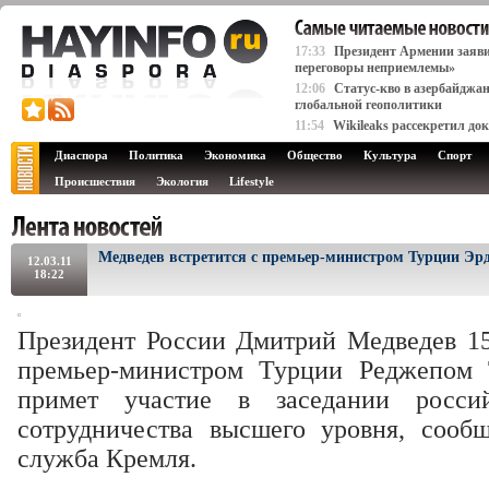
17:33
Президент Армении заяви
переговоры неприемлемы»
12:06
Статус-кво в азербайджа
глобальной геополитики
11:54
Wikileaks рассекретил д
Диаспора
Политика
Экономика
Общество
Культура
Спорт
Происшествия
Экология
Lifestyle
Медведев встретится с премьер-министром Турции Эр
12.03.11
18:22
Президент России Дмитрий Медведев 15-
премьер-министром Турции Реджепом
примет участие в заседании россий
сотрудничества высшего уровня, сооб
служба Кремля.