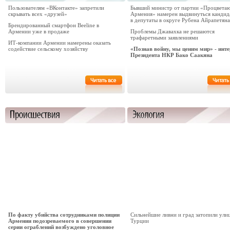
Пользователям «ВКонтакте» запретили
Бывший министр от партии «Процвета
скрывать всех «друзей»
Армения» намерен выдвинуться кандид
в депутаты в округе Рубена Айрапетяна
Брендированный смартфон Beeline в
Армении уже в продаже
Проблемы Джавахка не решаются
трафаретными заявлениями
ИТ-компании Армении намерены оказать
содействие сельскому хозяйству
«Познав войну, мы ценим мир» - инт
Президента НКР Бако Саакяна
По факту убийства сотрудниками полиции
Сильнейшие ливни и град затопили ули
Армении подозреваемого в совершении
Турции
серии ограблений возбуждено уголовное