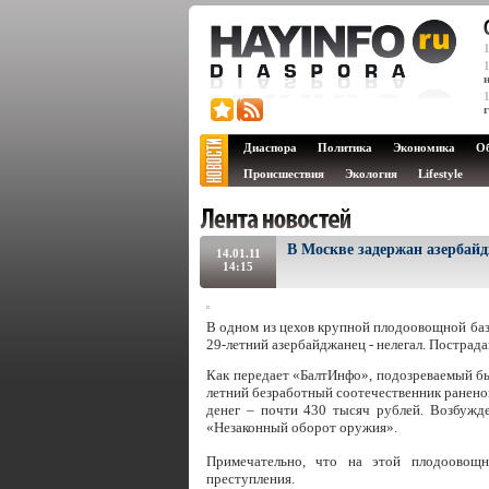
Диаспора
Политика
Экономика
О
Происшествия
Экология
Lifestyle
В Москве задержан азербай
14.01.11
14:15
В одном из цехов крупной плодоовощной баз
29-летний азербайджанец - нелегал. Пострада
Как передает «БалтИнфо», подозреваемый был
летний безработный соотечественник раненог
денег – почти 430 тысяч рублей. Возбужд
«Незаконный оборот оружия».
Примечательно, что на этой плодоовощ
преступления.