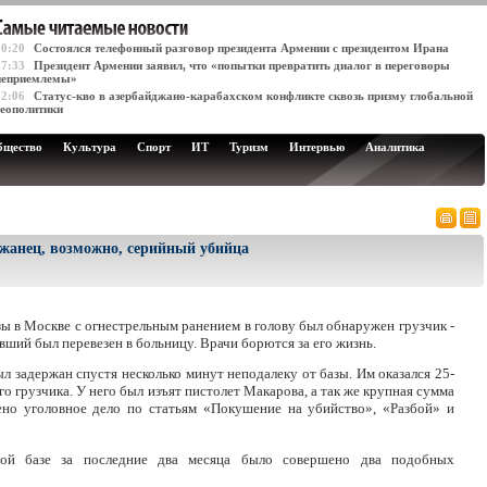
10:20
Состоялся телефонный разговор президента Армении с президентом Ирана
17:33
Президент Армении заявил, что «попытки превратить диалог в переговоры
неприемлемы»
12:06
Статус-кво в азербайджано-карабахском конфликте сквозь призму глобальной
геополитики
бщество
Культура
Спорт
ИТ
Туризм
Интервью
Аналитика
джанец, возможно, серийный убийца
ы в Москве с огнестрельным ранением в голову был обнаружен грузчик -
вший был перевезен в больницу. Врачи борются за его жизнь.
 задержан спустя несколько минут неподалеку от базы. Им оказался 25-
о грузчика. У него был изъят пистолет Макарова, а так же крупная сумма
ено уголовное дело по статьям «Покушение на убийство», «Разбой» и
ной базе за последние два месяца было совершено два подобных