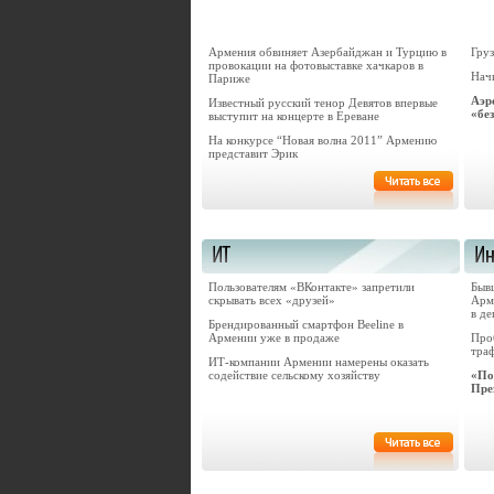
Армения обвиняет Азербайджан и Турцию в
Груз
провокации на фотовыставке хачкаров в
Нач
Париже
Аэр
Известный русский тенор Девятов впервые
«бе
выступит на концерте в Ереване
На конкурсе “Новая волна 2011” Армению
представит Эрик
Пользователям «ВКонтакте» запретили
Быв
скрывать всех «друзей»
Арм
в де
Брендированный смартфон Beeline в
Армении уже в продаже
Про
тра
ИТ-компании Армении намерены оказать
содействие сельскому хозяйству
«По
Пре