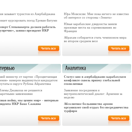
ия зазывает туристов из Азербайджана
Юра Мовсисян: Мне пока ничего не известно
об интересе со стороны «Зенита»
инает курсировать поезд Ереван-Батуми
Юные карабахские дзюдоисты заняли
опорт Степанакерта должен работать
призовые места на соревнованиях во
зупречно», заявил президент НКР
Франции
Абрахам собирается стать чемпионом мира
во втором среднем весе
ший министр от партии «Процветающая
Статус-кво в азербайджано-карабахском
ения» намерен выдвинуться кандидатом
конфликте сквозь призму глобальной
путаты в округе Рубена Айрапетяна
геополитики
блемы Джавахка не решаются
Заявление посредников и
фаретными заявлениями
внутриполитический диалог: Армения за
неделю
знав войну, мы ценим мир» - интервью
зидента НКР Бако Саакяна
Абсолютное большинство армян
организуют свой отдых без посредничества
турфирм