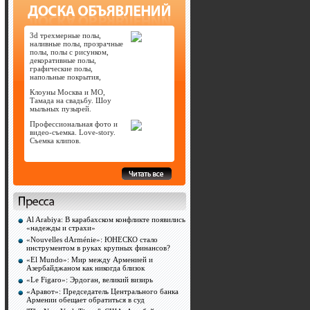
3d трехмерные полы,
наливные полы, прозрачные
полы, полы с рисунком,
декоративные полы,
графические полы,
напольные покрытия,
Клоуны Москва и МО,
Тамада на свадьбу. Шоу
мыльных пузырей.
Профессиональная фото и
видео-съемка. Love-story.
Съемка клипов.
Al Arabiya: В карабахском конфликте появились
«надежды и страхи»
«Nouvelles dArménie»: ЮНЕСКО стало
инструментом в руках крупных финансов?
«El Mundo»: Мир между Арменией и
Азербайджаном как никогда близок
«Le Figaro»: Эрдоган, великий визирь
«Аравот»: Председатель Центрального банка
Армении обещает обратиться в суд