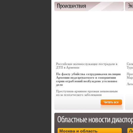
Российские военнослужащие пострадали в
Сил
ДТП в Армении
Тур
По факту убийства сотрудниками полиции
При
Армении подозреваемого в совершении
Мар
серии ограблений возбуждено уголовное
Лет
дело
Преступник-армянин признан невиновным
из-за психического заболевания
Москва и область
Л