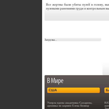
Все жертвы были убиты пулей в голову, вы
пулевыми ранениями груди и контрольным вы
Загрузка...
США
Б
Умерла вдова академика Сахарова,
НАТ
армянка по корням Елена Боннэр
жит
Ли