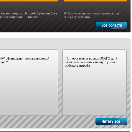
альти в ворота сборной Армении был
В Сочи снесли памятник армянскому
начен ошибочно - Овсепян
генералу Озаняну
MW официально представил новый
При отсутствии полиса ОСАГО до 1
едан M5
июля можно снять машину с учета и
избежать штрафа