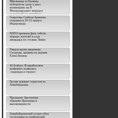
Школьница из Еревана
победитель сразу в двух
номинациях на II
Международноv конкурсt
сочинений на английском
языке
Секретарь Совбеза Армении
отправится 20-22 июня в
Нидерланды
НАТО признала факт гибели
мирных жителей в ходе
авиаудара по столице Ливии
Умерла вдова академика
Сахарова, армянка по корням
Елена Боннэр
Al Arabiya: В карабахском
конфликте появились
«надежды и страхи»
Грузия зазывает туристов из
Азербайджана
Президент Аргентины
обвиняет Британию в
высокомерности
Азербайджанский солдат убил
сослуживца из снайперской