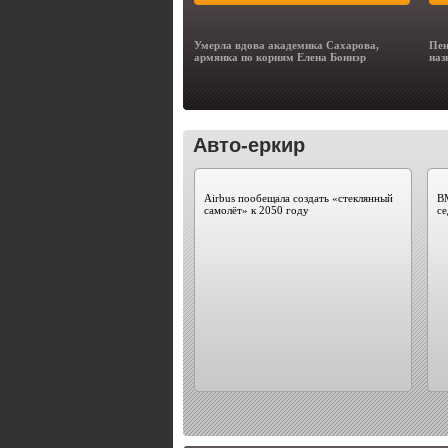
Умерла вдова академика Сахарова,
Пен
армянка по корням Елена Боннэр
наз
Авто-еркир
Airbus пообещала создать «стеклянный
B
самолёт» к 2050 году
с