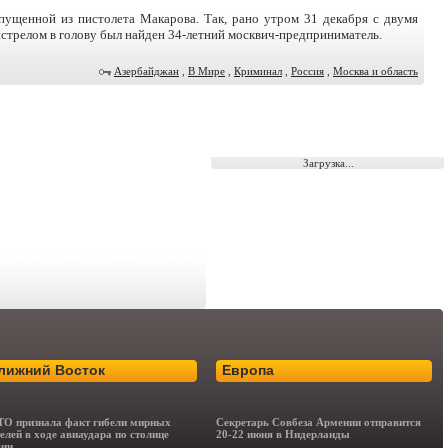
пущенной из пистолета Макарова. Так, рано утром 31 декабря с двумя
стрелом в голову был найден 34-летний москвич-предприниматель.
Азербайджан
,
В Мире
,
Криминал
,
Россия
,
Москва и область
Загрузка...
лижний Восток
Европа
О признала факт гибели мирных
Секретарь Совбеза Армении отправится
елей в ходе авиаудара по столице
20-22 июня в Нидерланды
вии