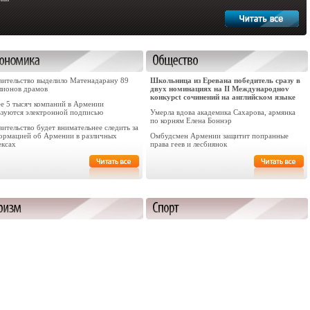
вительство выделило Матенадарану 89
Школьница из Еревана победитель сразу в
лионов драмов
двух номинациях на II Международноv
конкурсt сочинений на английском языке
ее 5 тысяч компаний в Армении
ьзуются электронной подписью
Умерла вдова академика Сахарова, армянка
по корням Елена Боннэр
ительство будет внимательнее следить за
ормацией об Армении в различных
Омбудсмен Армении защитит попранные
ексах
права геев и лесбиянок