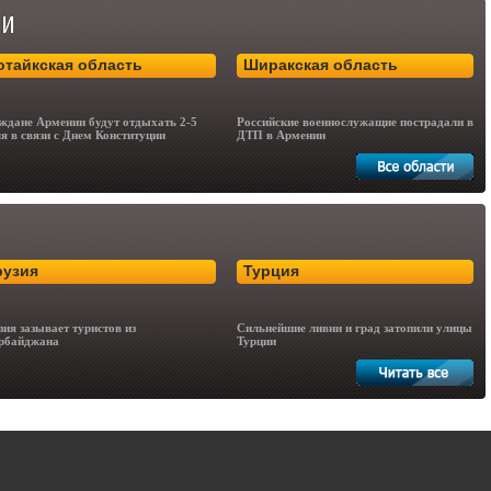
отайкская область
Ширакская область
ждане Армении будут отдыхать 2-5
Российские военнослужащие пострадали в
я в связи с Днем Конституции
ДТП в Армении
рузия
Турция
зия зазывает туристов из
Сильнейшие ливни и град затопили улицы
рбайджана
Турции