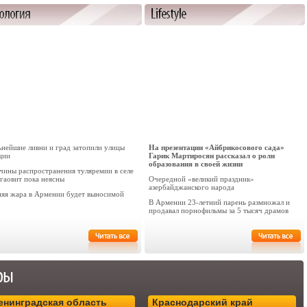
ьнейшие ливни и град затопили улицы
На презентации «Айбрикосового сада»
ции
Гарик Мартиросян рассказал о роли
образования в своей жизни
чины распространения туляремии в селе
гаовит пока неясны
Очередной «великий праздник»
азербайджанского народа
няя жара в Армении будет выносимой
В Армении 23-летний парень размножал и
продавал порнофильмы за 5 тысяч драмов
енинградская область
Краснодарский край