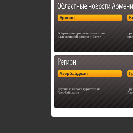
Ереван
К
В Армению прибыла делегация
Гра
палестинской партии «Фатх»
июл
Азербайджан
Г
Грузия зазывает туристов из
Гру
Азербайджана
Азе