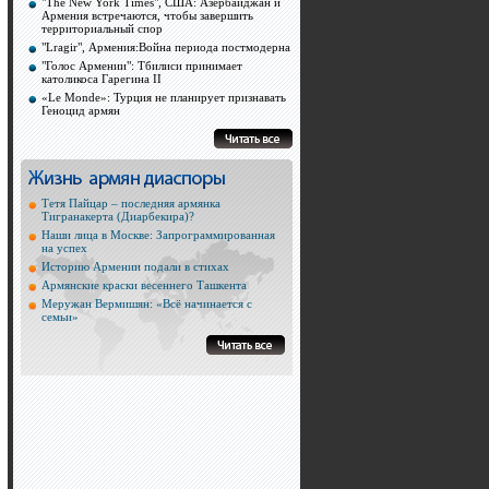
"The New York Times", США: Азербайджан и
Армения встречаются, чтобы завершить
территориальный спор
"Lragir", Армения:Война периода постмодерна
"Голос Армении": Тбилиси принимает
католикоса Гарегина II
«Le Monde»: Турция не планирует признавать
Геноцид армян
Тетя Пайцар – последняя армянка
Тигранакерта (Диарбекира)?
Наши лица в Москве: Запрограммированная
на успех
Историю Армении подали в стихах
Армянские краски весеннего Ташкента
Меружан Вермишян: «Всё начинается с
семьи»