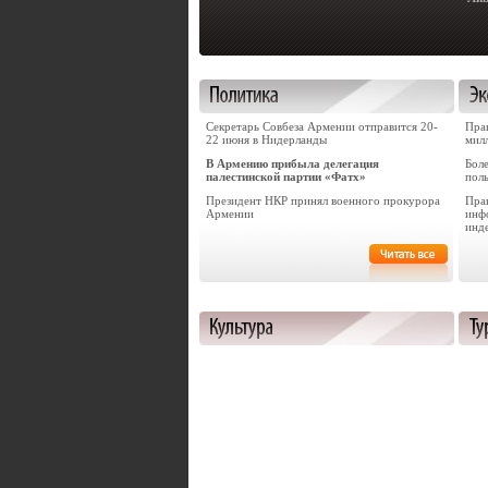
Секретарь Совбеза Армении отправится 20-
Пра
22 июня в Нидерланды
мил
В Армению прибыла делегация
Бол
палестинской партии «Фатх»
пол
Президент НКР принял военного прокурора
Прав
Армении
инф
инд