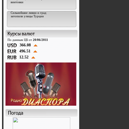
винтовки
Сильнейшие ливни и град
затопили улицы Турции
По данным ЦБ от
20/06/2011
366.08
496.51
12.52