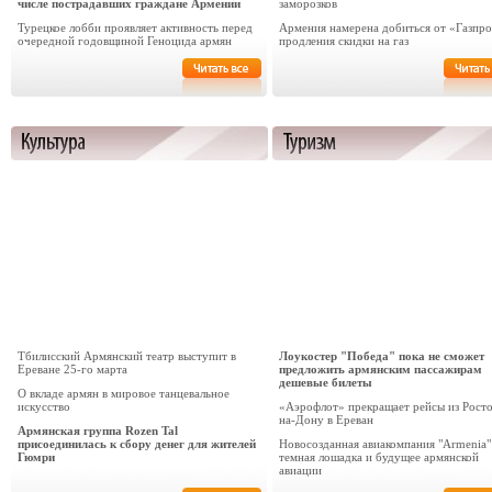
числе пострадавших граждане Армении
заморозков
Турецкое лобби проявляет активность перед
Армения намерена добиться от «Газпр
очередной годовщиной Геноцида армян
продления скидки на газ
Тбилисский Армянский театр выступит в
Лоукостер "Победа" пока не сможет
Ереване 25-го марта
предложить армянским пассажирам
дешевые билеты
О вкладе армян в мировое танцевальное
искусство
«Аэрофлот» прекращает рейсы из Росто
на-Дону в Ереван
Армянская группа Rozen Tal
присоединилась к сбору денег для жителей
Новосозданная авиакомпания "Armenia"
Гюмри
темная лошадка и будущее армянской
авиации