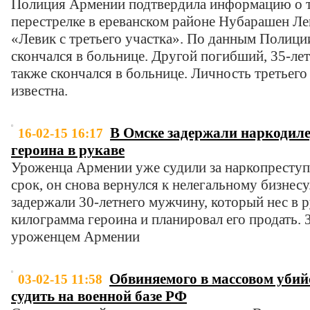
Полиция Армении подтвердила информацию о то
перестрелке в ереванском районе Нубарашен Ле
«Левик с третьего участка». По данным Полици
скончался в больнице. Другой погибший, 35-ле
также скончался в больнице. Личность третьего
известна.
В Омске задержали наркодил
16-02-15 16:17
героина в рукаве
Уроженца Армении уже судили за наркопреступл
срок, он снова вернулся к нелегальному бизнес
задержали 30-летнего мужчину, который нес в р
килограмма героина и планировал его продать.
уроженцем Армении
Обвиняемого в массовом убий
03-02-15 11:58
судить на военной базе РФ