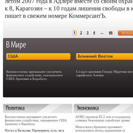
летом 2007 года в Адлере вместе со своим охр
к 8, Карагозян – к 10 годам лишения свободы в
пишет в свежем номере КоммерсантЪ.
1
2
3
4
...
66
США
Ближний Восток
Конгрессмены призывают увеличить
Солдат-армянин Геворк Мкртчян пог
финансовое содействие, оказываемое
сирийском Алеппо
США Армении и Карабаху
Конгрессмены призывают увеличить
AGBU перевела $3.2 млн в поддержку
финансовое содействие, оказываемое США
ставших беженцами сирийских армян
Армении и Карабаху
Минсельхоз Армении призывает
Посол в Бельгии: Проверяем, есть ли в
использовать метод задымления от