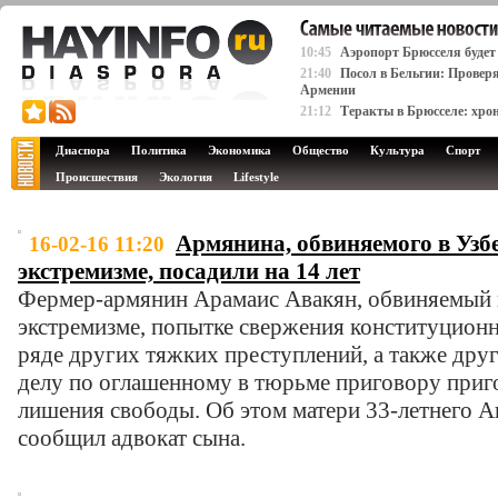
10:45
Аэропорт Брюсселя будет
21:40
Посол в Бельгии: Проверя
Армении
21:12
Теракты в Брюсселе: хро
Диаспора
Политика
Экономика
Общество
Культура
Спорт
Происшествия
Экология
Lifestyle
Армянина, обвиняемого в Узб
16-02-16 11:20
экстремизме, посадили на 14 лет
Фермер-армянин Арамаис Авакян, обвиняемый в
экстремизме, попытке свержения конституционн
ряде других тяжких преступлений, а также дру
делу по оглашенному в тюрьме приговору приг
лишения свободы. Об этом матери 33-летнего 
сообщил адвокат сына.