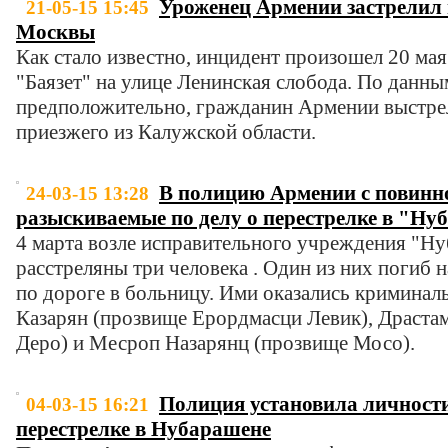
Уроженец Армении застрелил 
21-05-15 15:45
Москвы
Как стало известно, инцидент произошел 20 мая
"Баязет" на улице Ленинская слобода. По данны
предположительно, гражданин Армении выстрел
приезжего из Калужской области.
В полицию Армении с повинн
24-03-15 13:28
разыскиваемые по делу о перестрелке в "Ну
4 марта возле исправительного учреждения "Н
расстреляны три человека . Один из них погиб н
по дороге в больницу. Ими оказались криминал
Казарян (прозвище Ерордмасци Левик), Драста
Деро) и Месроп Назарянц (прозвище Мосо).
Полиция установила личности
04-03-15 16:21
перестрелке в Нубарашене