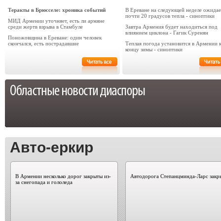
Теракты в Брюсселе: хроника событий
В Ереване на следующей неделе ожидае
почти 20 градусов тепла - синоптики
МИД Армении уточняет, есть ли армяне
среди жертв взрыва в Стамбуле
Завтра Армения будет находиться под
влиянием циклона - Гагик Суренян
Поножовщина в Ереване: один человек
скончался, есть пострадавшие
Теплая погода установится в Армении 
концу зимы - синоптики
Авто-еркир
В Армении несколько дорог закрыты из-
Автодорога Степанцминда-Ларс закр
за снегопада и гололеда