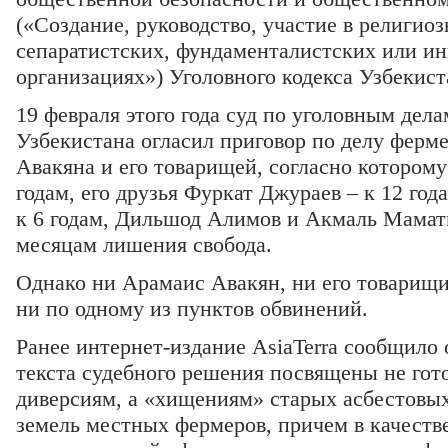
(«Создание, руководство, участие в религио
сепаратистских, фундаменталистских или и
организациях») Уголовного кодекса Узбекист
19 февраля этого года суд по уголовным дел
Узбекистана огласил приговор по делу ферм
Авакяна и его товарищей, согласно которому
годам, его друзья Фуркат Джураев – к 12 год
к 6 годам, Дильшод Алимов и Акмаль Маматм
месяцам лишения свобода.
Однако ни Арамаис Авакян, ни его товарищи
ни по одному из пунктов обвинений.
Ранее интернет-издание AsiaTerra сообщило о
текста судебного решения посвящены не гот
диверсиям, а «хищениям» старых асбестовых
земель местных фермеров, причем в качестве