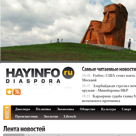
10:48
Forbes: США стоит взять
Москвой
10:37
Азербайджан стрелял ноч
оружия - Минобороны НКР
10:11
Карьерная судьба главы 
возможного преемника
Диаспора
Политика
Экономика
Общество
Культура
Спорт
Происшествия
Экология
Lifestyle