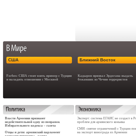
США
Ближний Восток
Forbes: США стоит взять пример с Турции
Кадыров призвал Эрдогана выдать
и наладить отношения с Москвой
бежавших из Чечни террористов
Власти Армении признают
Эксперт: система ЕГАИС не создаст в Р
недействительной одну из поправок
проблем для армянского коньяка
Избирательного кодекса – газета
СМИ: снятие ограничений с Турции по
Отцы и дети: армянский парламент
на экспорт винограда из Армении
ожидают перемены - газета