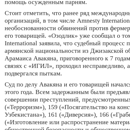
помощь осужденным парням.
Стоит отметить, что ранее ряд международ
организаций, в том числе Amnesty Internatio
необоснованности обвинений против фермер
его товарищей. «Озодлик» уже сообщал о то
International заявила, что судебный процесс 
армянской национальности из Джизакской о
Арамаиса Авакяна, приговоренного к 7 года
связях с «ИГИЛ», проходил несправедливо, а
подвергался пыткам.
Суд по делу Авакяна и его товарищей началс
этого года. Всем задержанным были предъяв
совершении преступлений, предусмотренных
(«Терроризм»), 159 («Посягательство на ко
Узбекистана»), 161 («Диверсия»), 166 («Граб
(«Изготовление или распространение матери
общественной безопасности и общественному