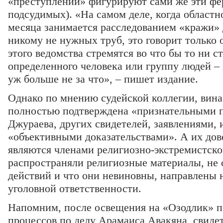
«преступлений» фигурируют сами же эти фе
подсудимых). «На самом деле, когда област
месяца занимается расследованием «кражи»
никому не нужных труб, это говорит только 
этого ведомства стремятся во что бы то ни с
определенного человека или группу людей – х
уж больше не за что», – пишет издание.
Однако по мнению судейской коллегии, вина
полностью подтверждена «признательными 
Джураева, других свидетелей, заявлениями,
«объективными доказательствами». А их дово
являются членами религиозно-экстремистског
распространяли религиозные материалы, не
действий и что они невиновны, направлены н
уголовной ответственности.
Напомним, после освещения на «Озодлик» п
процессов по делу Арамаиса Авакяна, свиде