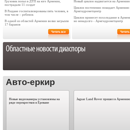
Грузовик попал в ДТП на юге Армении,
Новый циклон надвигается на Армению
пострадали 11 солдат
Циклон постепенно покидает Армению
В Раздане госпитализированы пять человек, в
Армгидрометцентр
том числе – ребенок
Циклон принесет похолодание в Армен
В одной из областей Армении волки загрызли
но ненадолго - Армгидрометцентр
17 баранов
Авто-еркир
Новые видеокамеры установлены на
Jaguar Land Rover пришел в Армению
ряде перекрестков в Ереване