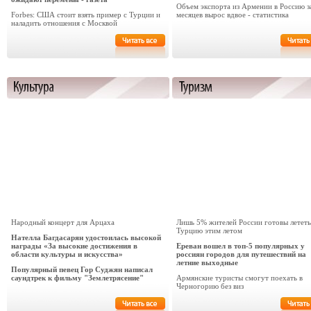
Объем экспорта из Армении в Россию з
Forbes: США стоит взять пример с Турции и
месяцев вырос вдвое - статистика
наладить отношения с Москвой
Народный концерт для Арцаха
Лишь 5% жителей России готовы лететь
Турцию этим летом
Нателла Багдасарян удостоилась высокой
награды «За высокие достижения в
Ереван вошел в топ-5 популярных у
области культуры и искусства»
россиян городов для путешествий на
летние выходные
Популярный певец Гор Суджян написал
саундтрек к фильму "Землетрясение"
Армянские туристы смогут поехать в
Черногорию без виз