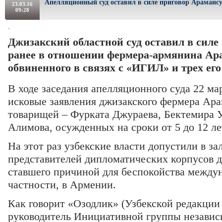
Апелляционный суд оставил в силе приговор Арамаис
23.03.16
09:28
Д
жизакский областной суд оставил в сил
ранее в отношении фермера-армянина Ар
обвиненного в связях с «ИГИЛ» и трех ег
В ходе заседания апелляционного суда 22 м
исковые заявления джизакского фермера Ара
товарищей – Фурката Джураева, Бектемира 
Алимова, осужденных на сроки от 5 до 12 ле
На этот раз узбекские власти допустили в за
представителей дипломатических корпусов д
ставшего причиной для беспокойства междун
частности, в Армении.
Как говорит «Озодлик» (Узбекской редакции
руководитель Инициативной группы незави