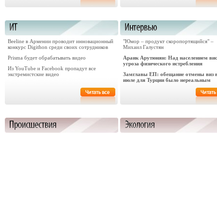
Beeline в Армении проводит инновационный
"Юмор – продукт скоропортящийся" –
конкурс Digithon среди своих сотрудников
Михаил Галустян
Prisma будет обрабатывать видео
Араик Арутюнян: Над населением ви
угроза физического истребления
Из YouTube и Facebook пропадут все
экстремистские видео
Замглавы ЕП: обещание отмены виз 
июле для Турции было нереальным