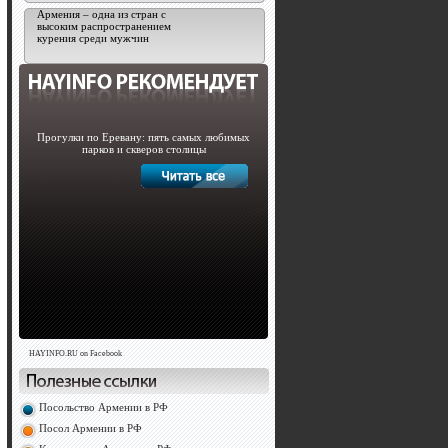
Армения – одна из стран с
высоким распространением
курения среди мужчин
Прогулки по Еревану: пять самых любимых
парков и скверов столицы
HAYINFO.RU on Facebook
Посольство Армении в РФ
Посол Армении в РФ