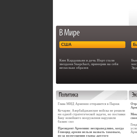
США
Б
Ким Кардашьян и дочь Норт стали
Быв
звездами Snapchart, примерив на себя
мес
несколько образов
Эрд
Глава МИД Армении отправится в Париж
Отр
Арм
Кочарян: Азербайджанские войска не решили
ни одной стратегической задачи, но поставки
Мек
Баку новейшего вооружения нарушили
сво
баланс сил
Ген
Президент Армении: несправедливо, когда
усло
Геноцид армян нельзя назвать таковым,
Арм
из-за возмущения главы другого