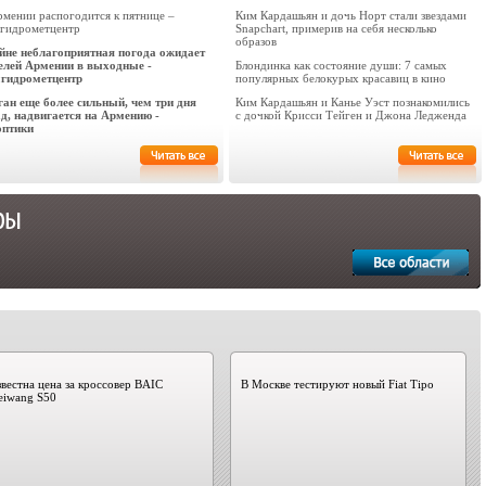
рмении распогодится к пятнице –
Ким Кардашьян и дочь Норт стали звездами
гидрометцентр
Snapchart, примерив на себя несколько
образов
йне неблагоприятная погода ожидает
елей Армении в выходные -
Блондинка как состояние души: 7 самых
гидрометцентр
популярных белокурых красавиц в кино
ган еще более сильный, чем три дня
Ким Кардашьян и Канье Уэст познакомились
ад, надвигается на Армению -
с дочкой Крисси Тейген и Джона Ледженда
оптики
вестна цена за кроссовер BAIC
В Москве тестируют новый Fiat Tipo
eiwang S50