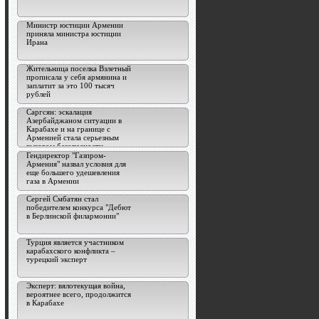
Министр юстиции Армении
приняла министра юстиции
Ирана
Жительница поселка Взлетный
прописала у себя армянина и
заплатит за это 100 тысяч
рублей
Саргсян: эскалация
Азербайджаном ситуации в
Карабахе и на границе с
Арменией стала серьезным
вызовом безопасности
пространства ЕАЭС
Гендиректор "Газпром-
Армения" назвал условия для
еще большего удешевления
газа в Армении
Сергей Смбатян стал
победителем конкурса "Дебют
в Берлинской филармонии"
Турция является участником
карабахского конфликта –
турецкий эксперт
Эксперт: вялотекущая война,
вероятнее всего, продолжится
в Карабахе