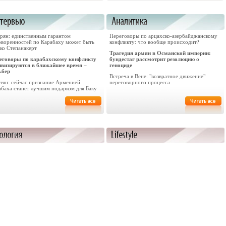
арян: единственным гарантом
Переговоры по арцахско-азербайджанскому
оворенностей по Карабаху может быть
конфликту: что вообще происходит?
ко Степанакерт
Трагедия армян в Османской империи:
еговоры по карабахскому конфликту
бундестаг рассмотрит резолюцию о
ивизируются в ближайшее время –
геноциде
ьбер
Встреча в Вене: "возвратное движение"
стян: сейчас признание Арменией
переговорного процесса
абаха станет лучшим подарком для Баку