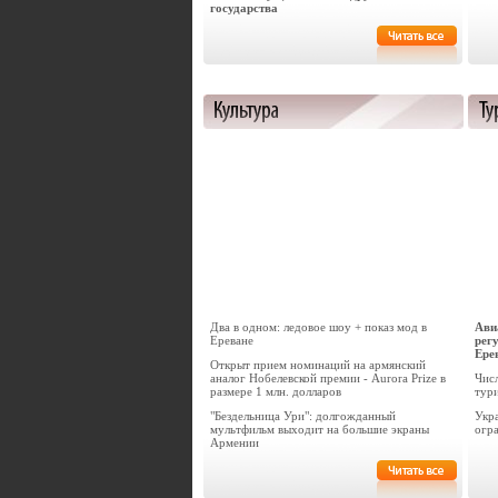
государства
Два в одном: ледовое шоу + показ мод в
Ави
Ереване
рег
Ере
Открыт прием номинаций на армянский
аналог Нобелевской премии - Aurora Prize в
Чис
размере 1 млн. долларов
тури
"Бездельница Ури": долгожданный
Укр
мультфильм выходит на большие экраны
огр
Армении