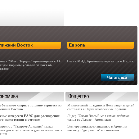
лижний Восток
Европа
шая “Мисс Турции” приговорена к 14
Глава МИД Армении отправится в Париж
яцам тюрьмы условно за пост об
огане
аботанное ядерное топливо вернется из
Музыкальный праздник в День защиты детей
ении в Россию
состоялся в Парке влюбленных Еревана
сике интересен ЕАЭС для расширения
Лидер "Океан Эльзы": моя самая любимая
его присутствия в регионе
улица во Львове - Армянская
директор "Газпром-Армения" назвал
Эксперт призывает внедрить в Армении
вия для еще большего удешевления газа в
институт "дворового" воспитателя
ении