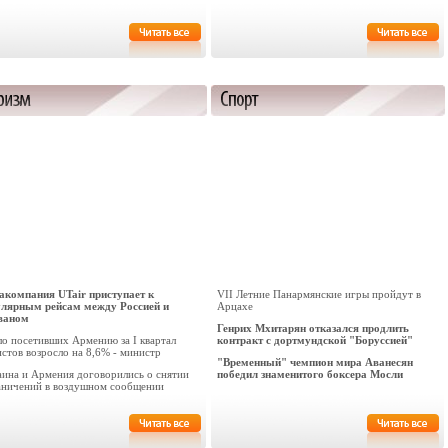
акомпания UTair приступает к
VII Летние Панармянские игры пройдут в
улярным рейсам между Россией и
Арцахе
ваном
Генрих Мхитарян отказался продлить
ло посетивших Армению за I квартал
контракт с дортмундской "Боруссией"
стов возросло на 8,6% - министр
"Временный" чемпион мира Аванесян
аина и Армения договорились о снятии
победил знаменитого боксера Мосли
аничений в воздушном сообщении