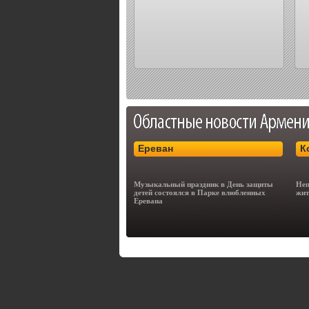
Ереван
К
Музыкальный праздник в День защиты
Неп
детей состоялся в Парке влюбленных
жит
Еревана