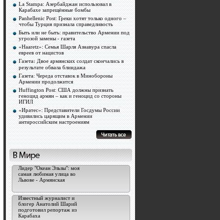
La Stampa: Азербайджан использовал в
Карабахе запрещённые бомбы
Panhellenic Post: Греки хотят только одного –
чтобы Турция признала справедливость
Быть или не быть: правительство Армении под
угрозой замены - газета
«Haaretz»: Семья Шарля Азнавура спасла
евреев от нацистов
Газета։ Двое армянских солдат скончались в
результате обвала блиндажа
Газета: Череда отставок в Минобороны
Армении продолжится
Huffington Post: США должны признать
геноцид армян – как и геноцид со стороны
ИГИЛ
«Иратес»: Представители Госдумы России
удивились царящим в Армении
антироссийским настроениям
Лидер "Океан Эльзы": моя
самая любимая улица во
Львове - Армянская
Известный журналист и
блогер Анатолий Шарий
подготовил репортаж из
Карабаха