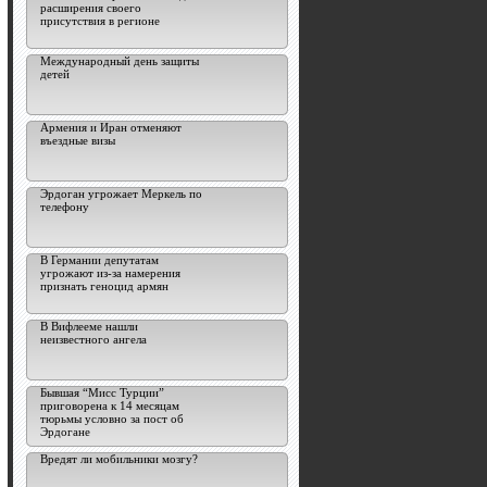
расширения своего
присутствия в регионе
Международный день защиты
детей
Армения и Иран отменяют
въездные визы
Эрдоган угрожает Меркель по
телефону
В Германии депутатам
угрожают из-за намерения
признать геноцид армян
В Вифлееме нашли
неизвестного ангела
Бывшая “Мисс Турции”
приговорена к 14 месяцам
тюрьмы условно за пост об
Эрдогане
Вредят ли мобильники мозгу?