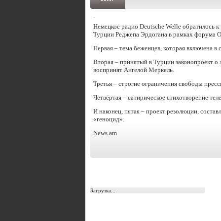
Немецкое радио Deutsche Welle обратилось 
Турции Реджепа Эрдогана в рамках форума О
Первая – тема беженцев, которая включена в 
Вторая – принятый в Турции законопроект о
воспринят Ангелой Меркель.
Третья – строгие ограничения свободы пресс
Четвёртая – сатирическое стихотворение тел
И наконец, пятая – проект резолюции, состав
«геноцид».
News.am
Загрузка...