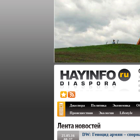
Диаспора
Политика
Экономика
О
Происшествия
Экология
Lifestyle
DW: Геноцид армян – спорн
25.05.16
08:37