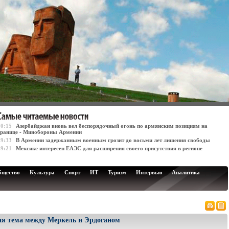
10:15
Азербайджан вновь вел беспорядочный огонь по армянским позициям на
границе - Минобороны Армении
09:33
В Армении задержанным военным грозит до восьми лет лишения свободы
09:21
Мексике интересен ЕАЭС для расширения своего присутствия в регионе
бщество
Культура
Спорт
ИТ
Туризм
Интервью
Аналитика
ая тема между Меркель и Эрдоганом