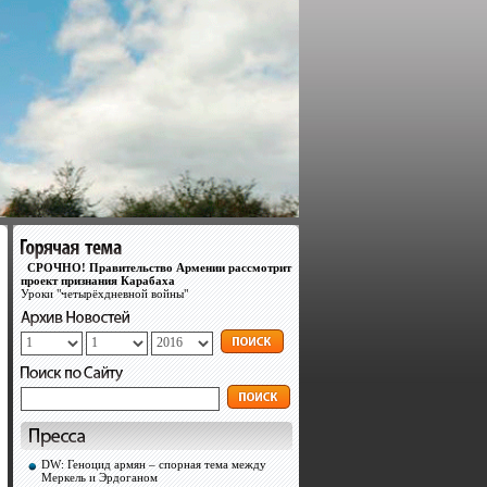
СРОЧНО! Правительство Армении рассмотрит
проект признания Карабаха
Уроки "четырёхдневной войны"
DW: Геноцид армян – спорная тема между
Меркель и Эрдоганом