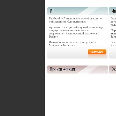
Facebook в Армении впервые обогнала по
Бек
популярности Одноклассники
дог
толь
Армения стала третьей страной в мире, где
запущена фиксированная сеть по
Пер
современной беспроводной технологии –
акт
Beeline
Зал
Неизвестные взомали страницу Иветы
Гал
Мукучян в Instagram
Кар