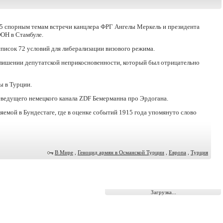
к 5 спорным темам встречи канцлера ФРГ Ангелы Меркель и президента
ОН в Стамбуле.
список 72 условий для либерализации визового режима.
 лишении депутатской неприкосновенности, который был отрицательно
ы в Турции.
еведущего немецкого канала ZDF Бемерманна про Эрдогана.
ляемой в Бундестаге, где в оценке событий 1915 года упомянуто слово
В Мире
,
Геноцид армян в Османской Турции
,
Европа
,
Турция
Загрузка...