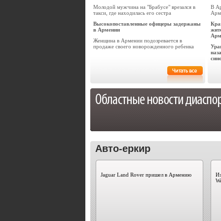
Молодой мужчина на "Брабусе" врезался в
В А
такси, где находилась его сестра
Арм
Высокопоставленные офицеры задержаны
Кра
в Армении
жит
Арм
Женщина в Армении подозревается в
продаже своего новорожденного ребенка
Ура
наз
син
Авто-еркир
Jaguar Land Rover пришел в Армению
Из
W