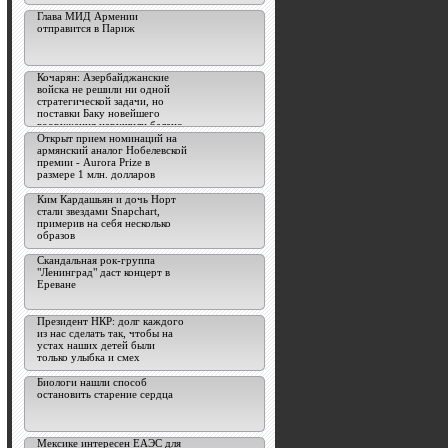
Глава МИД Армении
отправится в Париж
Кочарян: Азербайджанские
войска не решили ни одной
стратегической задачи, но
поставки Баку новейшего
вооружения нарушили баланс
сил
Открыт прием номинаций на
армянский аналог Нобелевской
премии - Aurora Prize в
размере 1 млн. долларов
Ким Кардашьян и дочь Норт
стали звездами Snapchart,
примерив на себя несколько
образов
Скандальная рок-группа
"Ленинград" даст концерт в
Ереване
Президент НКР: долг каждого
из нас сделать так, чтобы на
устах наших детей были
только улыбка и смех
Биологи нашли способ
остановить старение сердца
Мексике интересен ЕАЭС для