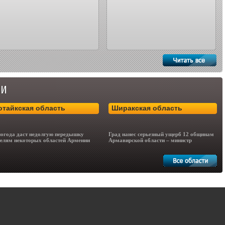
отайкская область
Ширакская область
огода даст недолгую передышку
Град нанес серьезный ущерб 12 общинам
елям некоторых областей Армении
Армавирской области – министр