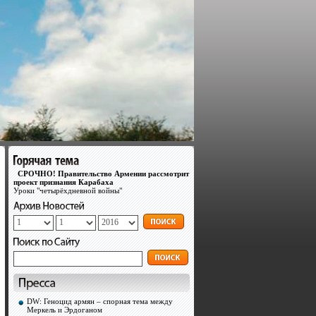
СРОЧНО! Правительство Армении рассмотрит
проект признания Карабаха
Уроки "четырёхдневной войны"
DW: Геноцид армян – спорная тема между
Меркель и Эрдоганом