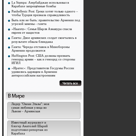
La Stampa: Азербайджан использовал в
Карабахе запрещённые бомбы
Panhellenic Post: Греки хотят только одного –
чтобы Турция признала справедливость
Быть или не быть: правительство Армении под
угрозой замены - газета
«Haaretz»: Семья Шарля Азнавура спасла
евреев от нацистов
Газета։ Двое армянских солдат скончались в
результате обвала блиндажа
Газета: Череда отставок в Минобороны
Армении продолжится
Huffington Post: США должны признать
геноцид армян – как и геноцид со стороны
ИГИЛ
«Иратес»: Представители Госдумы России
удивились царящим в Армении
антироссийским настроениям
Лидер "Океан Эльзы": моя
самая любимая улица во
Львове - Армянская
Известный журналист и
блогер Анатолий Шарий
подготовил репортаж из
Карабаха