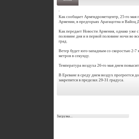
Как сообщает Армгидрометцентр, 25-го мая п
Армении, в предгорьях Арагацотна и Вайоц Д
Как передает Новости Армения, однако уже с
половине дня и в первой половине ночи во в
град.
Ветер будет юго-западным со скоростью 2-7 м
метров в секунду.
Температура воздуха 26-го мая днем повыситс
В Ереване в среду днем воздух прогреется д
закрепится в пределах 29-31 градуса.
Загрузка...