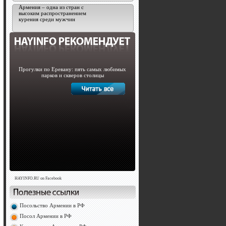
Армения – одна из стран с
высоким распространением
курения среди мужчин
Прогулки по Еревану: пять самых любимых
парков и скверов столицы
HAYINFO.RU on Facebook
Посольство Армении в РФ
Посол Армении в РФ