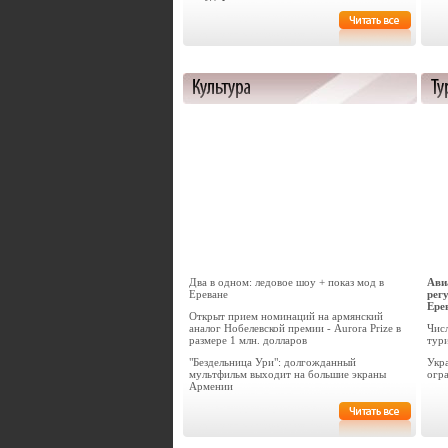
Два в одном: ледовое шоу + показ мод в
Ави
Ереване
рег
Ере
Открыт прием номинаций на армянский
аналог Нобелевской премии - Aurora Prize в
Чис
размере 1 млн. долларов
тури
"Бездельница Ури": долгожданный
Укр
мультфильм выходит на большие экраны
огр
Армении