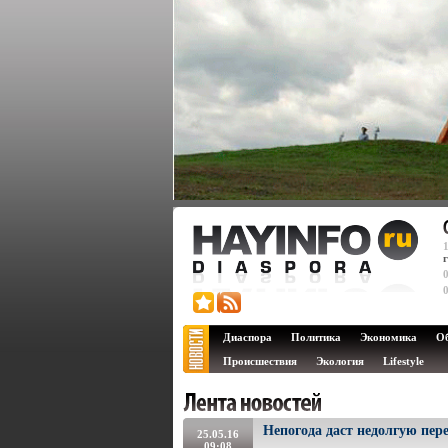
Диаспора
Политика
Экономика
О
Происшествия
Экология
Lifestyle
Непогода даст недолгую пе
25.05.16
09:08