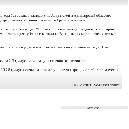
огода без осадков ожидается в Араратской и Армавирской областях
озра, в долинах Сюника, а также в Ереване и Арцахе.
 четверга и вплоть до 29-го мая грозовые дожди ожидаются во второй
сех областях республики и в столице. В отдельных местностях возможен
етров в секунду, во время грозы возможно усиление ветра до 15-20
я на 2-3 градуса, а затем существенно не изменится.
о 26-28 градусов тепла, а в последующие четыре дня столбик термометра
Армения
,
Котайкская область
Загрузка...