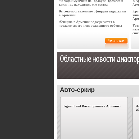
Молодой мужчина на "Брабусе" врезался в
В А
такси, где находилась его сестра
Арм
Высокопоставленные офицеры задержаны
Кра
в Армении
жит
Арм
Женщина в Армении подозревается в
продаже своего новорожденного ребенка
Ура
наз
син
Авто-еркир
Jaguar Land Rover пришел в Армению
Из
W