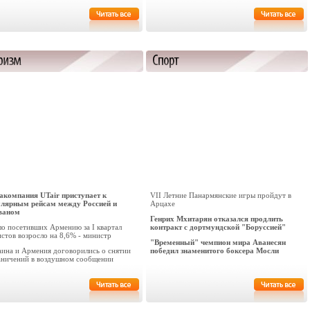
акомпания UTair приступает к
VII Летние Панармянские игры пройдут в
улярным рейсам между Россией и
Арцахе
ваном
Генрих Мхитарян отказался продлить
ло посетивших Армению за I квартал
контракт с дортмундской "Боруссией"
стов возросло на 8,6% - министр
"Временный" чемпион мира Аванесян
аина и Армения договорились о снятии
победил знаменитого боксера Мосли
аничений в воздушном сообщении