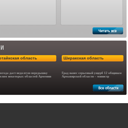
отайкская область
Ширакская область
огода даст недолгую передышку
Град нанес серьезный ущерб 12 общинам
елям некоторых областей Армении
Армавирской области – министр