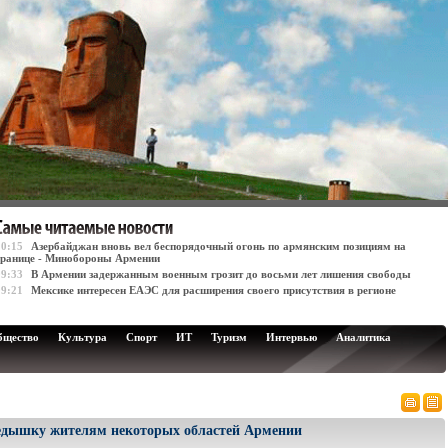
10:15
Азербайджан вновь вел беспорядочный огонь по армянским позициям на
границе - Минобороны Армении
09:33
В Армении задержанным военным грозит до восьми лет лишения свободы
09:21
Мексике интересен ЕАЭС для расширения своего присутствия в регионе
бщество
Культура
Спорт
ИТ
Туризм
Интервью
Аналитика
редышку жителям некоторых областей Армении