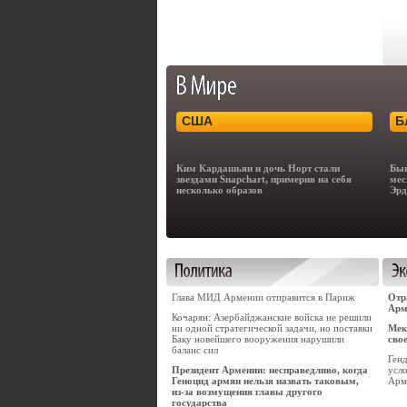
США
Б
Ким Кардашьян и дочь Норт стали
Быв
звездами Snapchart, примерив на себя
мес
несколько образов
Эрд
Глава МИД Армении отправится в Париж
Отр
Арм
Кочарян: Азербайджанские войска не решили
ни одной стратегической задачи, но поставки
Мек
Баку новейшего вооружения нарушили
сво
баланс сил
Ген
Президент Армении: несправедливо, когда
усло
Геноцид армян нельзя назвать таковым,
Арм
из-за возмущения главы другого
государства