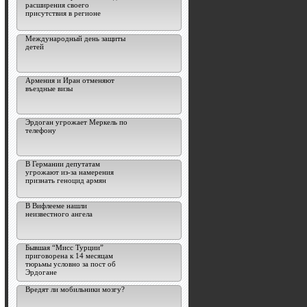
расширения своего
присутствия в регионе
Международный день защиты
детей
Армения и Иран отменяют
въездные визы
Эрдоган угрожает Меркель по
телефону
В Германии депутатам
угрожают из-за намерения
признать геноцид армян
В Вифлееме нашли
неизвестного ангела
Бывшая “Мисс Турции”
приговорена к 14 месяцам
тюрьмы условно за пост об
Эрдогане
Вредят ли мобильники мозгу?