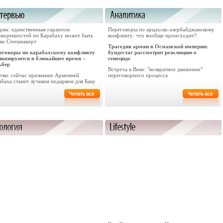
арян: единственным гарантом
Переговоры по арцахско-азербайджанскому
оворенностей по Карабаху может быть
конфликту: что вообще происходит?
ко Степанакерт
Трагедия армян в Османской империи:
еговоры по карабахскому конфликту
бундестаг рассмотрит резолюцию о
ивизируются в ближайшее время –
геноциде
ьбер
Встреча в Вене: "возвратное движение"
стян: сейчас признание Арменией
переговорного процесса
абаха станет лучшим подарком для Баку