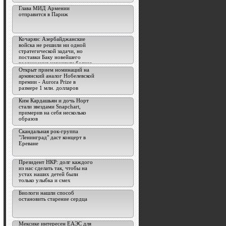
Глава МИД Армении
отправится в Париж
Кочарян: Азербайджанские
войска не решили ни одной
стратегической задачи, но
поставки Баку новейшего
вооружения нарушили баланс
сил
Открыт прием номинаций на
армянский аналог Нобелевской
премии - Aurora Prize в
размере 1 млн. долларов
Ким Кардашьян и дочь Норт
стали звездами Snapchart,
примерив на себя несколько
образов
Скандальная рок-группа
"Ленинград" даст концерт в
Ереване
Президент НКР: долг каждого
из нас сделать так, чтобы на
устах наших детей были
только улыбка и смех
Биологи нашли способ
остановить старение сердца
Мексике интересен ЕАЭС для