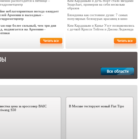
рмении распогодится к пятнице –
Ким Кардашьян и дочь Норт стали звездами
гидрометцентр
Snapchart, примерив на себя несколько
образов
йне неблагоприятная погода ожидает
елей Армении в выходные -
Блондинка как состояние души: 7 самых
гидрометцентр
популярных белокурых красавиц в кино
ган еще более сильный, чем три дня
Ким Кардашьян и Канье Уэст познакомились
ад, надвигается на Армению -
с дочкой Крисси Тейген и Джона Ледженда
оптики
вестна цена за кроссовер BAIC
В Москве тестируют новый Fiat Tipo
eiwang S50