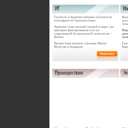
Facebook в Армении впервые обогнала по
Бек
популярности Одноклассники
дог
толь
Армения стала третьей страной в мире, где
запущена фиксированная сеть по
Пер
современной беспроводной технологии –
акт
Beeline
Зал
Неизвестные взомали страницу Иветы
Гал
Мукучян в Instagram
Кар