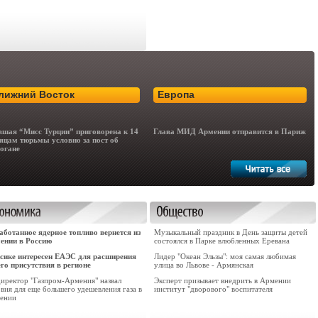
лижний Восток
Европа
шая “Мисс Турции” приговорена к 14
Глава МИД Армении отправится в Париж
яцам тюрьмы условно за пост об
огане
аботанное ядерное топливо вернется из
Музыкальный праздник в День защиты детей
ении в Россию
состоялся в Парке влюбленных Еревана
сике интересен ЕАЭС для расширения
Лидер "Океан Эльзы": моя самая любимая
его присутствия в регионе
улица во Львове - Армянская
директор "Газпром-Армения" назвал
Эксперт призывает внедрить в Армении
вия для еще большего удешевления газа в
институт "дворового" воспитателя
ении