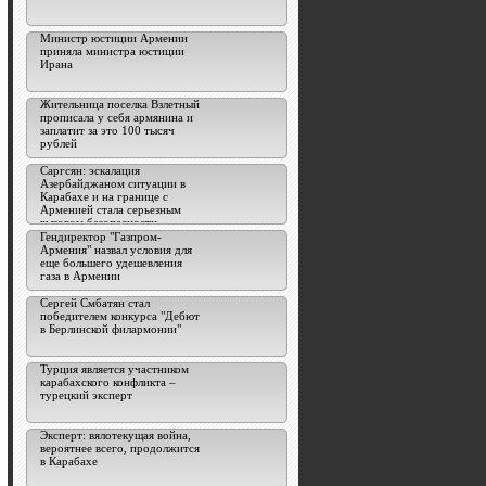
Министр юстиции Армении
приняла министра юстиции
Ирана
Жительница поселка Взлетный
прописала у себя армянина и
заплатит за это 100 тысяч
рублей
Саргсян: эскалация
Азербайджаном ситуации в
Карабахе и на границе с
Арменией стала серьезным
вызовом безопасности
пространства ЕАЭС
Гендиректор "Газпром-
Армения" назвал условия для
еще большего удешевления
газа в Армении
Сергей Смбатян стал
победителем конкурса "Дебют
в Берлинской филармонии"
Турция является участником
карабахского конфликта –
турецкий эксперт
Эксперт: вялотекущая война,
вероятнее всего, продолжится
в Карабахе