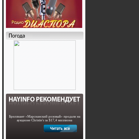
Бриллиант «Марсианский розовый» продали на
аукционе Christie's за $17,4 миллиона