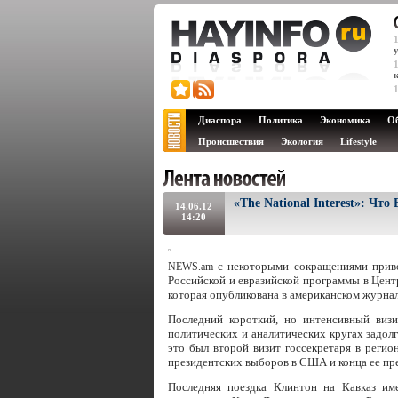
Диаспора
Политика
Экономика
О
Происшествия
Экология
Lifestyle
«The National Interest»: Чт
14.06.12
14:20
с некоторыми сокращениями приво
NEWS.am
Российской и евразийской программы в Цент
которая опубликована в американском журнал
Последний короткий, но интенсивный виз
политических и аналитических кругах задолг
это был второй визит госсекретаря в регио
президентских выборов в США и конца ее пр
Последняя поездка Клинтон на Кавказ им