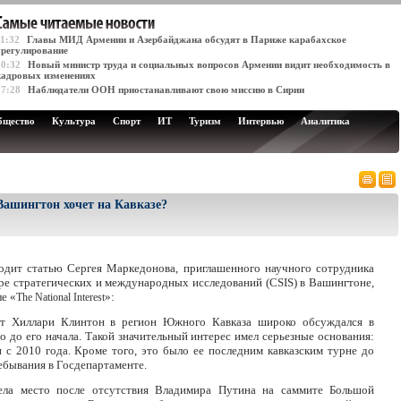
11:32
Главы МИД Армении и Азербайджана обсудят в Париже карабахское
урегулирование
10:32
Новый министр труда и социальных вопросов Армении видит необходимость в
кадровых изменениях
17:28
Наблюдатели ООН приостанавливают свою миссию в Сирии
бщество
Культура
Спорт
ИТ
Туризм
Интервью
Аналитика
о Вашингтон хочет на Кавказе?
дит статью Сергея Маркедонова, приглашенного научного сотрудника
ре стратегических и международных исследований (CSIS) в Вашингтоне,
е «
»:
The National Interest
ит Хиллари Клинтон в регион Южного Кавказа широко обсуждался в
о до его начала. Такой значительный интерес имел серьезные основания:
н с 2010 года. Кроме того, это было ее последним кавказским турне до
ебывания в Госдепартаменте.
ела место после отсутствия Владимира Путина на саммите Большой