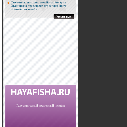
Столетнюю историю семейства Ричарда
Ованнисяна представил его внук в книге
«Семейство теней»
Галустян самый грамотный из звёзд