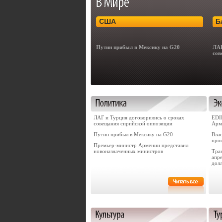
США
Б
Путин прибыл в Мексику на G20
ЛАГ
сов
ЛАГ и Турция договорились о сроках
EDI
совещания сирийской оппозиции
Арм
Путин прибыл в Мексику на G20
Вла
про
Премьер-министр Армении представил
новоназначенных министров
Тра
апре
дол