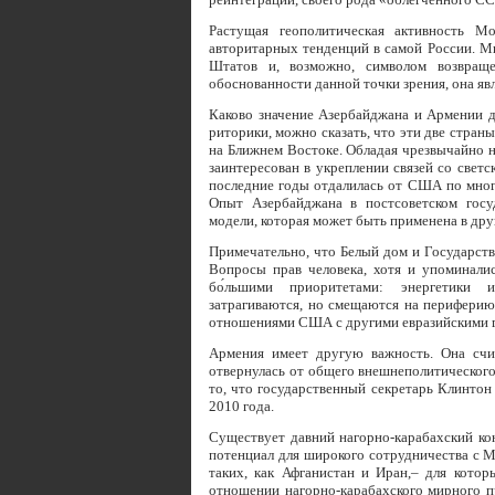
Растущая геополитическая активность М
авторитарных тенденций в самой России. Мн
Штатов и, возможно, символом возвраще
обоснованности данной точки зрения, она яв
Каково значение Азербайджана и Армении 
риторики, можно сказать, что эти две стран
на Ближнем Востоке. Обладая чрезвычайно н
заинтересован в укреплении связей со свет
последние годы отдалилась от США по многи
Опыт Азербайджана в постсоветском госуд
модели, которая может быть применена в дру
Примечательно, что Белый дом и Государст
Вопросы прав человека, хотя и упоминалис
бо́льшими приоритетами: энергетики и
затрагиваются, но смещаются на перифери
отношениями США с другими евразийскими г
Армения имеет другую важность. Она счит
отвернулась от общего внешнеполитическог
то, что государственный секретарь Клинтон
2010 года.
Существует давний нагорно-карабахский ко
потенциал для широкого сотрудничества с М
таких, как Афганистан и Иран,– для кото
отношении нагорно-карабахского мирного п