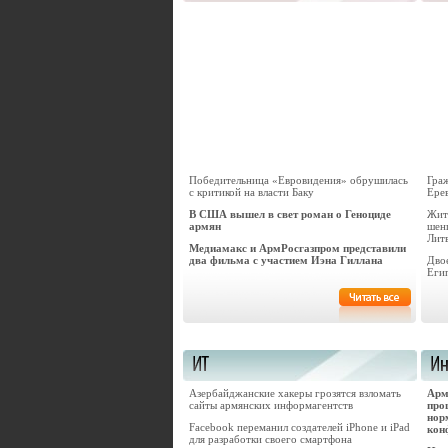
Победительница «Евровидения» обрушилась
Гра
с критикой на власти Баку
Ере
В США вышел в свет роман о Геноциде
Жит
армян
шен
Лит
Медиамакс и АрмРосгазпром представили
два фильма c участием Иэна Гиллана
Дво
Еги
Азербайджанские хакеры грозятся взломать
Арм
сайты армянских информагентств
про
нор
Facebook переманил создателей iPhone и iPad
кон
для разработки своего смартфона