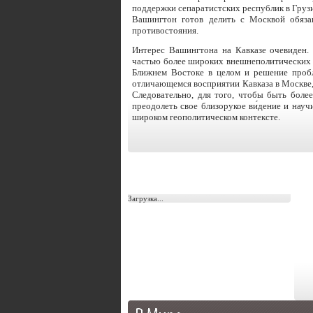
поддержки сепаратистских республик в Грузи
Вашингтон готов делить с Москвой обяза
противостояния.
Интерес Вашингтона на Кавказе очевиден. 
частью более широких внешнеполитических п
Ближнем Востоке в целом и решение пробл
отличающемся восприятии Кавказа в Москве, 
Следовательно, для того, чтобы быть боле
преодолеть свое близорукое ви́дение и науч
широком геополитическом контексте.
Загрузка...