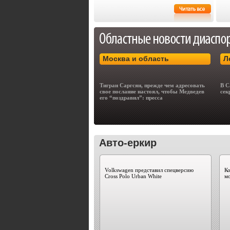
Москва и область
Л
Тигран Саргсян, прежде чем адресовать
В С
свое послание настоял, чтобы Медведев
сек
его “поздравил”: пресса
Авто-еркир
Volkswagen представил спецверсию
Ко
Cross Polo Urban White
мо