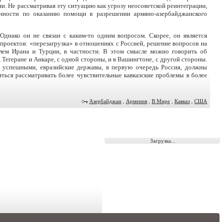
и. Не рассматривая эту ситуацию как угрозу неосоветской реинтеграции,
нности по оказанию помощи в разрешении армяно-азербайджанского
Однако он не связан с каким-то одним вопросом. Скорее, он является
роектов: «перезагрузка» в отношениях с Россией, решение вопросов на
ем Ирана и Турции, в частности. В этом смысле можно говорить об
Тегеране и Анкаре, с одной стороны, и в Вашингтоне, с другой стороны.
е успешными, евразийские державы, в первую очередь Россия, должны
иться рассматривать более чувствительные кавказские проблемы в более
Азербайджан
,
Армения
,
В Мире
,
Кавказ
,
США
Загрузка...