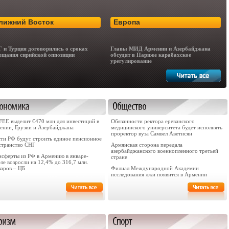
лижний Восток
Европа
 и Турция договорились о сроках
Главы МИД Армении и Азербайджана
ещания сирийской оппозиции
обсудят в Париже карабахское
урегулирование
FEE выделит €470 млн для инвестиций в
Обязанности ректора ереванского
ении, Грузии и Азербайджана
медицинского университета будет исполнять
проректор вуза Самвел Аветисян
сти РФ будут строить единое пенсионное
странство СНГ
Армянская сторона передала
азербайджанского военнопленного третьей
нсферты из РФ в Армению в январе-
стране
ле возросли на 12,4% до 316,7 млн.
ларов – ЦБ
Филиал Международной Академии
исследования лжи появится в Армении