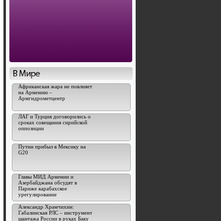
Африканская жара не повлияет
на Армению –
Армгидрометцентр
ЛАГ и Турция договорились о
сроках совещания сирийской
оппозиции
Путин прибыл в Мексику на
G20
Главы МИД Армении и
Азербайджана обсудят в
Париже карабахское
урегулирование
Александр Храмчихин:
Габалинская РЛС – инструмент
шантажа России в руках Баку