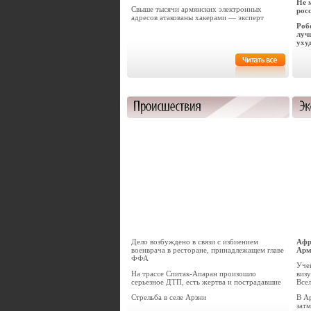
Не 
Свыше тысячи армянских электронных
рос
адресов атакованы хакерами — эксперт
Роб
луч
уху
Дело возбуждено в связи с избиением
Афр
военврача в ресторане, принадлежащем главе
Арм
ФФА
Уче
На трассе Спитак-Апаран произошло
визу
серьезное ДТП, есть жертва и пострадавшие
Все
Стрельба в селе Арзни
В А
зат