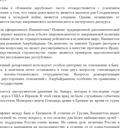
осквы в «ближнем зарубежье» часто отождествляется с усилением
ение о том, что такая деятельность является вызовом для Соединенных
ния к холодной войне, является спорным. Однако, независимо от
ляется частью американского политического и экспертного дискурса.
для официального Вашингтона? Помимо традиционной дипломатической
ы играют важную роль в более широком контексте американской политики
изким (если не отрицательным) рейтингом в исламском мире, Вашингтон
ским режимом Азербайджана. Он, конечно, не заменит Турцию (которая в
м вопросам), но может рассматриваться в качестве противовеса Ирану.
арственном строительстве также является примером идеологической
гих мусульманских республиках.
венный департамент используют особую риторику по отношению к Баку.
ь, в конечном итоге оставлялись в тени двух вопросов, считающихся
 военно-технического сотрудничества. Вопросы демократизации
ю двусторонних отношений с Азербайджаном, особенно по сравнению с
осударствами.
ается инструментом давления на Анкару, которая в последние годы
о курса США и Израиля. В этой связи вряд ли было случайным событием
 посетила Мемориал жертв Геноцида армян в Ереване во время ее турне
нфликт между Баку и Ереваном. В отличие от Грузии, Вашингтон видит
осквой по этому вопросу, и это полезно для более амбициозных целей –
рых поддержка России очень важна. На самом деле политика России в
роцесса направлена на посредничество, в отличие от ее односторонней