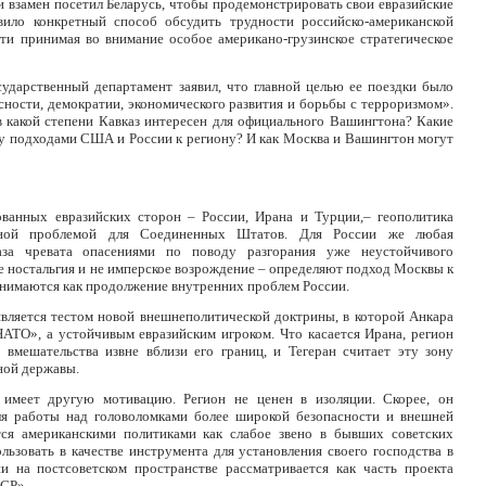
и взамен посетил Беларусь, чтобы продемонстрировать свои евразийские
вило конкретный способ обсудить трудности российско-американской
сти принимая во внимание особое американо-грузинское стратегическое
ударственный департамент заявил, что главной целью ее поездки было
ности, демократии, экономического развития и борьбы с терроризмом».
 в какой степени Кавказ интересен для официального Вашингтона? Какие
 подходами США и России к региону? И как Москва и Вашингтон могут
ованных евразийских сторон – России, Ирана и Турции,– геополитика
енной проблемой для Соединенных Штатов. Для России же любая
за чревата опасениями по поводу разгорания уже неустойчивого
не ностальгия и не имперское возрождение – определяют подход Москвы к
нимаются как продолжение внутренних проблем России.
является тестом новой внешнеполитической доктрины, в которой Анкара
НАТО», а устойчивым евразийским игроком. Что касается Ирана, регион
 вмешательства извне вблизи его границ, и Тегеран считает эту зону
ной державы.
меет другую мотивацию. Регион не ценен в изоляции. Скорее, он
для работы над головоломками более широкой безопасности и внешней
ется американскими политиками как слабое звено в бывших советских
льзовать в качестве инструмента для установления своего господства в
 на постсоветском пространстве рассматривается как часть проекта
ССР».