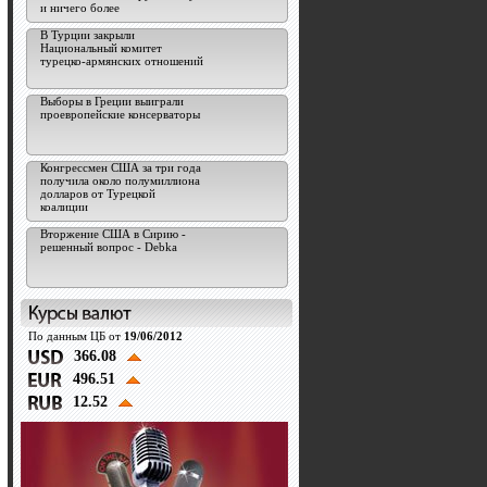
и ничего более
В Турции закрыли
Национальный комитет
турецко-армянских отношений
Выборы в Греции выиграли
проевропейские консерваторы
Конгрессмен США за три года
получила около полумиллиона
долларов от Турецкой
коалиции
Вторжение США в Сирию -
решенный вопрос - Debka
По данным ЦБ от
19/06/2012
366.08
496.51
12.52