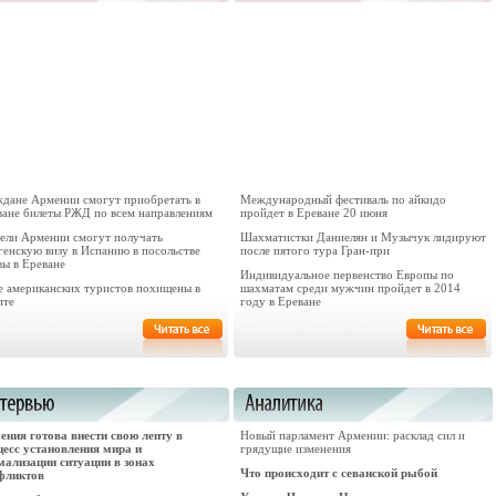
ждане Армении смогут приобретать в
Международный фестиваль по айкидо
ване билеты РЖД по всем направлениям
пройдет в Ереване 20 июня
ели Армении смогут получать
Шахматистки Даниелян и Музычук лидируют
генскую визу в Испанию в посольстве
после пятого тура Гран-при
вы в Ереване
Индивидуальное первенство Европы по
е американских туристов похищены в
шахматам среди мужчин пройдет в 2014
пте
году в Ереване
ения готова внести свою лепту в
Новый парламент Армении: расклад сил и
цесс установления мира и
грядущие изменения
мализации ситуации в зонах
Что происходит с севанской рыбой
фликтов