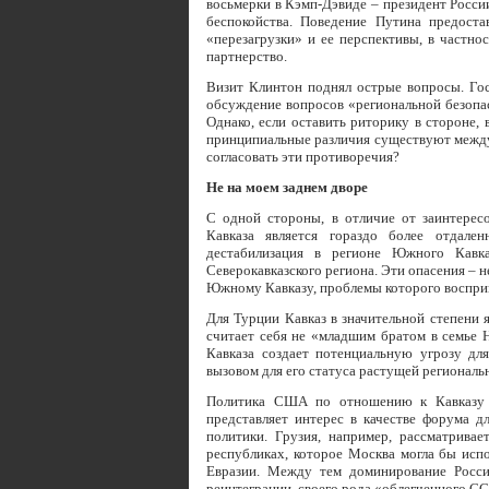
восьмерки в Кэмп-Дэвиде – президент Росси
беспокойства. Поведение Путина предоста
«перезагрузки» и ее перспективы, в частно
партнерство.
Визит Клинтон поднял острые вопросы. Гос
обсуждение вопросов «региональной безопас
Однако, если оставить риторику в стороне,
принципиальные различия существуют между
согласовать эти противоречия?
Не на моем заднем дворе
С одной стороны, в отличие от заинтерес
Кавказа является гораздо более отдал
дестабилизация в регионе Южного Кавка
Северокавказского региона. Эти опасения – 
Южному Кавказу, проблемы которого воспри
Для Турции Кавказ в значительной степени 
считает себя не «младшим братом в семье 
Кавказа создает потенциальную угрозу для
вызовом для его статуса растущей региональ
Политика США по отношению к Кавказу и
представляет интерес в качестве форума 
политики. Грузия, например, рассматрива
республиках, которое Москва могла бы испо
Евразии. Между тем доминирование России
реинтеграции, своего рода «облегченного С