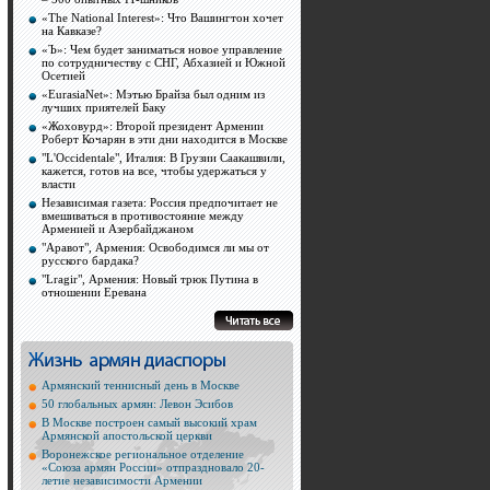
«The National Interest»: Что Вашингтон хочет
на Кавказе?
«Ъ»: Чем будет заниматься новое управление
по сотрудничеству с СНГ, Абхазией и Южной
Осетией
«EurasiaNet»: Мэтью Брайза был одним из
лучших приятелей Баку
«Жоховурд»: Второй президент Армении
Роберт Кочарян в эти дни находится в Москве
"L'Occidentale", Италия: В Грузии Саакашвили,
кажется, готов на все, чтобы удержаться у
власти
Независимая газета: Россия предпочитает не
вмешиваться в противостояние между
Арменией и Азербайджаном
"Аравот", Армения: Освободимся ли мы от
русского бардака?
"Lragir", Армения: Новый трюк Путина в
отношении Еревана
Армянский теннисный день в Москве
50 глобальных армян: Левон Эсибов
В Москве построен самый высокий храм
Армянской апостольской церкви
Воронежское региональное отделение
«Союза армян России» отпраздновало 20-
летие независимости Армении