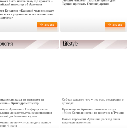
Уильям Числетт: Настало время для
может быть плохо там, где красота –
Турции признать Геноцид армян
сийский инвестор об Армении
ерт Кочарян: «Каждый человек знает
ше всех - улучшилась его жизнь, или
дшилась»
иканская жара не повлияет на
Собчак заявляет, что у нее есть декларация о
ению – Армгидрометцентр
доходах
ные из Армении и Оксфорда нашли
Красавица из Армении завоевала титул
альные доказательства существования
«Мисс Солидарность» на конкурсе в Турции
ленной до Большого взрыва
Новый парламент Армении: расклад сил и
рмении не получится увидеть лунное
грядущие изменения
мение 4 июня