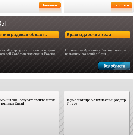
енинградская область
Краснодарский край
анкт-Петербурге состоялась встреча
Посольство Армении в России следит за
ретарей Совбезов Армении и России
развитием событий в Сочи
мпания Audi покупает производителя
Jaguar анонсировал компактный родстер
тоциклов Ducati
F-Type