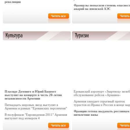
революции
Французы повысили степень опаснос
аварий на японской АЭС
Пласидо Доминго и Юрий Башмет
Ереванский аэропорт «Звартноц» возо
выступят на концерте в честь 20-летия
обслуживание рейсов «Армавиа»
независимости Армении
Армения ожидает серьезный приток
Пятнадцать мировых звезд выступят в
туристов из Ирана и России в конце ма
Армении в рамках “Ереванских перспектив”
Франция готова выдавать россиянам
В полуфинале "Евровидения-2011" Армения
пятилетние визы
выступит под номером 4