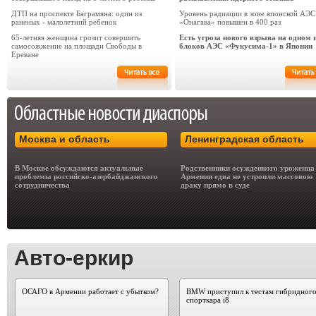
ДТП на проспекте Баграмяна: один из
Уровень радиации в зоне японской АЭС
раненых - малолетний ребенок
«Онагава» повышен в 400 раз
65-летняя женщина грозит совершить
Есть угроза нового взрыва на одном 
самосожжение на площади Свободы в
блоков АЭС «Фукусима-1» в Японии
Ереване
Москва и область
Ленинградская область
В Москве обсуждаются актуальные
Родственники осужденного уроженца
проблемы российско-азербайджанского
Армении едва не устроили массовою
сотрудничества
драку прямо в суде
Авто-еркир
ОСАГО в Армении работает с убытком?
BMW приступил к тестам гибридног
спорткара i8