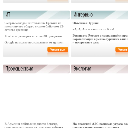
Смерть молодой жительницы Еревана не
Объемная Турция
имеет ничего общего с самоубийством 22-
«АрАрАт» – напиток от Бога!
летнего ереванца
Втягивать Россию в сорвавшийся про
YouTube расширит штат на 30 процентов
нормализации армяно-турецких отно
Google поможет пострадавшим от цунами
– несерьезное дело
В Армении поймали водителя-беглеца,
На японской АЭС возникла угроза по
совершившего наезд на 5-летнего ребенка
расплавления ядерного топлива