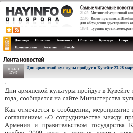
21:25
Митинг объединенной опп
22:05
Визит президента Швейц
для обсуждения двусторонних о
18:41
Турция: путь к демократ
Диаспора
Политика
Экономика
Общество
Культура
Спорт
Происшествия
Экология
Lifestyle
Дни армянской культуры пройдут в Кувейте 23-28 мар
11.03.11
17:47
Дни армянской культуры пройдут в Кувейте с
года, сообщается на сайте Министерства ку
Как отмечается в сообщении, мероприятие 
соглашением «О сотрудничестве между пр
Армения и правительством государства К
ноябре 2009 года в рамках визита пре