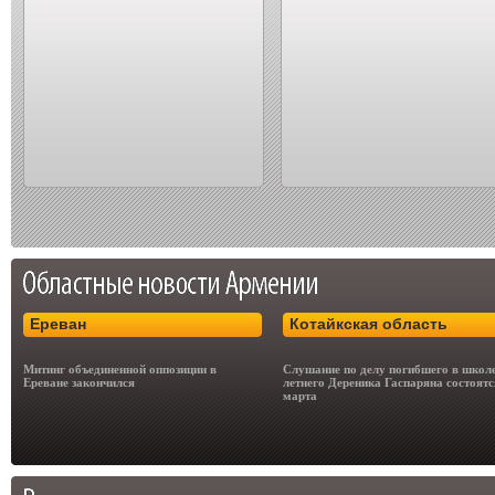
Ереван
Котайкская область
Митинг объединенной оппозиции в
Слушание по делу погибшего в школе
Ереване закончился
летнего Дереника Гаспаряна состоятс
марта