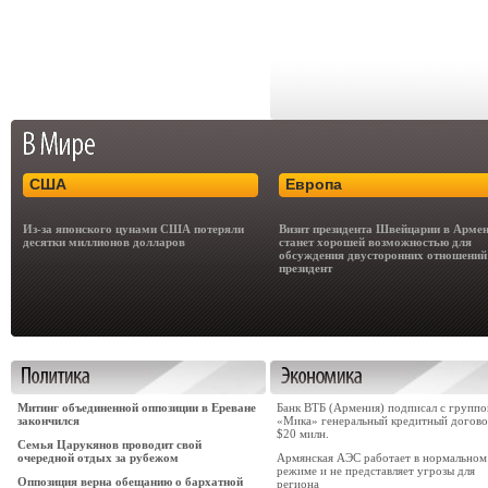
США
Европа
Из-за японского цунами США потеряли
Визит президента Швейцарии в Арме
десятки миллионов долларов
станет хорошей возможностью для
обсуждения двусторонних отношений
президент
Митинг объединенной оппозиции в Ереване
Банк ВТБ (Армения) подписал с группо
закончился
«Мика» генеральный кредитный догово
$20 милн.
Семья Царукянов проводит свой
очередной отдых за рубежом
Армянская АЭС работает в нормальном
режиме и не представляет угрозы для
Оппозиция верна обещанию о бархатной
региона