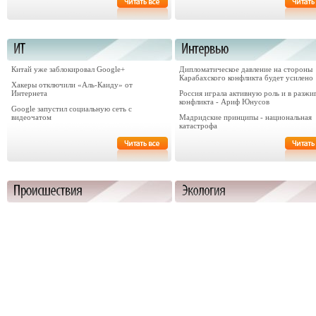
Китай уже заблокировал Google+
Дипломатическое давление на стороны
Карабахского конфликта будет усилено
Хакеры отключили «Аль-Каиду» от
Интернета
Россия играла активную роль и в разжи
конфликта - Ариф Юнусов
Google запустил социальную сеть с
видеочатом
Мадридские принципы - национальная
катастрофа