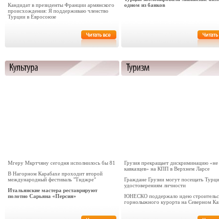
Кандидат в президенты Франции армянского
одном из банков
происхождения: Я поддерживаю членство
Турции в Евросоюзе
Мгеру Мкртчяну сегодня исполнилось бы 81
Грузия прекращает дискриминацию «не
кавказцев» на КПП в Верхнем Ларсе
В Нагорном Карабахе проходит второй
международный фестиваль "Тнджре"
Граждане Грузии могут посещать Турц
удостоверениям личности
Итальянские мастера реставрируют
полотно Сарьяна «Персия»
ЮНЕСКО поддержало идею строительс
горнолыжного курорта на Северном Ка