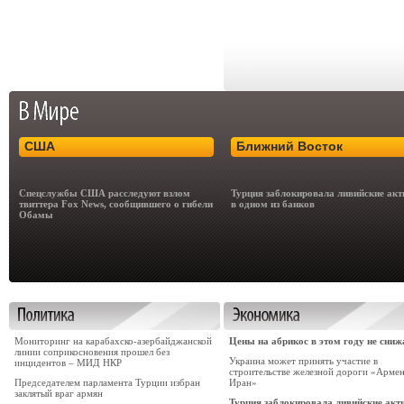
США
Ближний Восток
Спецслужбы США расследуют взлом
Турция заблокировала ливийские ак
твиттера Fox News, сообщившего о гибели
в одном из банков
Обамы
Мониторинг на карабахско-азербайджанской
Цены на абрикос в этом году не сни
линии соприкосновения прошел без
Украина может принять участие в
инцидентов – МИД НКР
строительстве железной дороги «Армен
Председателем парламента Турции избран
Иран»
заклятый враг армян
Турция заблокировала ливийские акт