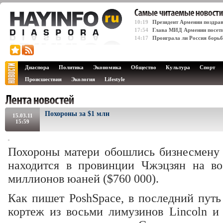
10:19
Президент Армении поздрав
17:54
Глава МИД Армении посет
14:17
Проиграла ли Россия борьб
Диаспора
Политика
Экономика
Общество
Культура
Спорт
Происшествия
Экология
Lifestyle
Похороны за $1 млн
15.03.11
15:59
Похороны матери обошлись бизнесмену и
находится в провинции Чжэцзян на во
миллионов юаней ($760 000).
Как пишет PoshSpace, в последний пут
кортеж из восьми лимузинов Lincoln и 