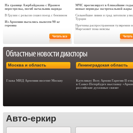
На границе Азербайджана с Ираном
МЧС прогнозирует в ближайшие год
перестрелка, погиб начальник наряда
новые периоды экстремальной жары
В Грузии с рельсов сошел поезд с бензином
Сильнейшие ливни и град затопили ули
Турции
Из Армении пытались вывезти 90 кг
героина
Причины распространения туляремии в
Маргаовит пока неясны
Москва и область
Ленинградская область
Глава МИД Армении посетит Москву
Католикос Всех Армян Гарегин II от
в Санкт-Петербурге выставку «Армя
российские духовные связи»
Авто-еркир