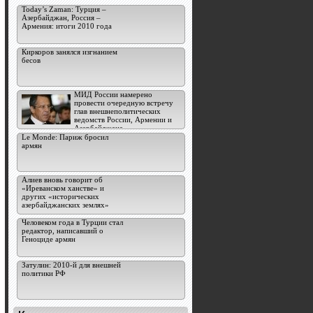
Today’s Zaman: Турция –
Азербайджан, Россия –
Армения: итоги 2010 года
Киркоров занялся изгнанием
бесов
МИД России намерено
провести очередную встречу
глав внешнеполитических
ведомств России, Армении и
Азербайджана
Le Monde: Париж бросил
армян
Алиев вновь говорит об
«Иреванском ханстве» и
других «исторических
азербайджанских землях»
Человеком года в Турции стал
редактор, написавший о
Геноциде армян
Затулин: 2010-й для внешней
политики РФ