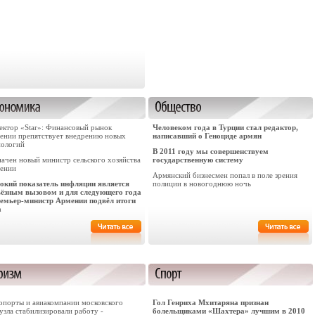
ектор «Star»: Финансовый рынок
Человеком года в Турции стал редактор,
ении препятствует внедрению новых
написавший о Геноциде армян
нологий
В 2011 году мы совершенствуем
начен новый министр сельского хозяйства
государственную систему
ении
Армянский бизнесмен попал в поле зрения
окий показатель инфляции является
полиции в новогоднюю ночь
ьёзным вызовом и для следующего года
ремьер-министр Армении подвёл итоги
а
опорты и авиакомпании московского
Гол Генриха Мхитаряна признан
узла стабилизировали работу -
болельщиками «Шахтера» лучшим в 2010