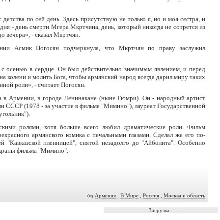
детства по сей день. Здесь присутствую не только я, но и моя сестра, и
дня - день смерти Мгера Мкртчяна, день, который никогда не сотрется из
до вечера», - сказал Мкртчян.
нии Асмик Погосян подчеркнула, что Мкртчян по праву заслужил
 с осенью в сердце. Он был действительно значимым явлением, и перед
на колени и молить Бога, чтобы армянский народ всегда дарил миру таких
ной роли», - считает Погосян.
 в Армении, в городе Ленинакане (ныне Гюмри). Он - народный артист
и СССР (1978 - за участие в фильме "Мимино"), лауреат Государственной
угольник").
скими ролями, хотя больше всего любил драматические роли. Фильм
екрасного армянского комика с печальными глазами. Сделал же его по-
 "Кавказской пленницей", снятой незадолго до "Айболита". Особенно
экраны фильма "Мимино".
Армения
,
В Мире
,
Россия
,
Москва и область
Загрузка...