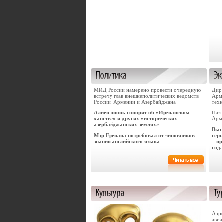
МИД России намерено провести очередную
Дир
встречу глав внешнеполитических ведомств
Арм
России, Армении и Азербайджана
тех
Алиев вновь говорит об «Иреванском
Наз
ханстве» и других «исторических
Арм
азербайджанских землях»
Выс
Мэр Еревана потребовал от чиновников
сер
знания английского языка
– п
год
Аэр
авиа