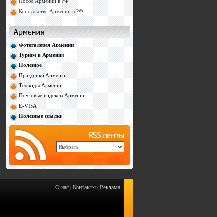
Посол Армении в РФ
Консульство Армении в РФ
Фотогалерея Армении
Туризм в Армении
Полезное
Праздники Армении
Тел.коды Армении
Почтовые индексы Армении
E-VISA
Полезные ссылки
О нас
Контакты
Реклама
|
|