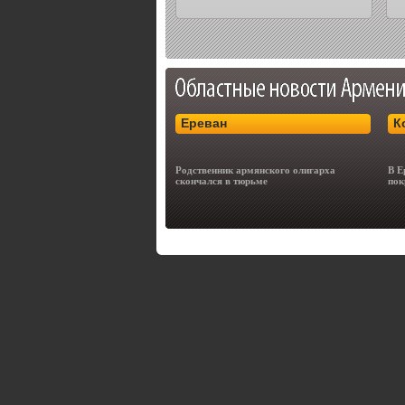
Ереван
К
Родственник армянского олигарха
В Е
скончался в тюрьме
пок