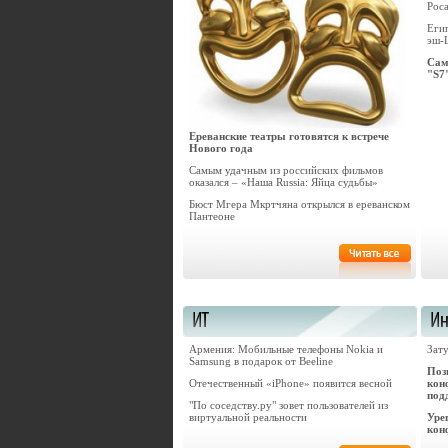
Рос
Еги
эш-
Сам
"S7
Ереванские театры готовятся к встрече
Нового года
Самым удачным из российских фильмов
оказался – «Наша Russia: Яйца судьбы»
Бюст Мгера Мкртчяна открылся в ереванском
Пантеоне
Армения: Мобильные телефоны Nokia и
Зат
Samsung в подарок от Beeline
Поз
Отечественный «iPhone» появится весной
кон
под
"По соседству.ру" зовет пользователей из
виртуальной реальности
Уре
кон