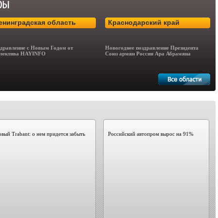
енинградская область
Краснодарский край
дравление с Новым Годом от
Новогоднее поздравление Президента
лектива HAYINFO
Союз армян России Ара Абрамяна
вый Trabant: о нем придется забыть
Российский автопром вырос на 91%