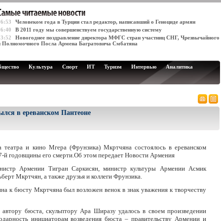
16:53
Человеком года в Турции стал редактор, написавший о Геноциде армян
16:40
В 2011 году мы совершенствуем государственную систему
13:52
Новогоднее поздравление директора МФГС стран участниц СНГ, Чрезвычайного
и Полномочного Посла Армена Багратовича Смбатяна
бщество
Культура
Спорт
ИТ
Туризм
Интервью
Аналитика
лся в ереванском Пантеоне
а театра и кино Мгера (Фрунзика) Мкртчяна состоялось в ереванском
17-й годовщины его смерти.Об этом передает Новости Армения
инистр Армении Тигран Саркисян, министр культуры Армении Асмик
берт Мкртчян, а также друзья и коллеги Фрунзика.
на к бюсту Мкртчяна был возложен венок в знак уважения к творчеству
 автору бюста, скульптору Ара Ширазу удалось в своем произведении
годарность инициаторам возведения бюста – правительству Армении и