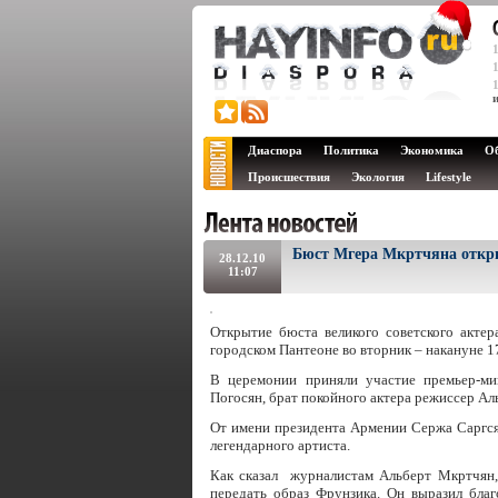
Диаспора
Политика
Экономика
О
Происшествия
Экология
Lifestyle
Бюст Мгера Мкртчяна откры
28.12.10
11:07
Открытие бюста великого советского актер
городском Пантеоне во вторник – накануне 
В церемонии приняли участие премьер-м
Погосян, брат покойного актера режиссер Аль
От имени президента Армении Сержа Саргся
легендарного артиста.
Как сказал журналистам Альберт Мкртчян,
передать образ Фрунзика. Он выразил бла