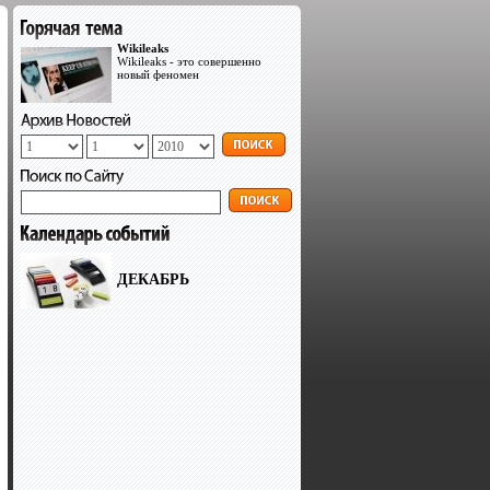
Wikileaks
Wikileaks - это совершенно
новый феномен
ДЕКАБРЬ