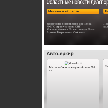
Москва и область
Л
Новогоднее поздравление директора
Поз
МФГС стран участниц СНГ,
кол
Чрезвычайного и Полномочного Посла
Армена Багратовича Смбатяна
Авто-еркир
Но
Mercedes C-класса получит больше 500
л.с.