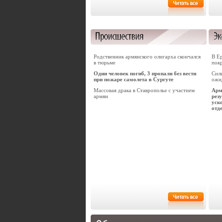
Родственник армянского олигарха скончался
В Е
в тюрьме
покр
Один человек погиб, 3 пропали без вести
Силь
при пожаре самолета в Сургуте
ожи
Массовая драка в Ставрополье с участием
Арм
армян
рез
уск
отд