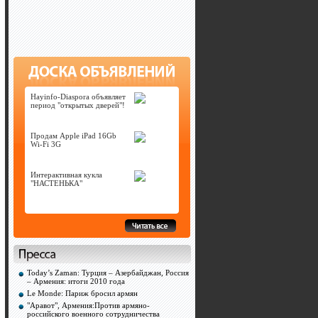
Hayinfo-Diaspora объявляет
период "открытых дверей"!
Продам Apple iPad 16Gb
Wi-Fi 3G
Интерактивная кукла
"НАСТЕНЬКА"
Today’s Zaman: Турция – Азербайджан, Россия
– Армения: итоги 2010 года
Le Monde: Париж бросил армян
"Аравот", Армения:Против армяно-
российского военного сотрудничества