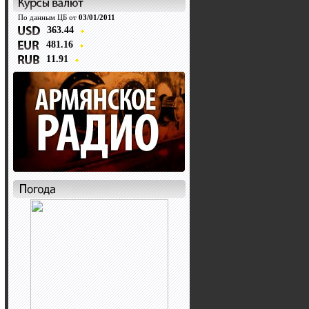
По данным ЦБ от
03/01/2011
363.44
481.16
11.91