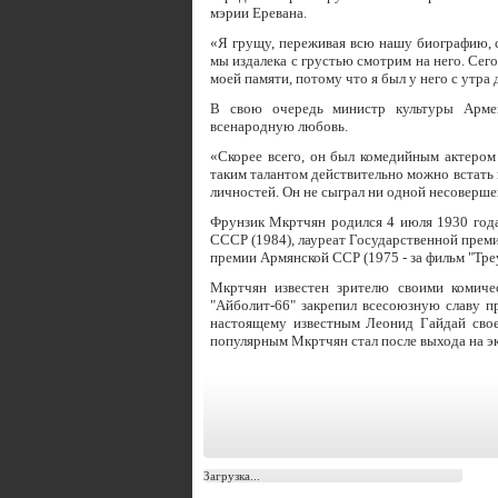
мэрии Еревана.
«Я грущу, переживая всю нашу биографию, с 
мы издалека с грустью смотрим на него. Сего
моей памяти, потому что я был у него с утра 
В свою очередь министр культуры Арме
всенародную любовь.
«Скорее всего, он был комедийным актером
таким талантом действительно можно встать 
личностей. Он не сыграл ни одной несовершен
Фрунзик Мкртчян родился 4 июля 1930 года
СССР (1984), лауреат Государственной преми
премии Армянской ССР (1975 - за фильм "Тре
Мкртчян известен зрителю своими комиче
"Айболит-66" закрепил всесоюзную славу пр
настоящему известным Леонид Гайдай своей
популярным Мкртчян стал после выхода на 
Загрузка...