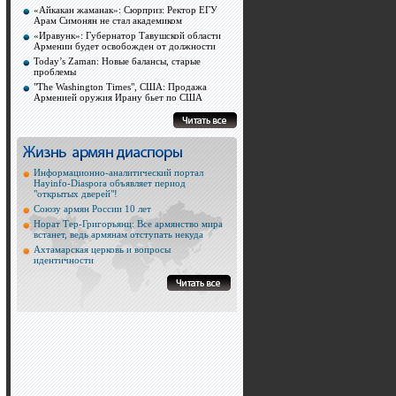
«Айкакан жаманак»: Сюрприз: Ректор ЕГУ
Арам Симонян не стал академиком
«Иравунк»: Губернатор Тавушской области
Армении будет освобожден от должности
Today’s Zaman: Новые балансы, старые
проблемы
"The Washington Times", США: Продажа
Арменией оружия Ирану бьет по США
Информационно-аналитический портал
Hayinfo-Diaspora объявляет период
"открытых дверей"!
Союзу армян России 10 лет
Норат Тер-Григорьянц: Все армянство мира
встанет, ведь армянам отступать некуда
Ахтамарская церковь и вопросы
идентичности