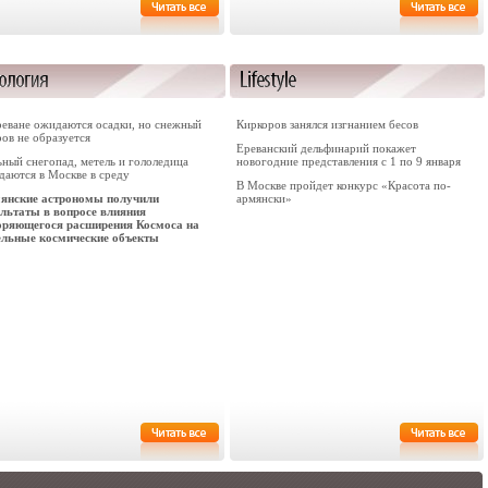
реване ожидаются осадки, но снежный
Киркоров занялся изгнанием бесов
ов не образуется
Ереванский дельфинарий покажет
ный снегопад, метель и гололедица
новогодние представления с 1 по 9 января
даются в Москве в среду
В Москве пройдет конкурс «Красота по-
янские астрономы получили
армянски»
ультаты в вопросе влияния
оряющегося расширения Космоса на
ельные космические объекты