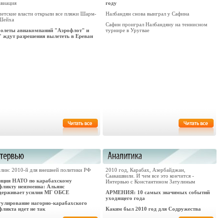
авиация
году
петские власти открыли все пляжи Шарм-
Налбандян снова выиграл у Сафина
Шейха
Сафин проиграл Налбандяну на теннисном
олеты авиакомпаний "Аэрофлот" и
турнире в Уругвае
" ждут разрешения вылететь в Ереван
улин: 2010-й для внешней политики РФ
2010 год, Карабах, Азербайджан,
Саакашвили. И чем все это кончится -
иция НАТО по карабахскому
Интервью с Константином Затулиным
фликту неизменна: Альянс
держивает усилия МГ ОБСЕ
АРМЕНИЯ: 10 самых значимых событий
уходящего года
гулирование нагорно-карабахского
фликта идет не так
Каким был 2010 год для Содружества