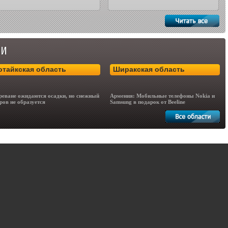
отайкская область
Ширакская область
реване ожидаются осадки, но снежный
Армения: Мобильные телефоны Nokia и
ров не образуется
Samsung в подарок от Beeline