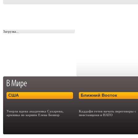
Загрузка...
США
Ближний Восток
Умерла вдова академика Сахарова,
Каддафи готов начать переговоры с
армянка по корням Елена Боннэр
повстанцами и НАТО