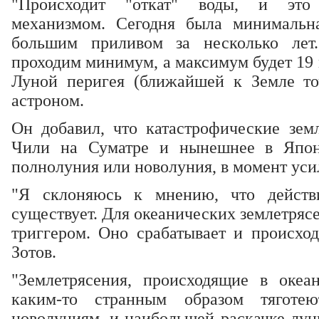
"Происходит "откат" воды, и это
механизмом. Сегодня была минимальн
большим приливом за несколько лет
проходим минимум, а максимум будет 19
Луной перигея (ближайшей к Земле точ
астроном.
Он добавил, что катастрофические земл
Чили на Суматре и нынешнее в Япон
полнолуния или новолуния, в момент уси
"Я склоняюсь к мнению, что действ
существует. Для океанических землетряс
триггером. Оно срабатывает и происходи
Зотов.
"Землетрясения, происходящие в океа
каким-то странным образом тягот
новолуниям, и наибольшей раскачке лун