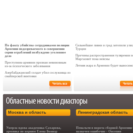
По факту убийства сотрудниками полиции
Сильнейшие ливни и град затопили ули
Армении подозреваемого в совершении
Турции
серии ограблений возбуждено уголовное
Причины распространения туляремии в
дело
Маргаовит пока неясны
Преступник-армянин признан невиновным
Летняя жара в Армении будет выносим
из-за психического заболевания
Азербайджанский солдат убил сослуживца из
снайперской винтовки
Москва и область
Ленинградская область
Умерла вдова академика Сахарова,
Пенальти в ворота сборной Армении
армянка по корням Елена Боннэр
назначен ошибочно - Овсепян