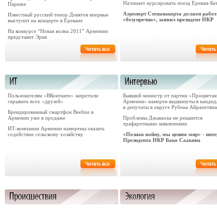
Начинает курсировать поезд Ереван-Ба
Париже
Аэропорт Степанакерта должен работ
Известный русский тенор Девятов впервые
«безупречно», заявил президент НКР
выступит на концерте в Ереване
На конкурсе “Новая волна 2011” Армению
представит Эрик
Пользователям «ВКонтакте» запретили
Бывший министр от партии «Процвета
скрывать всех «друзей»
Армения» намерен выдвинуться кандид
в депутаты в округе Рубена Айрапетяна
Брендированный смартфон Beeline в
Армении уже в продаже
Проблемы Джавахка не решаются
трафаретными заявлениями
ИТ-компании Армении намерены оказать
содействие сельскому хозяйству
«Познав войну, мы ценим мир» - инт
Президента НКР Бако Саакяна