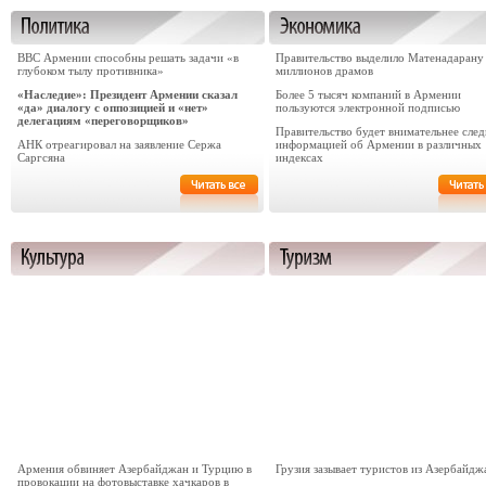
ВВС Армении способны решать задачи «в
Правительство выделило Матенадарану
глубоком тылу противника»
миллионов драмов
«Наследие»: Президент Армении сказал
Более 5 тысяч компаний в Армении
«да» диалогу с оппозицией и «нет»
пользуются электронной подписью
делегациям «переговорщиков»
Правительство будет внимательнее след
АНК отреагировал на заявление Сержа
информацией об Армении в различных
Саргсяна
индексах
Армения обвиняет Азербайджан и Турцию в
Грузия зазывает туристов из Азербайдж
провокации на фотовыставке хачкаров в