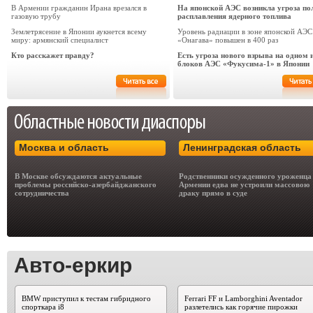
В Армении гражданин Ирана врезался в
На японской АЭС возникла угроза по
газовую трубу
расплавления ядерного топлива
Землетрясение в Японии аукнется всему
Уровень радиации в зоне японской АЭС
миру: армянский специалист
«Онагава» повышен в 400 раз
Кто расскажет правду?
Есть угроза нового взрыва на одном 
блоков АЭС «Фукусима-1» в Японии
Москва и область
Ленинградская область
В Москве обсуждаются актуальные
Родственники осужденного уроженца
проблемы российско-азербайджанского
Армении едва не устроили массовою
сотрудничества
драку прямо в суде
Авто-еркир
BMW приступил к тестам гибридного
Ferrari FF и Lamborghini Aventador
спорткара i8
разлетелись как горячие пирожки