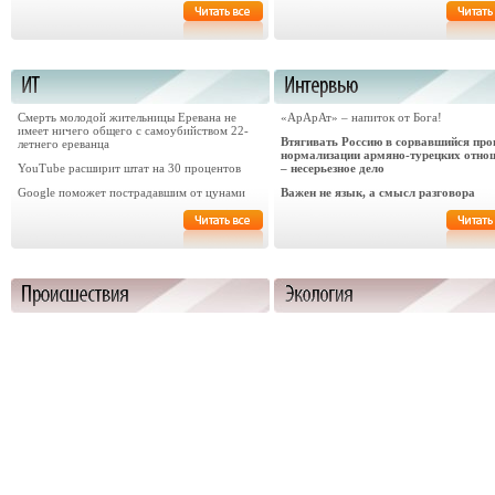
Смерть молодой жительницы Еревана не
«АрАрАт» – напиток от Бога!
имеет ничего общего с самоубийством 22-
Втягивать Россию в сорвавшийся про
летнего ереванца
нормализации армяно-турецких отно
YouTube расширит штат на 30 процентов
– несерьезное дело
Google поможет пострадавшим от цунами
Важен не язык, а смысл разговора