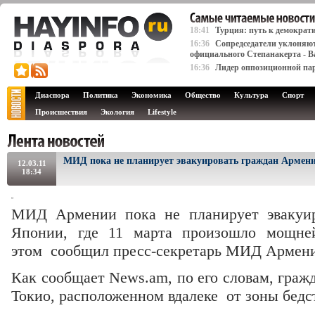
18:41
Турция: путь к демократ
16:36
Сопредседатели уклоняют
официального Степанакерта - В
16:36
Лидер оппозиционной пар
Диаспора
Политика
Экономика
Общество
Культура
Спорт
Происшествия
Экология
Lifestyle
МИД пока не планирует эвакуировать граждан Армен
12.03.11
18:34
МИД Армении пока не планирует эвакуир
Японии, где 11 марта произошло мощней
этом сообщил пресс-секретарь МИД Армени
Как сообщает News.am, по его словам, граж
Токио, расположенном вдалеке от зоны бедс