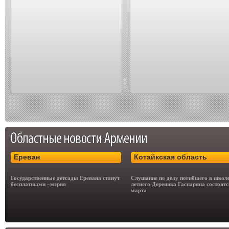
Ереван
Котайкская область
Государственные детсады Еревана станут
Слушание по делу погибшего в школе
бесплатными –мэрия
летнего Дереника Гаспаряна состоятс
марта