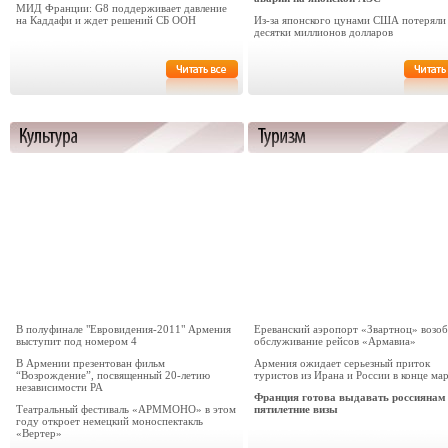
МИД Франции: G8 поддерживает давление
на Каддафи и ждет решений СБ ООН
Из-за японского цунами США потеряли
десятки миллионов долларов
В полуфинале "Евровидения-2011" Армения
Ереванский аэропорт «Звартноц» возо
выступит под номером 4
обслуживание рейсов «Армавиа»
В Армении презентован фильм
Армения ожидает серьезный приток
“Возрождение”, посвященный 20-летию
туристов из Ирана и России в конце ма
независимости РА
Франция готова выдавать россиянам
Театральный фестиваль «АРММОНО» в этом
пятилетние визы
году откроет немецкий моноспектакль
«Вертер»