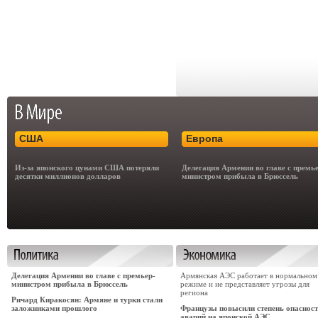
США
Европа
Из-за японского цунами США потеряли
Делегация Армении во главе с премь
десятки миллионов долларов
министром прибыла в Брюссель
Делегация Армении во главе с премьер-
Армянская АЭС работает в нормальном
министром прибыла в Брюссель
режиме и не представляет угрозы для
региона
Ричард Киракосян: Армяне и турки стали
заложниками прошлого
Французы повысили степень опаснос
аварий на японской АЭС