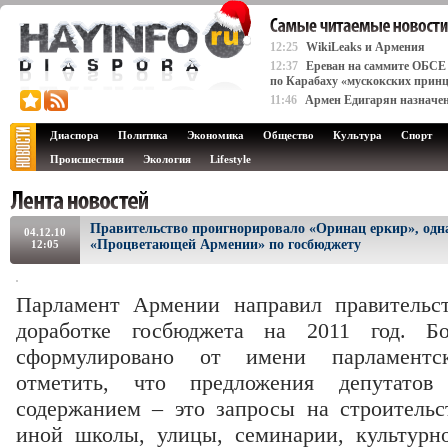
12:25
WikiLeaks и Армения
12:37
Ереван на саммите ОБСЕ 
по Карабаху «мускокских прин
11:46
Армен Едигарян назначе
Диаспора
Политика
Экономика
Общество
Культура
Спорт
Происшествия
Экология
Lifestyle
Правительство проигнорировало «Оринац еркир», одн
04.12.10
«Процветающей Армении» по госбюджету
12:05
Парламент Армении направил правительс
доработке госбюджета на 2011 год. Б
сформулировано от имени парламентс
отметить, что предложения депутатов
содержанием – это запросы на строитель
иной школы, улицы, семинарии, культурно