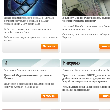
Показ документального фильма о Тигране
В Европу можно будет въехать только
Великом состоялся в Ереване в рамках
биометрическому паспорту
празднования 2150-летия царя
Нагорный Карабах привлекает все боль
В Ереване стартует VII международный
иностранных туристов
кинофестиваль «Кин»
Снегопады парализовали авиасообщени
В Сочи будет звучать армянская классическая
Европе
музыка
Абоненты Arminco лишены интернета
Интервью Владимира Путина Ларри Ки
Дмитрий Медведев ответил армянке в
Ереван на саммите ОБСЕ должен бы
Twitter
добиться исключения из документа по
Карабаху «мускокских принципов»
Подходит к завершению всеармянский веб-
конкурс ArmNet Awards 2010
«Мы выскажемся категорически про
продажи газопровода»