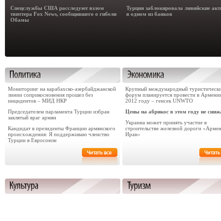
Спецслужбы США расследуют взлом
Турция заблокировала ливийские ак
твиттера Fox News, сообщившего о гибели
в одном из банков
Обамы
Мониторинг на карабахско-азербайджанской
Крупный международный туристическ
линии соприкосновения прошел без
форум планируется провести в Армени
инцидентов – МИД НКР
2012 году – генсек UNWTO
Председателем парламента Турции избран
Цены на абрикос в этом году не сни
заклятый враг армян
Украина может принять участие в
Кандидат в президенты Франции армянского
строительстве железной дороги «Армен
происхождения: Я поддерживаю членство
Иран»
Турции в Евросоюзе