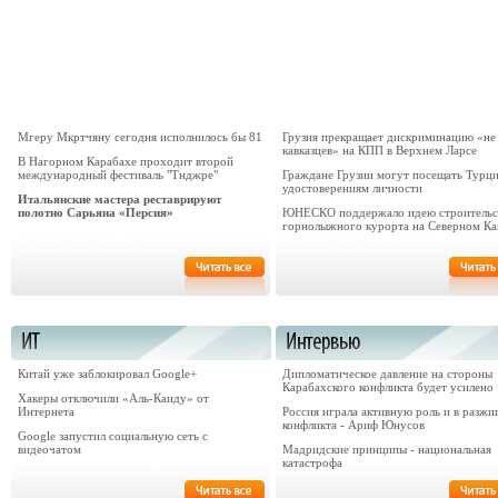
Мгеру Мкртчяну сегодня исполнилось бы 81
Грузия прекращает дискриминацию «не
кавказцев» на КПП в Верхнем Ларсе
В Нагорном Карабахе проходит второй
международный фестиваль "Тнджре"
Граждане Грузии могут посещать Турц
удостоверениям личности
Итальянские мастера реставрируют
полотно Сарьяна «Персия»
ЮНЕСКО поддержало идею строительс
горнолыжного курорта на Северном Ка
Китай уже заблокировал Google+
Дипломатическое давление на стороны
Карабахского конфликта будет усилено
Хакеры отключили «Аль-Каиду» от
Интернета
Россия играла активную роль и в разжи
конфликта - Ариф Юнусов
Google запустил социальную сеть с
видеочатом
Мадридские принципы - национальная
катастрофа