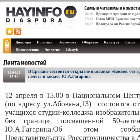
10:19
Президент Армении поздрав
17:54
Глава МИД Армении посет
14:17
Проиграла ли Россия борьб
Диаспора
Политика
Экономика
Общество
Культура
Спорт
Происшествия
Экология
Lifestyle
В Ереване состоится открытие выставки «Космос без 
11.04.11
полета в космос Ю.А.Гагарина
14:13
12 апреля в 15.00 в Национальном Центр
(по адресу ул.Абовяна,13) состоится о
учащихся студии-колледжа изобразитель
без границ», посвященной 50-лет
Ю.А.Гагарина.Об этом сообщ
Представительства Россотрудничества в