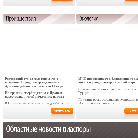
Ростовский суд рассмотрит дело о
МЧС прогнозирует в ближайшие год
незаконной продаже гражданином
новые периоды экстремальной жары
Армении рубина весом почти 11 кара
Сильнейшие ливни и град затопили ули
На границе Азербайджана с Ираном
Турции
перестрелка, погиб начальник наряда
Причины распространения туляремии в
В Грузии с рельсов сошел поезд с бензином
Маргаовит пока неясны