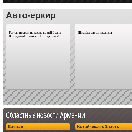
Авто-еркир
Ferrari первой показала новый болид
Штрафы снова увеличат
Формулы-1 Сезон-2011 стартовал!
Ереван
Котайкская область