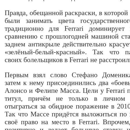
Правда, обещанной раскраски, в которо
были занимать цвета государственно
традиционно для Ferrari доминирует
сравнению с прошлогодней машиной стал
заднем антикрыле действительно красуе
«зелёный-белый-красный». Так что па
своих болельщиков в Ferrari не расстроил
Первым взял слово Стефано Доменик
затем к нему присоединились два «боев
Алонсо и Фелипе Масса. Цели у Ferrari
титул, причём не только в личном 
отыграться за обидное поражение в 2010
Так что Массе придётся выложиться по 
своё право на место в Ferrari. Впроче
позитивно и делает большую ставку н