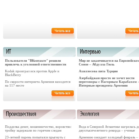
Пользователя "ВКонтакте" решили
Мир не заканчивается на Европейско
привлечь к уголовной ответственности
Союзе – Абдулла Гюль
Kodak проиграл иск против Apple и
Ахиллесова пята Турции
BlackBerry
Азербайджан просто не хочет вести
По скорости интернета Армения находится
переговоры с Нагорным Карабахом -
на 117 месте
Интервью президента Армении
Подделка денег, мошенничество, воровство:
Вода в Северной Атлантике нагрелась д
тройку задержали по горячим следам
двухтысячелетнего рекорда – ученые
23-летний парень попытался прыгнуть с
Армению ожидает холодный февраль –