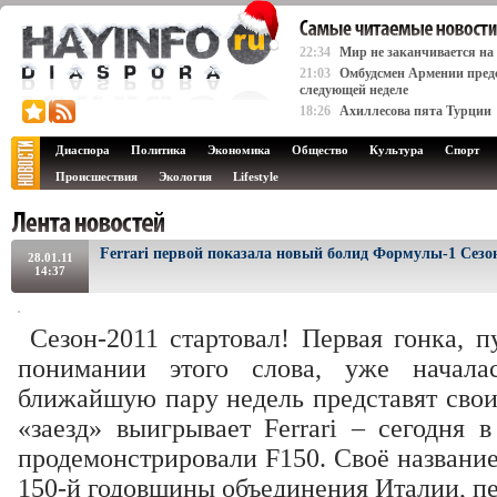
22:34
Мир не заканчивается на
21:03
Омбудсмен Армении предст
следующей неделе
18:26
Ахиллесова пята Турции
Диаспора
Политика
Экономика
Общество
Культура
Спорт
Происшествия
Экология
Lifestyle
Ferrari первой показала новый болид Формулы-1 Сезон
28.01.11
14:37
Сезон-2011 стартовал! Первая гонка, п
понимании этого слова, уже начал
ближайшую пару недель представят свои
«заезд» выигрывает Ferrari – сегодня 
продемонстрировали F150. Своё название
150-й годовщины объединения Италии, п