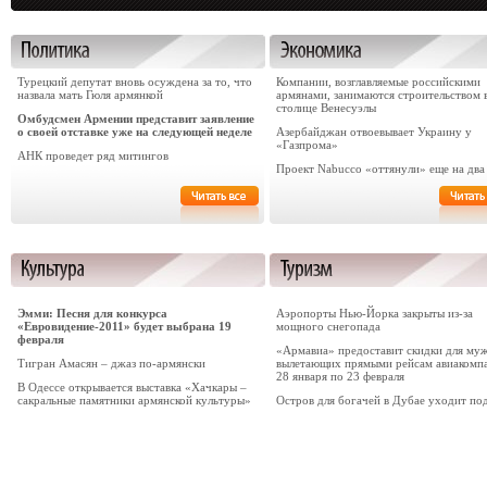
Турецкий депутат вновь осуждена за то, что
Компании, возглавляемые российскими
назвала мать Гюля армянкой
армянами, занимаются строительством 
столице Венесуэлы
Омбудсмен Армении представит заявление
о своей отставке уже на следующей неделе
Азербайджан отвоевывает Украину у
«Газпрома»
АНК проведет ряд митингов
Проект Nabucco «оттянули» еще на два
Эмми: Песня для конкурса
Аэропорты Нью-Йорка закрыты из-за
«Евровидение-2011» будет выбрана 19
мощного снегопада
февраля
«Армавиа» предоставит скидки для му
Тигран Амасян – джаз по-армянски
вылетающих прямыми рейсам авиакомп
28 января по 23 февраля
В Одессе открывается выставка «Хачкары –
сакральные памятники армянской культуры»
Остров для богачей в Дубае уходит по