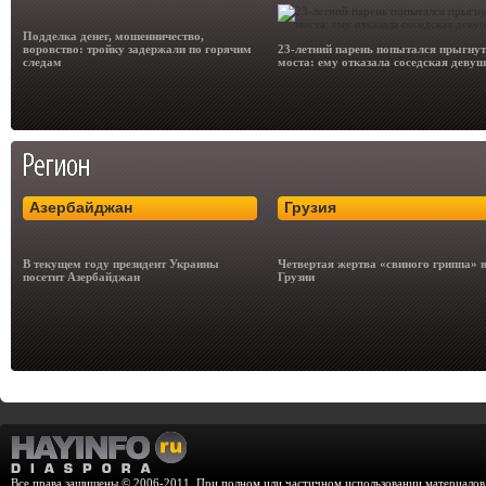
Подделка денег, мошенничество,
воровство: тройку задержали по горячим
23-летний парень попытался прыгнут
следам
моста: ему отказала соседская деву
Азербайджан
Грузия
В текущем году президент Украины
Четвертая жертва «свиного гриппа» 
посетит Азербайджан
Грузии
Все права защищены © 2006-2011. При полном или частичном использовании материалов с