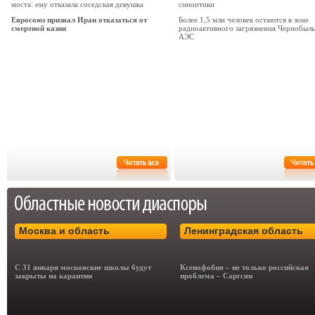
моста: ему отказала соседская девушка
синоптики
Евросоюз призвал Иран отказаться от
Более 1,5 млн человек остаются в зоне
смертной казни
радиоактивного загрязнения Чернобыль
АЭС
Москва и область
Ленинградская область
С 31 января московские школы будут
Ксенофобия – не только российская
закрыты на карантин
проблема – Саргсян