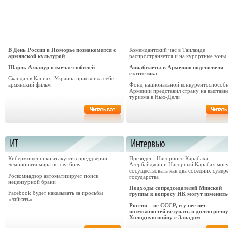
В День России в Поморье познакомятся с
Комендантский час в Таиланде
армянской культурой
распространяется и на курортные зоны
Шарль Азнавур отмечает юбилей
Авиабилеты в Армению подешевели –
статистика
Cкандал в Каннах: Украина присвоила себе
армянский фильм
Фонд национальной конкурентоспособ
Армении представил страну на выставк
туризма в Нью-Дели
Кибермошенники атакуют в преддверии
Президент Нагорного Карабаха:
чемпионата мира по футболу
Азербайджан и Нагорный Карабах мог
сосуществовать как два соседних суве
Роскомнадзор автоматизирует поиск
государства
нецензурной брани
Подходы сопредседателей Минской
Facebook будет наказывать за просьбы
группы к вопросу НК могут изменить
«лайкать»
Россия – не СССР, и у нее нет
возможностей вступать в долгосрочн
Холодную войну с Западом