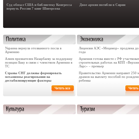
Суд обязал США и библиотеку Конгресса
Двое армян погибли в Сирии
вернуть России 7 книг Шнеерсона
Украина вернула отозванного посла в
Лицензия АЭС «Мецамор» продлена до
Армению
года
Алиев признателен Назарбаеву за поддержку
Армения готова вместе с РФ участвоват
позиции Баку в связи с членством Армении в
строительных работах на КПП «Верхн
ТС
Ларс» – премьер
Страны СНГ должны формировать
Правительство Армении направит 250 м
механизмы реагирования на
драмов на выплату пособий по рожден
дестабилизирующие факторы
ребенка