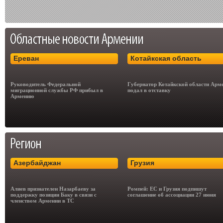
Ереван
Котайкская область
Руководитель Федеральной
Губернатор Котайкской области Арм
миграционной службы РФ прибыл в
подал в отставку
Армению
Азербайджан
Грузия
Алиев признателен Назарбаеву за
Ромпей: ЕС и Грузия подпишут
поддержку позиции Баку в связи с
соглашение об ассоциации 27 июня
членством Армении в ТС