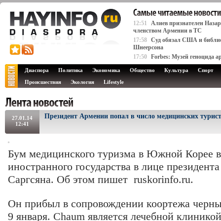
12:51
Алиев признателен Назарб
членством Армении в ТС
17:58
Суд обязал США и библио
Шнеерсона
17:50
Forbes: Музей геноцида а
Диаспора
Политика
Экономика
Общество
Культура
Спорт
Происшествия
Экология
Lifestyle
Президент Армении попал в число медицинских турис
27.01.14
12:41
Бум медицинского туризма в Южной Корее в
иностранного государства в лице президент
Саргсяна. Об этом пишет
ruskorinfo.ru
.
Он прибыл в сопровождении коортежа черны
9 января. Chaum является лечебной клиникой