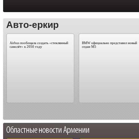
Авто-еркир
Airbus пообещала создать «стеклянный
BMW официально представил новый
самолёт» к 2050 году
седан M5