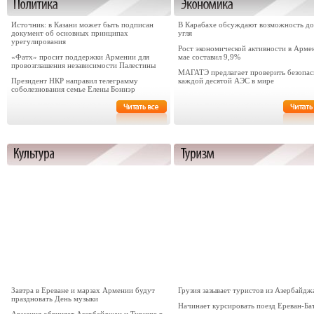
Источник: в Казани может быть подписан
В Карабахе обсуждают возможность д
документ об основных принципах
угля
урегулирования
Рост экономической активности в Арме
«Фатх» просит поддержки Армении для
мае составил 9,9%
провозглашения независимости Палестины
МАГАТЭ предлагает проверить безопас
Президент НКР направил телеграмму
каждой десятой АЭС в мире
соболезнования семье Елены Боннэр
Завтра в Ереване и марзах Армении будут
Грузия зазывает туристов из Азербайдж
праздновать День музыки
Начинает курсировать поезд Ереван-Ба