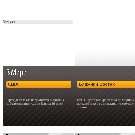
Загрузка...
США
Ближний Восток
Президент НКР направил телеграмму
НАТО признала факт гибели мирных
соболезнования семье Елены Боннэр
жителей в ходе авиаудара по столице
Ливии