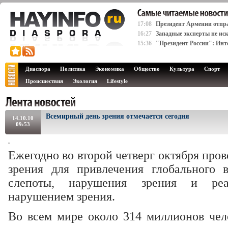
17:08
Президент Армении отпра
16:27
Западные эксперты не ис
15:36
"Президент России": Инте
Диаспора
Политика
Экономика
Общество
Культура
Спорт
Происшествия
Экология
Lifestyle
Всемирный день зрения отмечается сегодня
14.10.10
09:53
Ежегодно во второй четверг октября про
зрения для привлечения глобального 
слепоты, нарушения зрения и ре
нарушением зрения.
Во всем мире около 314 миллионов че