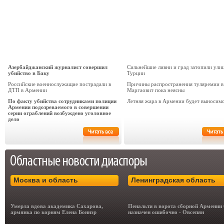
Азербайджанский журналист совершил
Сильнейшие ливни и град затопили ули
убийство в Баку
Турции
Российские военнослужащие пострадали в
Причины распространения туляремии в
ДТП в Армении
Маргаовит пока неясны
По факту убийства сотрудниками полиции
Летняя жара в Армении будет выносим
Армении подозреваемого в совершении
серии ограблений возбуждено уголовное
дело
Москва и область
Ленинградская область
Умерла вдова академика Сахарова,
Пенальти в ворота сборной Армении
армянка по корням Елена Боннэр
назначен ошибочно - Овсепян