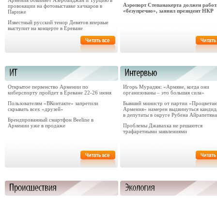
Армения обвиняет Азербайджан и Турцию в
Аэропорт Степанакерта должен работ
провокации на фотовыставке хачкаров в
«безупречно», заявил президент НКР
Париже
Известный русский тенор Девятов впервые
выступит на концерте в Ереване
Открытое первенство Армении по
Игорь Мурадян: «Армяне, когда они
киберспорту пройдет в Ереване 22-26 июня
организованы – это большая сила»
Пользователям «ВКонтакте» запретили
Бывший министр от партии «Процвета
скрывать всех «друзей»
Армения» намерен выдвинуться кандид
в депутаты в округе Рубена Айрапетяна
Брендированный смартфон Beeline в
Армении уже в продаже
Проблемы Джавахка не решаются
трафаретными заявлениями