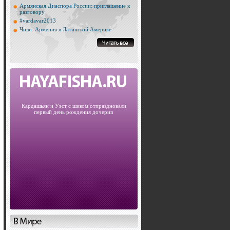
Армянская Диаспора России: приглашение к
разговору
#vardavar2013
Чили: Армения в Латинской Америке
Кардашьян и Уэст с шиком отпраздновали
первый день рождения дочериn