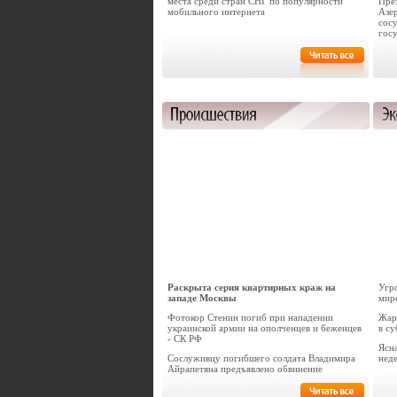
места среди стран СНГ по популярности
Пре
мобильного интернета
Азе
сос
гос
Раскрыта серия квартирных краж на
Угр
западе Москвы
мир
Фотокор Стенин погиб при нападении
Жар
украинской армии на ополченцев и беженцев
в с
- СК РФ
Ясн
Сослуживцу погибшего солдата Владимира
нед
Айрапетяна предъявлено обвинение