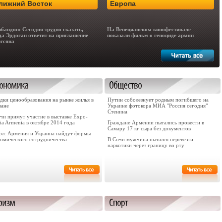
лижний Восток
Европа
бандян: Сегодня трудно сказать,
На Венецианском кинофестивале
да Эрдоган ответит на приглашение
показали фильм о геноциде армян
гсяна
дки ценообразования на рынке жилья в
Путин соболезнует родным погибшего на
ване
Украине фотокора МИА "Россия сегодня"
Стенина
чи примут участие в выставке Expo-
ia Armenia в октябре 2014 года
Граждане Армении пытались провести в
Самару 17 кг сыра без документов
ол: Армения и Украина найдут формы
номического сотрудничества
В Сочи мужчина пытался перевезти
наркотики через границу во рту