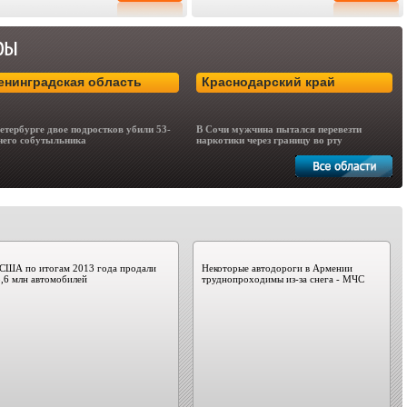
енинградская область
Краснодарский край
етербурге двое подростков убили 53-
В Сочи мужчина пытался перевезти
него собутыльника
наркотики через границу во рту
 США по итогам 2013 года продали
Некоторые автодороги в Армении
,6 млн автомобилей
труднопроходимы из-за снега - МЧС