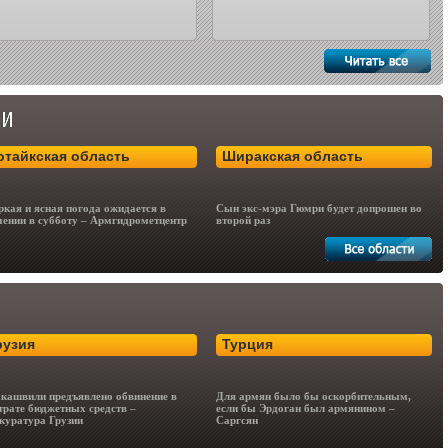
отайкская область
Ширакская область
кая и ясная погода ожидается в
Сын экс-мэра Гюмри будет допрошен во
ении в субботу – Армгидрометцентр
второй раз
рузия
Турция
кашвили предъявлено обвинение в
Для армян было бы оскорбительным,
трате бюджетных средств –
если бы Эрдоган был армянином –
куратура Грузии
Саргсян