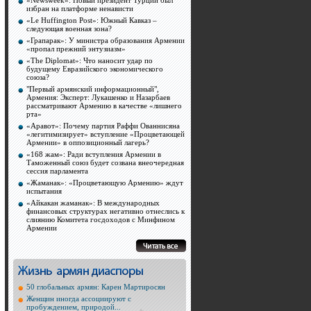
«Newsweek»: Новый президент Турции был
избран на платформе ненависти
«Le Huffington Post»: Южный Кавказ –
следующая военная зона?
«Грапарак»: У министра образования Армении
«пропал прежний энтузиазм»
«The Diplomat»: Что наносит удар по
будущему Евразийского экономического
союза?
"Первый армянский информационный",
Армения: Эксперт: Лукашенко и Назарбаев
рассматривают Армению в качестве «лишнего
рта»
«Аравот»: Почему партия Раффи Ованнисяна
«легитимизирует» вступление «Процветающей
Армении» в оппозиционный лагерь?
«168 жам»: Ради вступления Армении в
Таможенный союз будет созвана внеочередная
сессия парламента
«Жаманак»: «Процветающую Армению» ждут
испытания
«Айкакан жаманак»: В международных
финансовых структурах негативно отнеслись к
слиянию Комитета госдоходов с Минфином
Армении
50 глобальных армян: Карен Мартиросян
Женщин иногда ассоциируют с
пробуждением, природой...