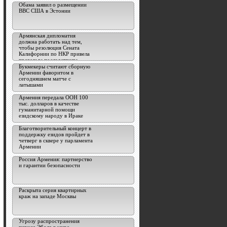
Обама заявил о размещении
ВВС США в Эстонии
Армянская дипломатия
должна работать над тем,
чтобы резолюция Сената
Калифорнии по НКР привела
правовым последствиям -
эксперт
Букмекеры считают сборную
Армении фаворитом в
сегодняшнем матче с
латышами
Армения передала ООН 100
тыс. долларов в качестве
гуманитарной помощи
езидскому народу в Ираке
Благотворительный концерт в
поддержку езидов пройдет в
четверг в сквере у парламента
Армении
Россия Армения: партнерство
и гарантии безопасности
Раскрыта серия квартирных
краж на западе Москвы
Угрозу распространения