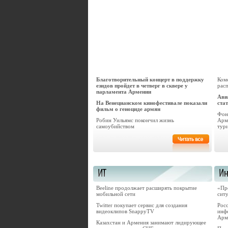
Благотворительный концерт в поддержку
Ком
езидов пройдет в четверг в сквере у
рас
парламента Армении
Ави
На Венецианском кинофестивале показали
ста
фильм о геноциде армян
Фон
Робин Уильямс покончил жизнь
Арм
самоубийством
тур
Beeline продолжает расширять покрытие
«Пр
мобильной сети
сит
Twitter покупает сервис для создания
Рос
видеоклипов SnappyTV
инф
Арм
Казахстан и Армения занимают лидирующее