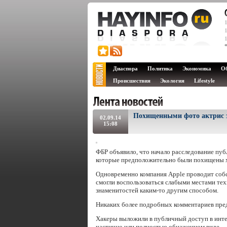
Диаспора
Политика
Экономика
О
Происшествия
Экология
Lifestyle
Похищенными фото актрис 
02.09.14
15:08
ФБР объявило, что начало расследование пуб
которые предположительно были похищены хак
Одновременно компания Apple проводит соб
смогли воспользоваться слабыми местами тех
знаменитостей каким-то другим способом.
Никаких более подробных комментариев пред
Хакеры выложили в публичный доступ в интер
частично или полностью обнаженном виде.