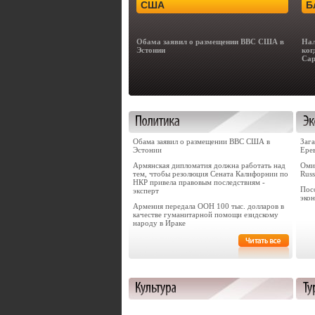
США
Б
Обама заявил о размещении ВВС США в
Нал
Эстонии
ког
Сар
Обама заявил о размещении ВВС США в
Зага
Эстонии
Ере
Армянская дипломатия должна работать над
Оми
тем, чтобы резолюция Сената Калифорнии по
Russ
НКР привела правовым последствиям -
Пос
эксперт
эко
Армения передала ООН 100 тыс. долларов в
качестве гуманитарной помощи езидскому
народу в Ираке