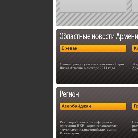
Ереван
К
Омичи примут участие в выставке Expo-
Жар
Russia Armenia в октябре 2014 года
Арм
Азербайджан
Г
Резолюция Сената Калифорнии о
Саа
признании НКР - один из показателей
рас
«мускулов» калифорнийских армян –
про
Искандарян