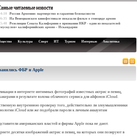
14:10
Россия Армения: партнерство и гарантии безопасности
16:35
На Венецианском кинофестивале показали фильм о геноциде армян
15:40
Резолюция Сената Калифорнии о признании НКР - один из показателей
«мускулов» калифорнийских армян – Искандарян
бщество
Культура
Спорт
ИТ
Туризм
Интервью
Аналитика
занялись ФБР и Apple
ликации в интернете интимных фотографий известных актрис и певиц,
ерами в результате взлома облачного сервиса для айфонов iCloud.
ственную внутреннюю проверку того, действительно ли злоумышленники
нологии iCloud или же подобрали пароли к личным аккаунтам
ставители американских властей и фирмы Apple пока не дают.
нете десятки изображений актрис и певиц, на которых они позируют в