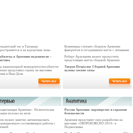
ендантский час в Таиланде
Букмекеры считают сборную Армении
пространяется и на курортные зоны
фаворитом в сегодняшнем матче с латышами
абилеты в Армению подешевели –
Роберт Арзуманян может пропустить
тистика
предстоящие матчи сборной Армении
д национальной конкурентоспособности
Тигран Петросян: Сборной Армении
ении представил страну на выставке
нужны свежие силы
изма в Нью-Дели
оцветающая Армения»: Политическая
Россия Армения: партнерство и гарантии
уация похожа на желе
безопасности
сии нужно заметно активизировать
Армения представит свои разработки на
ормационную составляющую работы с
выставке «ОБОРОНЭКСПО-2014» в
енией
Подмосковье