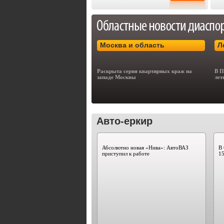
Москва и область
Л
Раскрыта серия квартирных краж на
В П
западе Москвы
лет
Авто-еркир
Абсолютно новая «Нива»: АвтоВАЗ
В
приступил к работе
15