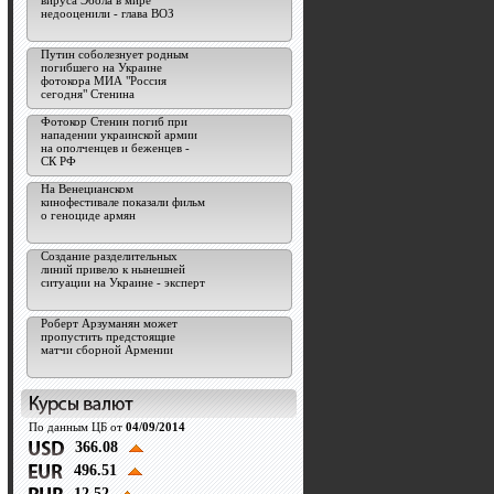
вируса Эбола в мире
недооценили - глава ВОЗ
Путин соболезнует родным
погибшего на Украине
фотокора МИА "Россия
сегодня" Стенина
Фотокор Стенин погиб при
нападении украинской армии
на ополченцев и беженцев -
СК РФ
На Венецианском
кинофестивале показали фильм
о геноциде армян
Создание разделительных
линий привело к нынешней
ситуации на Украине - эксперт
Роберт Арзуманян может
пропустить предстоящие
матчи сборной Армении
По данным ЦБ от
04/09/2014
366.08
496.51
12.52