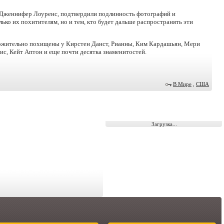
 Дженнифер Лоуренс, подтвердили подлинность фотографий и
ько их похитителям, но и тем, кто будет дальше распространять эти
жительно похищены у Кирстен Данст, Рианны, Ким Кардашьян, Мери
с, Кейт Аптон и еще почти десятка знаменитостей.
В Мире
,
США
Загрузка...