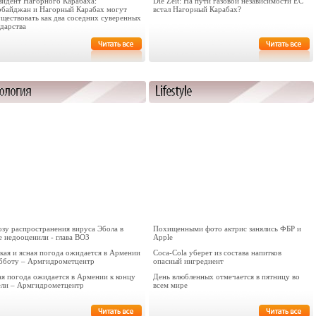
зидент Нагорного Карабаха:
Die Zeit: На пути газовой независимости ЕС
рбайджан и Нагорный Карабах могут
встал Нагорный Карабах?
уществовать как два соседних суверенных
ударства
озу распространения вируса Эбола в
Похищенными фото актрис занялись ФБР и
е недооценили - глава ВОЗ
Apple
кая и ясная погода ожидается в Армении
Coca-Cola уберет из состава напитков
убботу – Армгидрометцентр
опасный ингредиент
ая погода ожидается в Армении к концу
День влюбленных отмечается в пятницу во
ели – Армгидрометцентр
всем мире