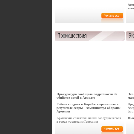
Арм
кот
Прокуратура сообщила подробности об
Эко
убийстве детей в Арарате
мал
Гибель солдата в Карабахе произошла в
Пред
результате ссоры – замминистра обороны
Азе
Армении
фор
Армянские спасатели нашли заблудившегося
Нью
в горах туриста из Германии