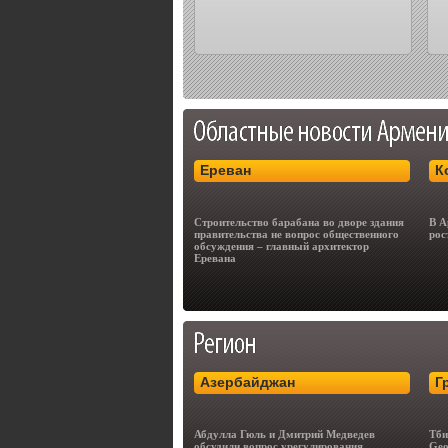
Ереван
К
Строительство барабана во дворе здания
В А
правительства не вопрос общественного
рос
обсуждения – главный архитектор
Еревана
Азербайджан
Г
Абдулла Гюль и Дмитрий Медведев
Тби
обсудили вопрос урегулирования
Geo