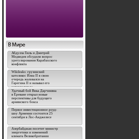
Абдулла Гюль и Дмитрий
Медведев обсудили вопрос
урегулирования Карабахского
конфликта
Wikileaks: грузинский
католикос Илиа II в свою
очередь жаловался на
Гарегина II и называл его
нетерпеливым
Удачный бой Вика Дарчиняна
в Ереване открыл новые
перспективы для будущего
армянского бокса
Первое инвестиционное роуд-
шоу Армении состоится 25
сентября в Лос-Анджелесе
Азербайджан посетит министр
энергетики и изменений
климата Великобритании