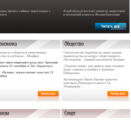
аиль провел тайные переговоры с
Азербайджан посетит министр энергетики
птом
и изменений климата Великобритании
ения не собирается заимствовать
Строительство барабана во дворе здания
дства за рубежом – Минфин
правительства не вопрос общественного
обсуждения – главный архитектор Еревана
вое инвестиционное роуд-шоу Армении
тоится 25 сентября в Лос-Анджелесе
«Горячая линия» для защиты прав человека
будет открыта в октябре в Армении –
 «Бушер» торжественно запустят 12
Омбудсмен
тября
Архимандрит Овнан Акопян назначен
ключарем Первопрестольного Св.
Эчмиадзина