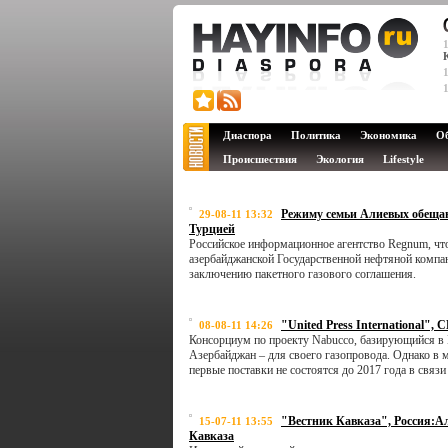
Диаспора
Политика
Экономика
О
Происшествия
Экология
Lifestyle
Режиму семьи Алиевых обещаю
29-08-11 13:32
Турцией
Российское информационное агентство Regnum, что
азербайджанской Государственной нефтяной комп
заключению пакетного газового соглашения.
"United Press International"
08-08-11 14:26
Консорциум по проекту Nabucco, базирующийся в В
Азербайджан – для своего газопровода. Однако в ма
первые поставки не состоятся до 2017 года в связ
"Вестник Кавказа", Россия:А
15-07-11 13:55
Кавказа