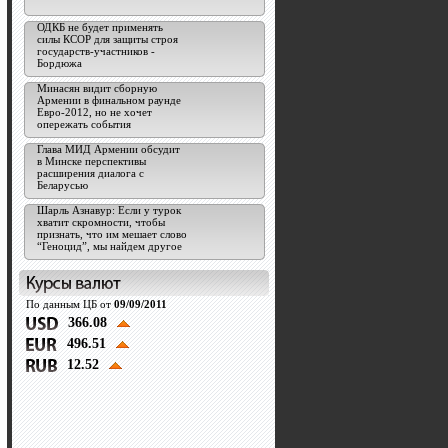
ОДКБ не будет применять
силы КСОР для защиты строя
государств-участников -
Бордюжа
Минасян видит сборную
Армении в финальном раунде
Евро-2012, но не хочет
опережать события
Глава МИД Армении обсудит
в Минске перспективы
расширения диалога с
Беларусью
Шарль Азнавур: Если у турок
хватит скромности, чтобы
признать, что им мешает слово
“Геноцид”, мы найдем другое
По данным ЦБ от
09/09/2011
366.08
496.51
12.52