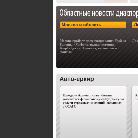
Москва и область
Л
Москве пройдет презентация книги Рубена
Лаа
Галчяна «Мифологизация истории.
Азербайджан, Армения, вымыслы и
факты»
Авто-еркир
Граждане Армении стали больше
Bu
жаловаться финансовому омбудсмену на
он
услуги страховых компаний, связанных
с ОСАГО