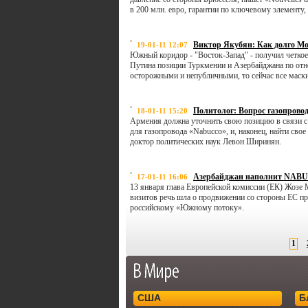
в 200 млн. евро, гарантии по ключевому элементу,
Виктор Якубян: Как долго Мо
19-01-11 12:07
Южный коридор - "Восток-Запад" - получил четкое
Путина позиции Туркмении и Азербайджана по отн
осторожными и непубличными, то сейчас все маск
Политолог: Вопрос газопрово
18-01-11 15:20
Армения должна уточнить свою позицию в связи с
для газопровода «Nabucco», и, наконец, найти сво
доктор политических наук Левон Ширинян.
Азербайджан наполнит NAB
17-01-11 16:06
13 января глава Европейской комиссии (ЕК) Жозе 
визитов речь шла о продвижении со стороны ЕС пр
российскому «Южному потоку».
1
США
Б