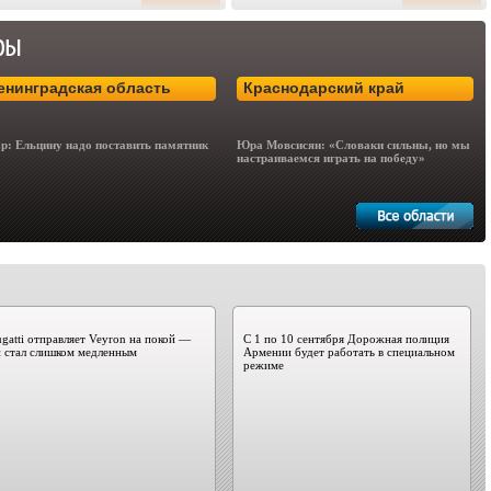
енинградская область
Краснодарский край
р: Ельцину надо поставить памятник
Юра Мовсисян: «Словаки сильны, но мы
настраиваемся играть на победу»
gatti отправляет Veyron на покой —
С 1 по 10 сентября Дорожная полиция
 стал слишком медленным
Армении будет работать в специальном
режиме