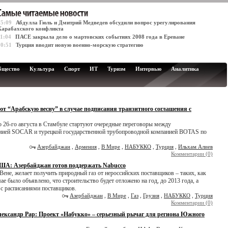
15:09
Абдулла Гюль и Дмитрий Медведев обсудили вопрос урегулирования
Карабахского конфликта
11:04
ПАСЕ закрыла дело о мартовских событиях 2008 года в Ереване
10:51
Турция вводит новую военно-морскую стратегию
бщество
Культура
Спорт
ИТ
Туризм
Интервью
Аналитика
т “Арабскую весну” в случае подписания транзитного соглашения с
 26-го августа в Стамбуле стартуют очередные переговоры между
анией SOCAR и турецкой государственной трубопроводной компанией BOTAS по
Азербайджан
,
Армения
,
В Мире
,
НАБУККО
,
Турция
,
Ильхам Алиев
Комментарии (0)
, США: Азербайджан готов поддержать Nabucco
ене, желает получить природный газ от нероссийских поставщиков – таких, как
е было объявлено, что строительство будет отложено на год, до 2013 года, а
и с расписаниями поставщиков.
Азербайджан
,
В Мире
,
Газ
,
Грузия
,
НАБУККО
,
Турция
Комментарии (0)
лександр Рар: Проект «Набукко» – серьезный рычаг для региона Южного