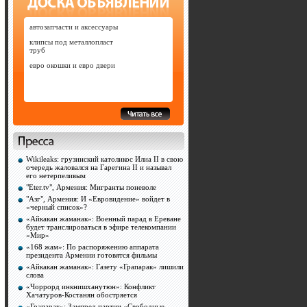
автозапчасти и аксессуары
клипсы под металлопласт
труб
евро окошки и евро двери
Wikileaks: грузинский католикос Илиа II в свою
очередь жаловался на Гарегина II и называл
его нетерпеливым
"Eter.tv", Армения: Мигранты поневоле
"Азг", Армения: И «Евровидение» войдет в
«черный список»?
«Айкакан жаманак»: Военный парад в Ереване
будет транслироваться в эфире телекомпании
«Мир»
«168 жам»: По распоряжению аппарата
президента Армении готовятся фильмы
«Айкакан жаманак»: Газету «Грапарак» лишили
слова
«Чоррорд инкнишханутюн»: Конфликт
Хачатуров-Костанян обостряется
«Грапарак»: Зампред партии «Свободные