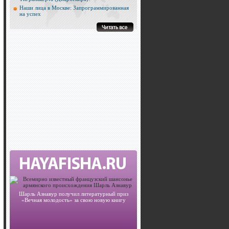
Наши лица в Москве: Запрограммированная
на успех
Шарль Азнавур получил литературный приз
«Вечная молодость» за свою новую книгу