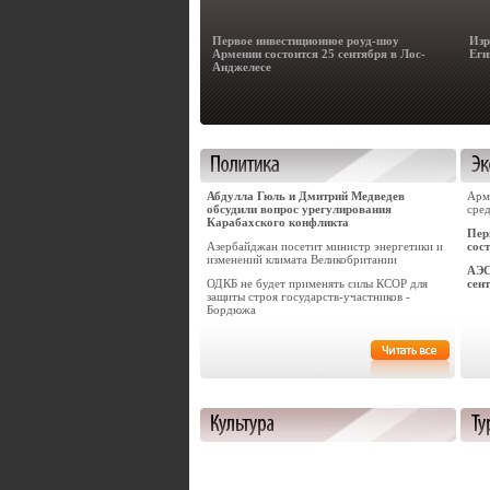
Первое инвестиционное роуд-шоу
Изр
Армении состоится 25 сентября в Лос-
Еги
Анджелесе
Абдулла Гюль и Дмитрий Медведев
Арм
обсудили вопрос урегулирования
сре
Карабахского конфликта
Пер
Азербайджан посетит министр энергетики и
сос
изменений климата Великобритании
АЭС
ОДКБ не будет применять силы КСОР для
сен
защиты строя государств-участников -
Бордюжа