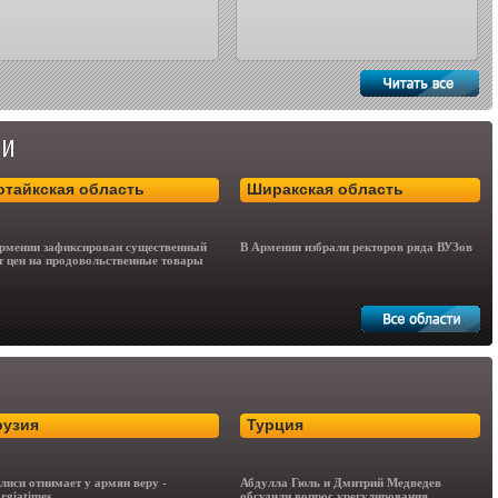
отайкская область
Ширакская область
рмении зафиксирован существенный
В Армении избрали ректоров ряда ВУЗов
т цен на продовольственные товары
рузия
Турция
лиси отнимает у армян веру -
Абдулла Гюль и Дмитрий Медведев
rgiatimes
обсудили вопрос урегулирования