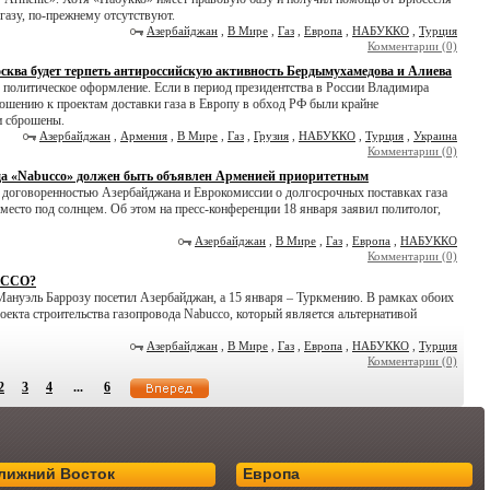
 газу, по-прежнему отсутствуют.
Азербайджан
,
В Мире
,
Газ
,
Европа
,
НАБУККО
,
Турция
Комментарии (0)
сква будет терпеть антироссийскую активность Бердымухамедова и Алиева
 политическое оформление. Если в период президентства в России Владимира
ошению к проектам доставки газа в Европу в обход РФ были крайне
и сброшены.
Азербайджан
,
Армения
,
В Мире
,
Газ
,
Грузия
,
НАБУККО
,
Турция
,
Украина
Комментарии (0)
да «Nabucco» должен быть объявлен Арменией приоритетным
 договоренностью Азербайджана и Еврокомиссии о долгосрочных поставках газа
е место под солнцем. Об этом на пресс-конференции 18 января заявил политолог,
Азербайджан
,
В Мире
,
Газ
,
Европа
,
НАБУККО
Комментарии (0)
UCCO?
Мануэль Баррозу посетил Азербайджан, а 15 января – Туркмению. В рамках обоих
оекта строительства газопровода Nabucco, который является альтернативой
Азербайджан
,
В Мире
,
Газ
,
Европа
,
НАБУККО
,
Турция
Комментарии (0)
2
3
4
...
6
лижний Восток
Европа