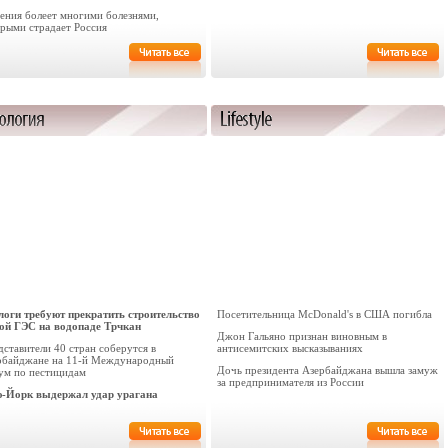
ения болеет многими болезнями,
орыми страдает Россия
логи требуют прекратить строительство
Посетительница McDonald's в США погибла
ой ГЭС на водопаде Трчкан
Джон Гальяно признан виновным в
ставители 40 стран соберутся в
антисемитских высказываниях
рбайджане на 11-й Международный
Дочь президента Азербайджана вышла замуж
ум по пестицидам
за предпринимателя из России
-Йорк выдержал удар урагана