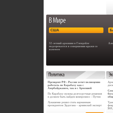
США
Б
32-летний армянин в Глендейле
Але
подозревается в совершении кражи со
взломом
Президент РФ : Россия хочет полноценно
Арм
работать по Карабаху как с
дис
Азербайджаном, так и с Арменией
Сем
По Карабаху нужны долгосрочные решения
бог
и должен быть найден компромисс - Путин
общ
Лукашенко решил стать карманным
Тра
президентом Эрдогана – армянский эксперт
февр
$69,