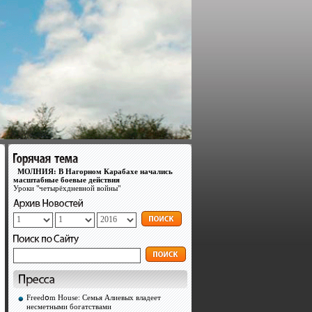
МОЛНИЯ: В Нагорном Карабахе начались
масштабные боевые действия
Уроки "четырёхдневной войны"
Freedօm House: Семья Алиевых владеет
несметными богатствами