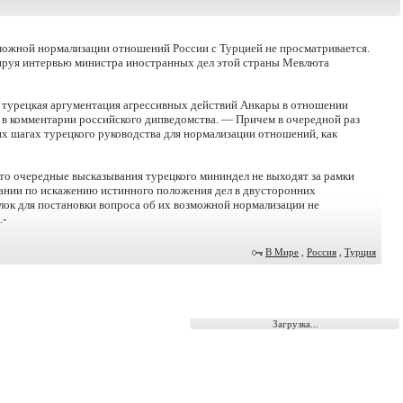
можной нормализации отношений России с Турцией не просматривается.
ируя интервью министра иностранных дел этой страны Мевлюта
я турецкая аргументация агрессивных действий Анкары в отношении
 в комментарии российского дипведомства. — Причем в очередной раз
х шагах турецкого руководства для нормализации отношений, как
то очередные высказывания турецкого мининдел не выходят за рамки
ании по искажению истинного положения дел в двусторонних
ок для постановки вопроса об их возможной нормализации не
.-
В Мире
,
Россия
,
Турция
Загрузка...