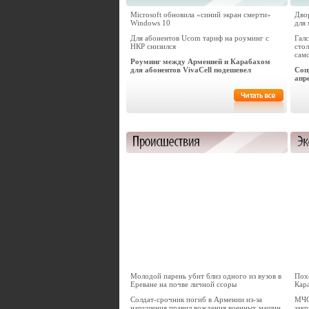
Microsoft обновила «синий экран смерти»
Двор
Windows 10
для
Для абонентов Ucom тариф на роуминг с
Галс
НКР снизился
стол
сам
Роуминг между Арменией и Карабахом
для абонентов VivaCell подешевел
Соп
апр
Молодой парень убит близ одного из вузов в
Пох
Ереване на почве личной ссоры
Кара
Солдат-срочник погиб в Армении из-за
МЧС
нарушения правил вождения военных машин
закр