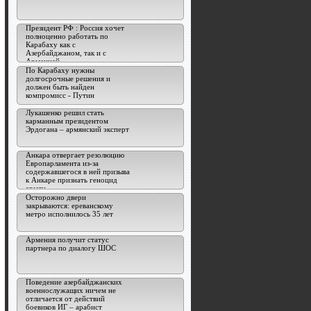
Президент РФ : Россия хочет
полноценно работать по
Карабаху как с
Азербайджаном, так и с
Арменией
По Карабаху нужны
долгосрочные решения и
должен быть найден
компромисс - Путин
Лукашенко решил стать
карманным президентом
Эрдогана – армянский эксперт
Анкара отвергает резолюцию
Европарламента из-за
содержавшегося в ней призыва
к Анкаре признать геноцид
армян
Осторожно двери
закрываются: ереванскому
метро исполнилось 35 лет
Армения получит статус
партнера по диалогу ШОС
Поведение азербайджанских
военнослужащих ничем не
отличается от действий
боевиков ИГ – арабист