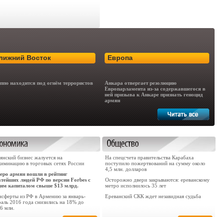
лижний Восток
Европа
ппо находится под огнём террористов
Анкара отвергает резолюцию
Европарламента из-за содержавшегося в
ней призыва к Анкаре признать геноцид
армян
янский бизнес жалуется на
На спецсчета правительства Карабаха
киминацию в торговых сетях России
поступило пожертвований на сумму около
4,5 млн. долларов
еро армян вошли в рейтинг
атейших людей РФ по версии Forbes с
Осторожно двери закрываются: ереванскому
им капиталом свыше $13 млрд.
метро исполнилось 35 лет
нсферты из РФ в Армению за январь-
Ереванский СКК ждет незавидная судьба
аль 2016 года снизились на 18% до
6 млн.