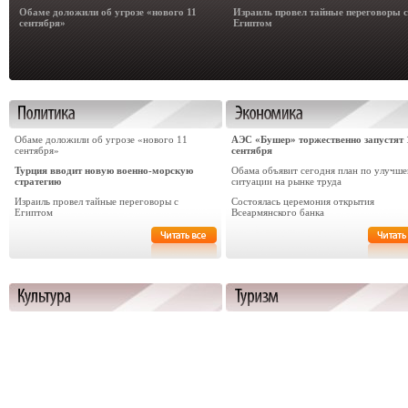
Обаме доложили об угрозе «нового 11
Израиль провел тайные переговоры с
сентября»
Египтом
Обаме доложили об угрозе «нового 11
АЭС «Бушер» торжественно запустят 
сентября»
сентября
Турция вводит новую военно-морскую
Обама объявит сегодня план по улучш
стратегию
ситуации на рынке труда
Израиль провел тайные переговоры с
Состоялась церемония открытия
Египтом
Всеармянского банка