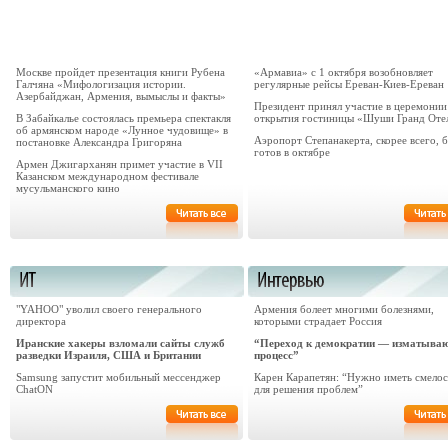
Москве пройдет презентация книги Рубена
«Армавиа» с 1 октября возобновляет
Галчяна «Мифологизация истории.
регулярные рейсы Ереван-Киев-Ереван
Азербайджан, Армения, вымыслы и факты»
Президент принял участие в церемонии
В Забайкалье состоялась премьера спектакля
открытия гостиницы «Шуши Гранд Оте
об армянском народе «Лунное чудовище» в
Аэропорт Степанакерта, скорее всего, 
постановке Александра Григоряна
готов в октябре
Армен Джигарханян примет участие в VII
Казанском международном фестивале
мусульманского кино
"YAHOO" уволил своего генерального
Армения болеет многими болезнями,
директора
которыми страдает Россия
Иранские хакеры взломали сайты служб
“Переход к демократии — изматыва
разведки Израиля, США и Британии
процесс”
Samsung запустит мобильный мессенджер
Карен Карапетян: “Нужно иметь смелос
ChatON
для решения проблем”