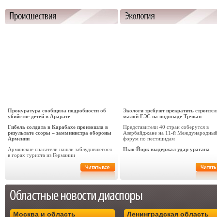
Прокуратура сообщила подробности об
Экологи требуют прекратить строител
убийстве детей в Арарате
малой ГЭС на водопаде Трчкан
Гибель солдата в Карабахе произошла в
Представители 40 стран соберутся в
результате ссоры – замминистра обороны
Азербайджане на 11-й Международны
Армении
форум по пестицидам
Армянские спасатели нашли заблудившегося
Нью-Йорк выдержал удар урагана
в горах туриста из Германии
Москва и область
Ленинградская область