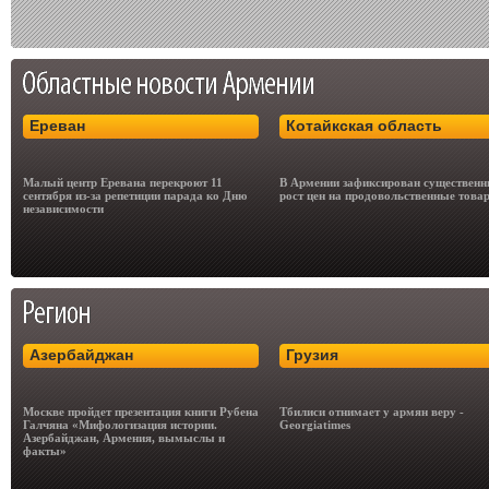
Ереван
Котайкская область
Малый центр Еревана перекроют 11
В Армении зафиксирован существен
сентября из-за репетиции парада ко Дню
рост цен на продовольственные това
независимости
Азербайджан
Грузия
Москве пройдет презентация книги Рубена
Тбилиси отнимает у армян веру -
Галчяна «Мифологизация истории.
Georgiatimes
Азербайджан, Армения, вымыслы и
факты»