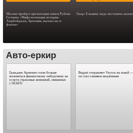
Москве пройдет презентация книги Рубена
Лаар: Ельцину надо поставить памя
Галчяна «Мифологизация истории.
Азербайджан, Армения, вымыслы и
факты»
Авто-еркир
Граждане Армении стали больше
Bugatti отправляет Veyron на покой 
жаловаться финансовому омбудсмену на
он стал слишком медленным
услуги страховых компаний, связанных
с ОСАГО