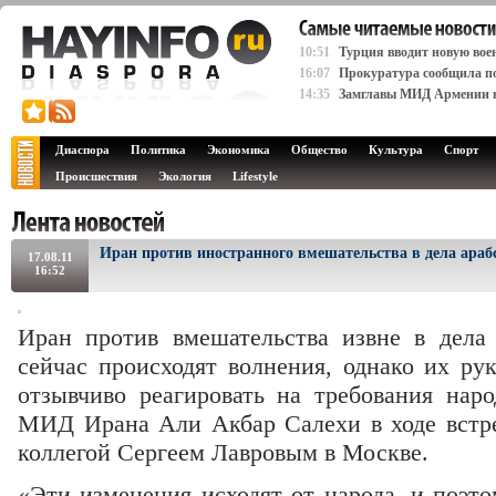
10:51
Турция вводит новую вое
16:07
Прокуратура сообщила по
14:35
Замглавы МИД Армении н
Диаспора
Политика
Экономика
Общество
Культура
Спорт
Происшествия
Экология
Lifestyle
Иран против иностранного вмешательства в дела араб
17.08.11
16:52
Иран против вмешательства извне в дела 
сейчас происходят волнения, однако их ру
отзывчиво реагировать на требования наро
МИД Ирана Али Акбар Салехи в ходе встр
коллегой Сергеем Лавровым в Москве.
«Эти изменения исходят от народа, и поэт