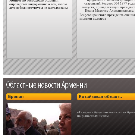
Комитет по госдоходам Армении
опровергает информацию о том, якобы
автомобили структуры не застрахованы
Peugeot иранского президента оценил
миллион долларов
Ереван
Котайкская область
«Газпром» будет поставлять газ Арм
по рыночным ценам