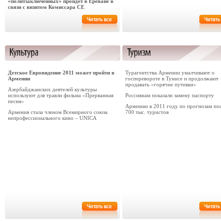
«политзаключенных» пройдет в Ереване в
связи с визитом Комиссара СЕ
Детское Евровидение 2011 может пройти в
Турагентства Армении умалчивают о
Армении
госперевороте в Тунисе и продолжают
продавать «горячие путевки»
Азербайджанских деятелей культуры
используют для травли фильма «Прерванная
Россиянам показали замену паспорту
песня»
Армению в 2011 году по прогнозам по
Армения стала членом Всемирного союза
700 тыс. туристов
непрофессионального кино – UNICA