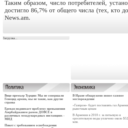
Таким образом, число потребителей, устан
достигло 86,7% от общего числа (тех, кто д
News.am.
Загрузка...
Вице-премьер Турции: Мы не совершали
В Иране обнаружено новое газовое
Геноцид армян, мы не такие, как другие
месторождение
страны
«Газпром» будет поставлять газ Армен
Ереван поднимает проблему превышения
рыночным ценам
Азербайджаном рамок ДОВСЕ в
В Армении в 2010 г. за питьевую и
различных международных инстанциях -
оросительную воды уплачено около $52
МИД
млн.
Пикет с требованием освобождения