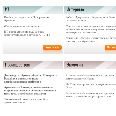
Beeline расширил сеть 3G в регионах
Роберт Арзуманян: Надеюсь, мои беды
Армении
остались позади
iPhone взрывается на морозе
Мне хочется, чтобы армянские журнал
не были бы заражены вирусом цинизма,
ИТ-сфера Армении в 2010 году
недоверия и пессимизма
зарегистрировала рост в 20% - UITE
Давид Ян: «Лучшие станут бизнес-анге
и вернутся в Армению»
Два солдата Армии обороны Нагорного
Армянские сейсмологи зафиксировали
Карабаха ранены от пуль
землетрясение в Иране
азербайджанских снайперов
На Сицилии произошло извержение вул
Армянского банкира, выехавшего на
Этна
встречную полосу и сбившего человека
Армянские сейсмологи зафиксировали
насмерть, освободили под залог
землетрясение на территории Ирана
Заключенный повесился в одной из
армянским тюрем