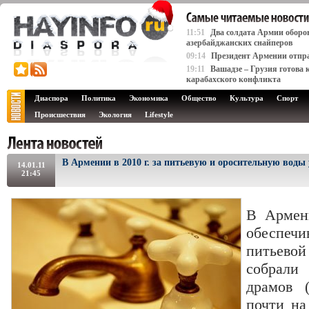
11:51
Два солдата Армии оборо
азербайджанских снайперов
09:14
Президент Армении отпра
19:11
Вашадзе – Грузия готова 
карабахского конфликта
Диаспора
Политика
Экономика
Общество
Культура
Спорт
Происшествия
Экология
Lifestyle
В Армении в 2010 г. за питьевую и оросительную воды 
14.01.11
21:45
В Армени
обеспе
питьево
собрали
драмов (
почти на