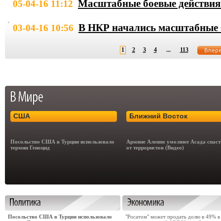
Масштабные боевые действия
05-04-16 11:12
В НКР начались масштабные 
03-04-16 10:56
1
2
3
4
...
113
США
Ближний Восток
Посольство США в Турции использовало
Армяне Алеппо умоляют Асада спаст
термин Геноцид
от террористов (Видео)
Посольство США в Турции использовало
"Росатом" может продать долю в 49% в