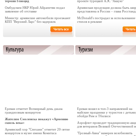
термин Геноцид
проекте турецкой АЭС "Аккую"
Омбудсмен НКР Юрий Айрапетян подал
Армянская продукция должна быть ши
заявление об отставке
представлена в России – глава Росстанд
Министр: армянские автомобили проезжают
McDonald's пострадал за использование
КПП "Верхний Ларс" без задержек
стихов в рекламе
Ереван отметит Всемирный день джаза
Ереван вошел в топ-3 направлений на
грандиозным концертом
майские праздники у туристов с детьми
обойдя Рим и Тбилиси
Жителям Смоленска покажут «Армению
сквозь века»
Аэрофлот проводит традиционную акц
для ветеранов Великой Отечественной 
Армянский хор "Спехани" отметит 20-летие
концертом в музее имени Комитаса
"Грозный-Авиа" намерен возобновить