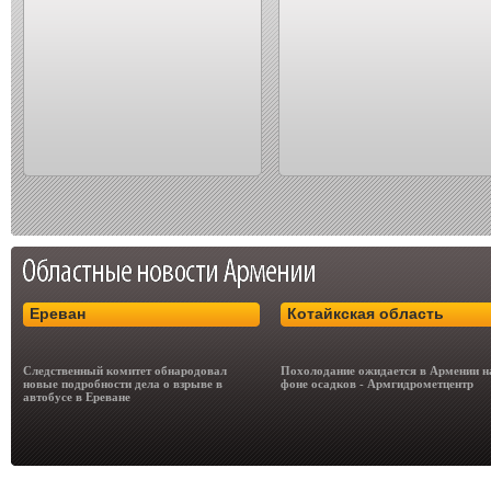
Ереван
Котайкская область
Следственный комитет обнародовал
Похолодание ожидается в Армении н
новые подробности дела о взрыве в
фоне осадков - Армгидрометцентр
автобусе в Ереване