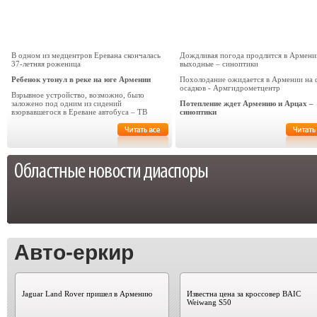
В одном из медцентров Еревана скончалась
Дождливая погода продлится в Армени
37-летняя роженица
выходные – синоптики
Ребенок утонул в реке на юге Армении
Похолодание ожидается в Армении на 
осадков - Армгидрометцентр
Взрывное устройство, возможно, было
заложено под одним из сидений
Потепление ждет Армению и Арцах –
взорвавшегося в Ереване автобуса – ТВ
синоптики
Авто-еркир
Jaguar Land Rover пришел в Армению
Известна цена за кроссовер BAIC
Weiwang S50