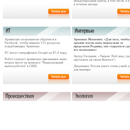
международные рейсы, в том числе, в 
в течение месяца
Армянские пользователи обратятся в
​Арменак Абовович: «Для того, чтобы
Facebook, чтобы закрыть 115 ресурсов,
армяне могли жить нормально за
оскорбляющих Армению
пределами Родины, мы стараемся сд
все возможное»
ЕС могут оштрафовать Google на $7,4 млрд
Артур Гаспарян: «Уверен: Ной знал, где
Робот-сумоист армянских школьников занял
причалить на своем Ковчеге!»
второе место на конкурсе "Национальный
вызов роботов" в США
Дворников: Россия имеет очень узкий у
для маневра