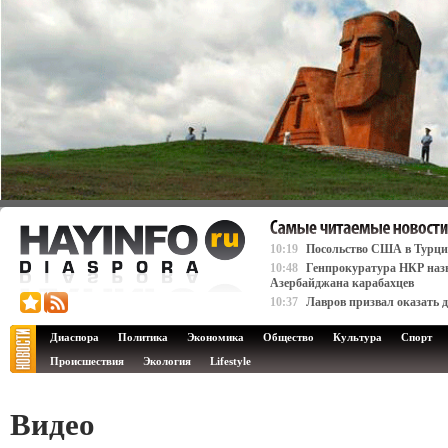
10:19
Посольство США в Турци
10:48
Генпрокуратура НКР назв
Азербайджана карабахцев
10:37
Лавров призвал оказать 
Диаспора
Политика
Экономика
Общество
Культура
Спорт
Происшествия
Экология
Lifestyle
Видео