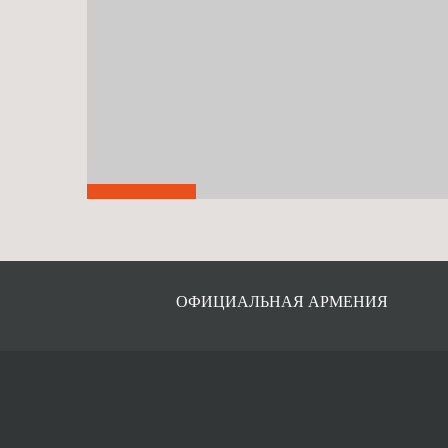
# GOOGLE
ФАС ОШТРАФОВАЛА GOOGLE НА 438
МЛН РУБЛЕЙ ЗА НАРУШЕНИЕ
КОНКУРЕНЦИИ
ОФИЦИАЛЬНАЯ АРМЕНИЯ
Авг 11, 2016