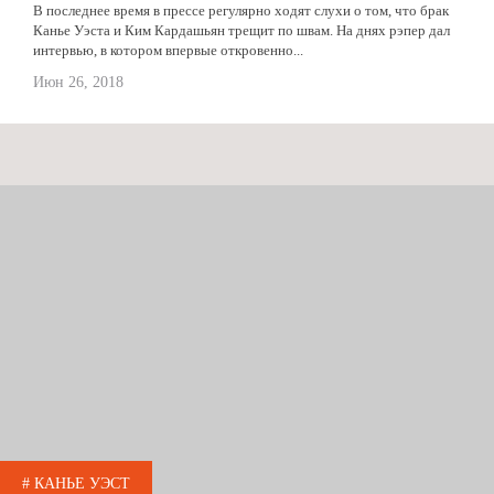
В последнее время в прессе регулярно ходят слухи о том, что брак
Канье Уэста и Ким Кардашьян трещит по швам. На днях рэпер дал
интервью, в котором впервые откровенно...
Июн 26, 2018
# КАНЬЕ УЭСТ