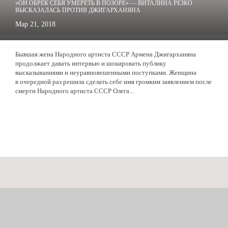
«ОН ОБРЕК СЕБЯ УМЕРЕТЬ В ПОЗОРЕ» — ВИТАЛИНА РЕЗКО
ВЫСКАЗАЛАСЬ ПРОТИВ ДЖИГАРХАНЯНА
Мар 21, 2018
Бывшая жена Народного артиста СССР Армена Джигарханяна
продолжает давать интервью и шокировать публику
высказываниями и неуравновешенными поступками. Женщина
в очередной раз решила сделать себе имя громким заявлением после
смерти Народного артиста СССР Олега...