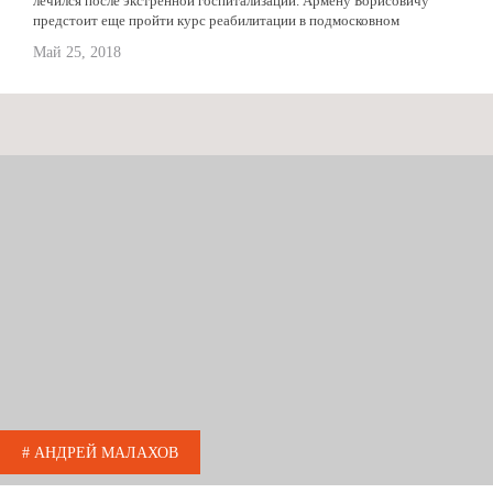
лечился после экстренной госпитализации. Армену Борисовичу
предстоит еще пройти курс реабилитации в подмосковном
санатории. Напомним, артист попал в больницу 16 мая. В...
Май 25, 2018
# АНДРЕЙ МАЛАХОВ