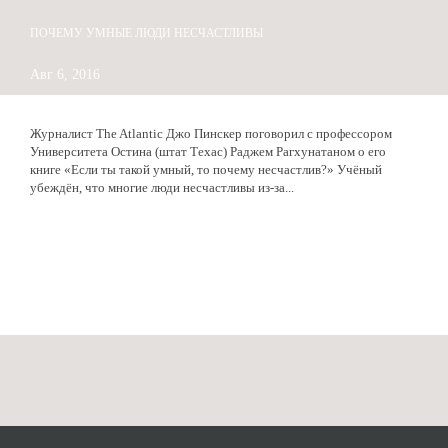
ПОЧЕМУ УМНЫЕ ЛЮДИ НЕСЧАСТЛИВЫ
Авг 6, 2016
Журналист The Atlantic Джо Пинскер поговорил с профессором
Университета Остина (штат Техас) Раджем Рагхунатаном о его
книге «Если ты такой умный, то почему несчастлив?» Учёный
убеждён, что многие люди несчастливы из-за...