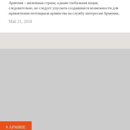
Армения – маленькая страна, однако глобальная нация,
следовательно, не следует упускать создавшиеся возможности для
привлечения потенциала армянства на службу интересам Армении,
думает президент Армении Армен Саркисян. Президент Армении
Май 21, 2018
Армен Саркисян...
# АРМЯНЕ